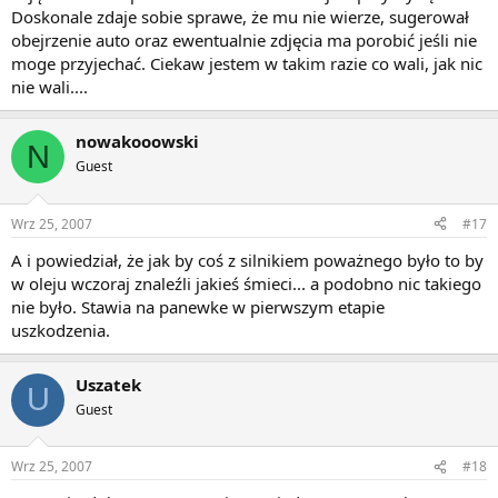
Doskonale zdaje sobie sprawe, że mu nie wierze, sugerował
obejrzenie auto oraz ewentualnie zdjęcia ma porobić jeśli nie
moge przyjechać. Ciekaw jestem w takim razie co wali, jak nic
nie wali....
nowakooowski
N
Guest
Wrz 25, 2007
#17
A i powiedział, że jak by coś z silnikiem poważnego było to by
w oleju wczoraj znaleźli jakieś śmieci... a podobno nic takiego
nie było. Stawia na panewke w pierwszym etapie
uszkodzenia.
Uszatek
U
Guest
Wrz 25, 2007
#18