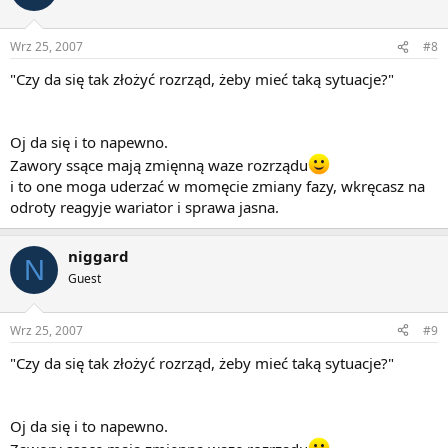
Wrz 25, 2007
#8
"Czy da się tak złożyć rozrząd, żeby mieć taką sytuacje?"
Oj da się i to napewno.
Zawory ssące mają zmięnną waze rozrządu
i to one moga uderzać w momęcie zmiany fazy, wkręcasz na
odroty reagyje wariator i sprawa jasna.
niggard
N
Guest
Wrz 25, 2007
#9
"Czy da się tak złożyć rozrząd, żeby mieć taką sytuacje?"
Oj da się i to napewno.