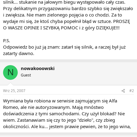
silnik... stukanie na jałowym biegu występowało cały czas.
Przy delikatnym przygazowaniu bardzo szybko się zwiększało
i zwiększa. Nie mam zielonego pojęcia o co chodzi. Za to
wydaje mi się, że ktoś chyba popełnił błąd w sztuce. PROSZĘ
O WASZE OPINIE I SZYBKĄ POMOC i z góry DZIĘKUJE!!!
P.S.
Odpowiedz bo już ją znam: zatarł się silnik, a raczej był już
zatarty dawno.
nowakooowski
N
Guest
Wrz 25, 2007
#2
Wymiana była robiona w serwisie zajmującym się Alfa
Romeo, ale nie autoryzowanym. Mają mnóstwo
doświadczenia z tymi samochodami. Czy użył blokad? Nie
wiem. Zastanawiam się czy to jego "dzieło", czy zbieg
okoliczności. Ale ku... jestem prawie pewien, że to jego wina,