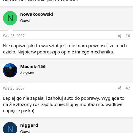
nowakooowski
N
Guest
Wrz 25, 2007
#6
Nie napisze jaki to warsztat jeśli nie mam pewności, że to ich
dzieło. Najpierw poproszę o opinie innego mechanika.
Maciek-156
Aktywny
Wrz 25, 2007
#7
Lepiej go nie zapalaj i zaholuj auto do poprawy. Wygląda to
na źle złożony rozrząd lub niechlujny montaż (np. wadliwe
napięcie paska)
niggard
N
Guest