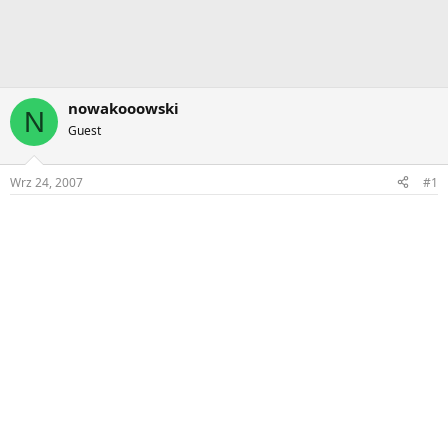
nowakooowski
N
Guest
Wrz 24, 2007
#1