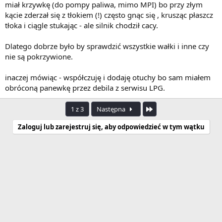
miał krzywkę (do pompy paliwa, mimo MPI) bo przy złym
kącie zderzał się z tłokiem (!) często gnąc się , krusząc płaszcz
tłoka i ciągle stukając - ale silnik chodził cacy.
Dlatego dobrze było by sprawdzić wszystkie wałki i inne czy
nie są pokrzywione.
inaczej mówiąc - współczuję i dodaję otuchy bo sam miałem
obróconą panewkę przez debila z serwisu LPG.
Ostatnia
1 z 3
Następna
Zaloguj lub zarejestruj się, aby odpowiedzieć w tym wątku