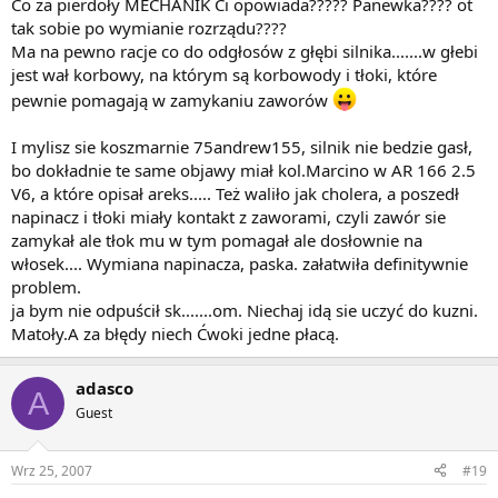
Co za pierdoły MECHANIK Ci opowiada????? Panewka???? ot
tak sobie po wymianie rozrządu????
Ma na pewno racje co do odgłosów z głębi silnika.......w głebi
jest wał korbowy, na którym są korbowody i tłoki, które
pewnie pomagają w zamykaniu zaworów
I mylisz sie koszmarnie 75andrew155, silnik nie bedzie gasł,
bo dokładnie te same objawy miał kol.Marcino w AR 166 2.5
V6, a które opisał areks..... Też waliło jak cholera, a poszedł
napinacz i tłoki miały kontakt z zaworami, czyli zawór sie
zamykał ale tłok mu w tym pomagał ale dosłownie na
włosek.... Wymiana napinacza, paska. załatwiła definitywnie
problem.
ja bym nie odpuścił sk.......om. Niechaj idą sie uczyć do kuzni.
Matoły.A za błędy niech Ćwoki jedne płacą.
adasco
A
Guest
Wrz 25, 2007
#19