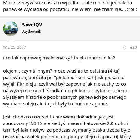
Moze rzeczywiscie cos tam wpadlo..... ale mnie to jednak na
panewke wyglada od poczatku. nie wiem, nie znam sie.... :roll:
PawełQV
Użytkownik
Wrz 25, 2007
#20
i co tak naprawdę miało znaczyć to płukanie silnika?
olejem , czymś innym? może właśnie to ostatnia (4-ta)
panewa się obróciła po "płukaniu" silnika? Jeśli płukali to
wyjęli filtr oleju, czyli wał był zapewne jak nie suchy to co
najwyżej mokry od "środka" do płukania - pytanie jakiego.
Słyszałem historie o poobracanych panewach po samego
wymianie oleju ale to już były techniczne agonie.
Jeśli chodzi o rozrząd to nie wiem dokładnie jak jest
zbudowany 2.0 TS ale kiedyś miałem fiatowskie 2.0 dohc i
tam był taki motyw, że podczas wymiany paska trzeba było
uważać na wałek pośredni od pompy oleju (i aparatu) który