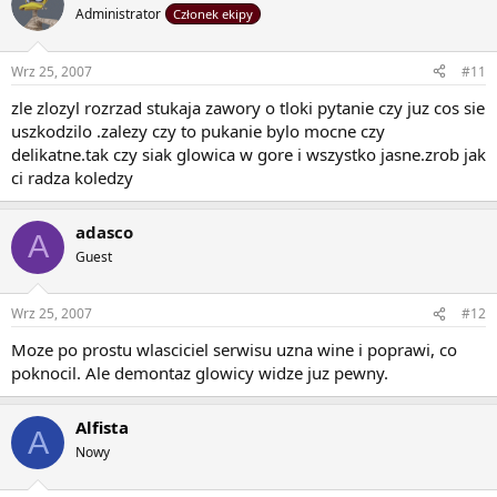
Administrator
Członek ekipy
Wrz 25, 2007
#11
zle zlozyl rozrzad stukaja zawory o tloki pytanie czy juz cos sie
uszkodzilo .zalezy czy to pukanie bylo mocne czy
delikatne.tak czy siak glowica w gore i wszystko jasne.zrob jak
ci radza koledzy
adasco
A
Guest
Wrz 25, 2007
#12
Moze po prostu wlasciciel serwisu uzna wine i poprawi, co
poknocil. Ale demontaz glowicy widze juz pewny.
Alfista
A
Nowy