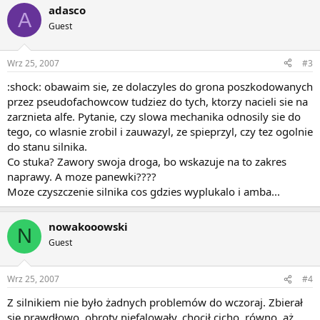
adasco
A
Guest
Wrz 25, 2007
#3
:shock: obawaim sie, ze dolaczyles do grona poszkodowanych
przez pseudofachowcow tudziez do tych, ktorzy nacieli sie na
zarznieta alfe. Pytanie, czy slowa mechanika odnosily sie do
tego, co wlasnie zrobil i zauwazyl, ze spieprzyl, czy tez ogolnie
do stanu silnika.
Co stuka? Zawory swoja droga, bo wskazuje na to zakres
naprawy. A moze panewki????
Moze czyszczenie silnika cos gdzies wyplukalo i amba...
nowakooowski
N
Guest
Wrz 25, 2007
#4
Z silnikiem nie było żadnych problemów do wczoraj. Zbierał
się prawdłowo, obroty niefalowały, chocił cicho, równo, aż