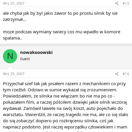
Wrz 25, 2007
#13
ale chyba jak by byl jakis zawor to po prostu silnik by sie
zatrzymał...
moze podczas wymiany swiecy cos mu wpadło w komore
spalania..
nowakooowski
N
Guest
Wrz 25, 2007
#14
Przyjechał szef tak jak pisałem razem z mechanikiem co przy
tym rzeźbił. Odziwo w sumie wykazał się zrozumieniem.
Powiedziałem, że silnika nie włączam bo nie ma po co -
pokazałem film, a raczej póściłem dzwięki jakie silnik wczoraj
wydawał. Zamówił lawete na swój koszt, auto pojechało do
warsztatu. Stwierdził, że raczej tragedii nie ma, ale co się stało
do się zobaczyć dopiero po rozkręceniu silnika, coś jak
napinacz podobno. Jest raczej wporządku człowiekiem i mam