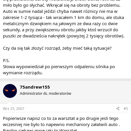
miło było go słychać. Wkręcał się na obroty bez problemu.
Auto w sumie nadal jeździ chyba nawet różnicy nie ma w
zakresie 1-2 tysiąca - tak wracałem 1 km do domu, ale stuka
metalicznym dzwiękiem na jałowym ze dwa razy co dwie
sekundy, a przy zwiększeniu obrotu jakby ktoś wrzucił do
puszki ze dwadzieścia nakrętek (powyżej 2 tysięcy obrotów).
Czy da się tak złożyć rozrząd, żeby mieć taką sytuacje?
P.S.
Słowa wypowiedział po pierwszym odpaleniu silnika po
wymianie rozrządu.
75andrew155
Administrator ds. moderatorów
Wrz 25, 2007
#5
Popierwsze napisz co to za warsztat a po drugie jesli tego
wczesniej nie było to napewno mechaniory załatwili auto .
Bardzo ciekawi mnie jaki to Warsztat