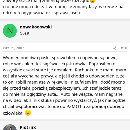
Zawory ssące mają zmięnną waze rozrządu
i to one moga uderzać w momęcie zmiany fazy, wkręcasz na
odroty reagyje wariator i sprawa jasna.
nowakooowski
N
Guest
Wrz 25, 2007
#10
Wymieniono dwa paski, sprawdałem i napewno są nowe,
rolke widziałem też się świeciła jak nówka. Poprosiłem o
wszystkie częsci stare i je dostałem. Rachunku nie mam, mam
coś al'a wycena na prawy, ale jeśli chodzi o udowodnienie, że
to oni robili mam asa w rękawie - nieufałem im i dość mocno
się przed taką porażką zabezpieczyłem. Ich szef jedzie teraz
do mnie na oględziny auta... Auto nie włącze, mam nagrane
na wideo jak silnik stuka i powinno wystarczyć. Jak nie będzie
chciał współpracować to ide do PZMOT'u za poradą dobrego
człowieka.
Piotriix