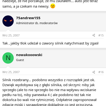
nadzieje, że nie porzałuje, że mu zaufałem... auto jest teraz
samo, a ja czekam na newsy.
75andrew155
Administrator ds. moderatorów
Wrz 25, 2007
#15
Tak , jakby tłok udeżał o zawory silnik natychmiast by zgasł
nowakooowski
N
Guest
Wrz 25, 2007
#16
Silnik rozebrany... podobno wszystko z rozrządek jest ok.
Dzwięk wydobywa się z głębi silnika, od skrzyni: niby jak
sprzegło (ale to nie sprzegło bo nie ma wpływu wciskanie
pedłu na to), niby panewka 4 ( ale podobno też tak nie
dokońca bo wali nie rytmicznie). Odpłatnie zaproponował
zdjęcie miski i sprawdzenie dokładnie co jest przyczyną.