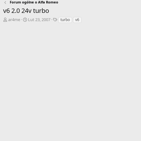
Forum ogólne o Alfa Romeo
v6 2.0 24v turbo
A
D
T
ar4me
Lut 23, 2007
turbo
v6
u
a
a
t
t
g
o
a
i
r
r
w
o
ą
z
t
p
k
o
u
c
z
ę
c
i
a