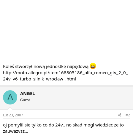
Koleś stworzył nową jednostkę napędową
http://moto.allegro.pl/item168805186_alfa_romeo_gtv_2_0_
24v_v6_turbo_silnik_wroclaw_.html
ANGEL
A
Guest
Lut 23, 2007
#2
oj pomylil sie tylko co do 24v.. no skad mogl wiedziec ze to
zauwazysz...