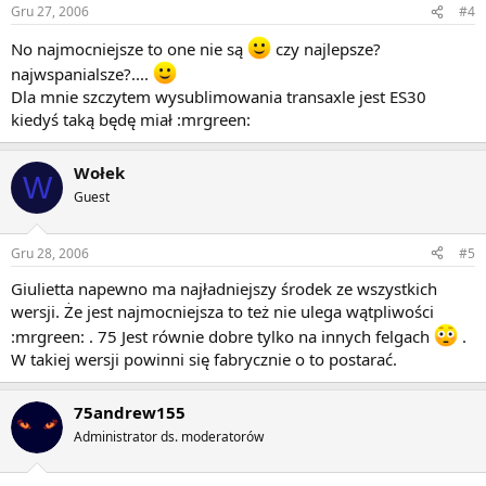
Gru 27, 2006
#4
No najmocniejsze to one nie są
czy najlepsze?
najwspanialsze?....
Dla mnie szczytem wysublimowania transaxle jest ES30
kiedyś taką będę miał :mrgreen:
Wołek
W
Guest
Gru 28, 2006
#5
Giulietta napewno ma najładniejszy środek ze wszystkich
wersji. Że jest najmocniejsza to też nie ulega wątpliwości
:mrgreen: . 75 Jest równie dobre tylko na innych felgach
.
W takiej wersji powinni się fabrycznie o to postarać.
75andrew155
Administrator ds. moderatorów