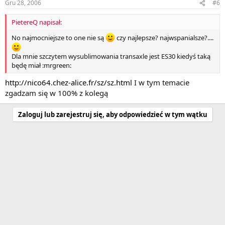
Gru 28, 2006
#6
PietereQ napisał:
No najmocniejsze to one nie są
czy najlepsze? najwspanialsze?....
Dla mnie szczytem wysublimowania transaxle jest ES30 kiedyś taką
będę miał :mrgreen:
http://nico64.chez-alice.fr/sz/sz.html
I w tym temacie
zgadzam się w 100% z kolegą
Zaloguj lub zarejestruj się, aby odpowiedzieć w tym wątku