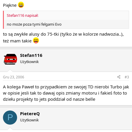
Piękne
Stefan116 napisał:
no może poza tymi felgami Evo
to są zwykłe alusy do 75-tki (tylko że w kolorze nadwozia..),
też mam takie
Stefan116
Użytkownik
Gru 23, 2006
#3
A kolega Paweł to przypadkiem ze swojej TD nierobi Turbo jak
w opisie jesli tak to dawaj opis zmiany motoru i fakieś foto to
dziełu projekty to jets poddział od nasze belle
PietereQ
P
Użytkownik