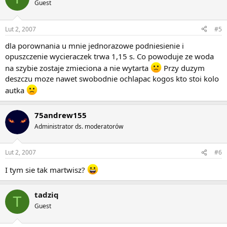
Guest
Lut 2, 2007
#5
dla porownania u mnie jednorazowe podniesienie i
opuszczenie wycieraczek trwa 1,15 s. Co powoduje ze woda
na szybie zostaje zmieciona a nie wytarta
Przy duzym
deszczu moze nawet swobodnie ochlapac kogos kto stoi kolo
autka
75andrew155
Administrator ds. moderatorów
Lut 2, 2007
#6
I tym sie tak martwisz?
tadziq
T
Guest