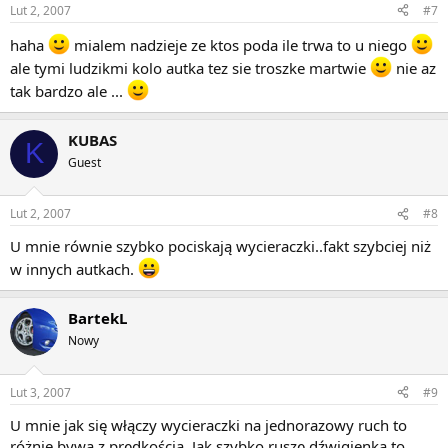
Lut 2, 2007
#7
haha
mialem nadzieje ze ktos poda ile trwa to u niego
ale tymi ludzikmi kolo autka tez sie troszke martwie
nie az
tak bardzo ale ...
KUBAS
K
Guest
Lut 2, 2007
#8
U mnie równie szybko pociskają wycieraczki..fakt szybciej niż
w innych autkach.
BartekL
Nowy
Lut 3, 2007
#9
U mnie jak się włączy wycieraczki na jednorazowy ruch to
różnie bywa z prędkością. Jak szybko ruszę dźwigienką to