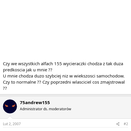
Czy we wszystkich alfach 155 wycieraczki chodza z tak duza
predkoscia jak u mnie ??
U mnie chodza duzo szybciej niz w wiekszosci samochodow.
Czy to normalne ?? Czy poprzedni wlasciciel cos zmajstrowal
??
75andrew155
Administrator ds. moderatorów
Lut 2, 2007
#2