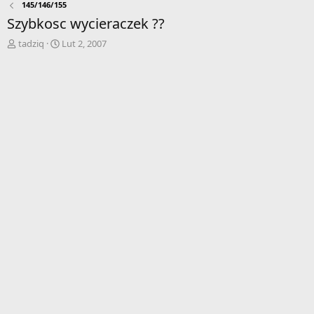
145/146/155
Szybkosc wycieraczek ??
A
D
tadziq
Lut 2, 2007
u
a
t
t
o
a
r
r
w
o
ą
z
t
p
k
o
u
c
z
ę
c
i
a