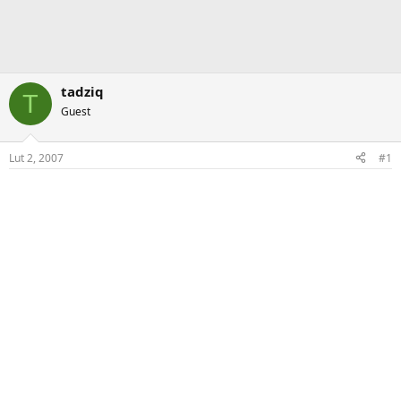
tadziq
T
Guest
Lut 2, 2007
#1