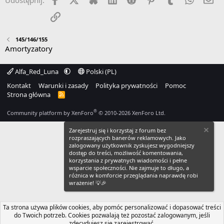
Link
145/146/155
Amortyzatory
Alfa_Red_Luna
Polski (PL)
Kontakt
Warunki i zasady
Polityka prywatności
Pomoc
Strona główna
R
S
S
®
Community platform by XenForo
© 2010-2026 XenForo Ltd.
Zarejestruj się i korzystaj z forum bez
rozpraszających banerów reklamowych. Jako
zalogowany użytkownik zyskujesz wygodniejszy
dostęp do treści, możliwość komentowania,
korzystania z prywatnych wiadomości i pełne
wsparcie społeczności. Nie zajmuje to długo, a
różnica w komforcie przeglądania naprawdę robi
wrażenie! 💡🎉
Ta strona używa plików cookies, aby pomóc personalizować i dopasować treści
do Twoich potrzeb. Cookies pozwalają też pozostać zalogowanym, jeśli
zdecydujesz się zarejestrować.