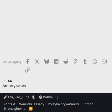
Facebook
X
Bluesky
LinkedIn
Reddit
Pinterest
Tumblr
WhatsA
Em
Udostępnij:
Link
147
Amortyzatory
Alfa_Red_Luna
Polski (PL)
Kontakt
Warunki i zasady
Polityka prywatności
Pomoc
Strona główna
R
S