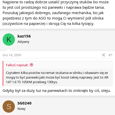
Najpierw to radzę dobrze ustalić przyczynę stuków bo może
to jest coś prostszego niż panewki i naprawa będzie tania.
Poszukaj jakiegoś dobrego, zaufanego mechanika, bo jak
pojedziesz z tym do ASO to mogą Ci wymienić pół silnika
(oczywiście na papierze) i skroją Cię na kilka tysięcy.
kaz156
K
Aktywny
Gru 14, 2009
#7
Falkoś napisał:
Czytałem kilka postów na temat stukania w silniku i obawiam się ze
mogą to być panewki.Jaki może być koszt takiej naprawy. Jest to AR
147 1.6 TS 105KM przebieg 130tys.
Gdyby był za duży luz na panewkach to zniknęło by ciś, oleju.
SG0240
S
Nowy