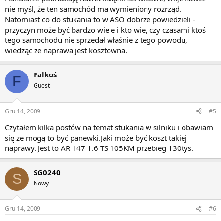
nie myśl, że ten samochód ma wymieniony rozrząd.
Natomiast co do stukania to w ASO dobrze powiedzieli -
przyczyn może być bardzo wiele i kto wie, czy czasami ktoś
tego samochodu nie sprzedał właśnie z tego powodu,
wiedząc że naprawa jest kosztowna.
Falkoś
F
Guest
Gru 14, 2009
#5
Czytałem kilka postów na temat stukania w silniku i obawiam
się ze mogą to być panewki.Jaki może być koszt takiej
naprawy. Jest to AR 147 1.6 TS 105KM przebieg 130tys.
SG0240
S
Nowy
Gru 14, 2009
#6