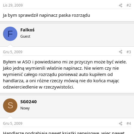
Lis 29, 2009
#2
Ja bym sprawdził napinacz paska rozrządu
Falkoś
F
Guest
Gru 5, 2009
#3
Byłem w ASO i powiedziano mi ze przyczyn może być wiele.
Jako jedną wymienili właśnie napinacz. Nie wiem czy nie
wymienić całego rozrządu ponieważ auto kupiłem od
handlarza, a oni różne rzeczy mówią nie do końca mając
odzwierciedlenie w rzeczywistości.
SG0240
S
Nowy
Gru 5, 2009
#4
Handlarze podrabiają nawet książki serwisowe, więc nawet