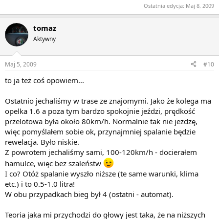
Ostatnia edycja:
Maj 8, 2009
tomaz
Aktywny
Maj 5, 2009
#10
to ja też coś opowiem...
Ostatnio jechaliśmy w trase ze znajomymi. Jako że kolega ma
opelka 1.6 a poza tym bardzo spokojnie jeździ, prędkość
przelotowa była około 80km/h. Normalnie tak nie jeżdżę,
więc pomyślałem sobie ok, przynajmniej spalanie będzie
rewelacja. Było niskie.
Z powrotem jechaliśmy sami, 100-120km/h - docierałem
hamulce, więc bez szaleństw
I co? Otóż spalanie wyszło niższe (te same warunki, klima
etc.) i to 0.5-1.0 litra!
W obu przypadkach bieg był 4 (ostatni - automat).
Teoria jaka mi przychodzi do głowy jest taka, że na niższych