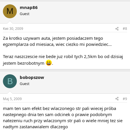
mnap86
M
Guest
Kwi 30, 2009
#8
Za krotko uzywam auta, jestem posiadaczem tego
egzemplarza od miesiaca, wiec ciezko mi powiedziec...
Teraz naszczescie nie bede juz robil tych 2,5km bo od dzisiaj
jestem bezrobotnym
.
bobopszow
B
Guest
Maj 5, 2009
#9
mam ten sam efekt bez wlaczonego str pali wiecej próba
nastepnego dnia ten sam odcinek o prawie podobnym
natezeniu ruch przy wlaczonym str pali o wiele mniej tez sie
nadtym zastanawialem dlaczego