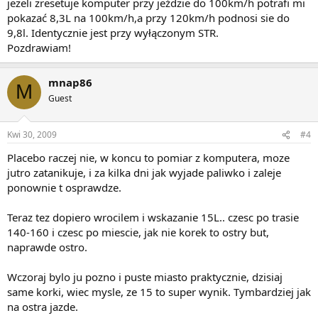
jeżeli zresetuje komputer przy jeździe do 100km/h potrafi mi
pokazać 8,3L na 100km/h,a przy 120km/h podnosi sie do
9,8l. Identycznie jest przy wyłączonym STR.
Pozdrawiam!
mnap86
M
Guest
Kwi 30, 2009
#4
Placebo raczej nie, w koncu to pomiar z komputera, moze
jutro zatanikuje, i za kilka dni jak wyjade paliwko i zaleje
ponownie t osprawdze.
Teraz tez dopiero wrocilem i wskazanie 15L.. czesc po trasie
140-160 i czesc po miescie, jak nie korek to ostry but,
naprawde ostro.
Wczoraj bylo ju pozno i puste miasto praktycznie, dzisiaj
same korki, wiec mysle, ze 15 to super wynik. Tymbardziej jak
na ostra jazde.