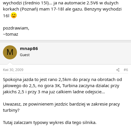
wychodzi (średnio 15l)... ja na automacie 2.5V6 w dużych
korkach (Poznań) mam 17-18l ale gazu. Benzyny wychodzi
16l
pozdrawiam,
~tomaz
mnap86
M
Guest
Kwi 30, 2009
#6
Spokojna jazda to jest rano 2,5km do pracy na obrotach od
jalowego do 2,5, no gora 3K, Turbina zaczyna dzialac przy
jakichs 2,5 i przy 3 ma juz calkiem ladne odejscie...
Uwazasz, ze powinienem jezdzic bardziej w zakresie pracy
turbiny?
Tutaj zalaczam typowy wykres dla tego silnika.