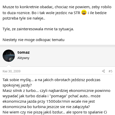
Musze to konkretnie obadac, chociaz nie powiem, zeby robilo
to duza roznice. Bo i tak wole jezdzic na STR
i ile bedzie
potzreba tyle sie naleje..
Tyle, ze zainteresowala mnie ta sytuacja.
Niestety nie moge odkopac tematu
tomaz
Aktywny
Kwi 30, 2009
#5
Tak sobie myślę... a na jakich obrotach jeździsz podczas
spokojnej jazdy?
Masz silnik z turbo... czyli najbardziej ekonomicznie powinno
wypadać jak turbo działa i "pomaga" pchać auto.. może
ekonomiczna jazda przy 1500obr/min wcale nie jest
ekonomiczna bo turbina jeszcze sie nie załączyła?
Nie wiem czy nie piszę jakiś bzdur... ale spore to spalanie Ci