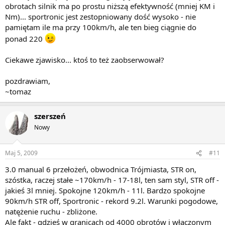
obrotach silnik ma po prostu niższą efektywność (mniej KM i
Nm)... sportronic jest zestopniowany dość wysoko - nie
pamiętam ile ma przy 100km/h, ale ten bieg ciągnie do
ponad 220
Ciekawe zjawisko... ktoś to też zaobserwował?
pozdrawiam,
~tomaz
szerszeń
Nowy
Maj 5, 2009
#11
3.0 manual 6 przełożeń, obwodnica Trójmiasta, STR on,
szóstka, raczej stałe ~170km/h - 17-18l, ten sam styl, STR off -
jakieś 3l mniej. Spokojne 120km/h - 11l. Bardzo spokojne
90km/h STR off, Sportronic - rekord 9.2l. Warunki pogodowe,
natężenie ruchu - zbliżone.
Ale fakt - gdzieś w granicach od 4000 obrotów i włączonym