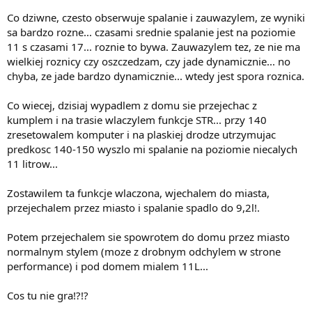
Co dziwne, czesto obserwuje spalanie i zauwazylem, ze wyniki
sa bardzo rozne... czasami srednie spalanie jest na poziomie
11 s czasami 17... roznie to bywa. Zauwazylem tez, ze nie ma
wielkiej roznicy czy oszczedzam, czy jade dynamicznie... no
chyba, ze jade bardzo dynamicznie... wtedy jest spora roznica.
Co wiecej, dzisiaj wypadlem z domu sie przejechac z
kumplem i na trasie wlaczylem funkcje STR... przy 140
zresetowalem komputer i na plaskiej drodze utrzymujac
predkosc 140-150 wyszlo mi spalanie na poziomie niecalych
11 litrow...
Zostawilem ta funkcje wlaczona, wjechalem do miasta,
przejechalem przez miasto i spalanie spadlo do 9,2l!.
Potem przejechalem sie spowrotem do domu przez miasto
normalnym stylem (moze z drobnym odchylem w strone
performance) i pod domem mialem 11L...
Cos tu nie gra!?!?