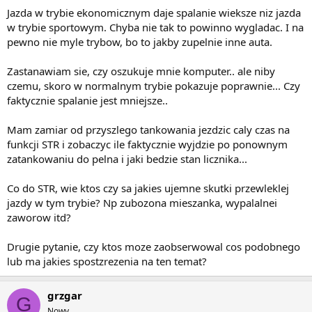
Jazda w trybie ekonomicznym daje spalanie wieksze niz jazda
w trybie sportowym. Chyba nie tak to powinno wygladac. I na
pewno nie myle trybow, bo to jakby zupelnie inne auta.
Zastanawiam sie, czy oszukuje mnie komputer.. ale niby
czemu, skoro w normalnym trybie pokazuje poprawnie... Czy
faktycznie spalanie jest mniejsze..
Mam zamiar od przyszlego tankowania jezdzic caly czas na
funkcji STR i zobaczyc ile faktycznie wyjdzie po ponownym
zatankowaniu do pelna i jaki bedzie stan licznika...
Co do STR, wie ktos czy sa jakies ujemne skutki przewleklej
jazdy w tym trybie? Np zubozona mieszanka, wypalalnei
zaworow itd?
Drugie pytanie, czy ktos moze zaobserwowal cos podobnego
lub ma jakies spostzrezenia na ten temat?
grzgar
G
Nowy