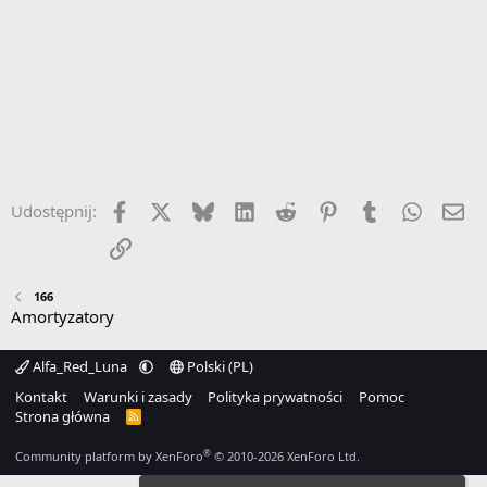
Facebook
X
Bluesky
LinkedIn
Reddit
Pinterest
Tumblr
WhatsA
Em
Udostępnij:
Link
166
Amortyzatory
Alfa_Red_Luna
Polski (PL)
Kontakt
Warunki i zasady
Polityka prywatności
Pomoc
Strona główna
R
S
S
®
Community platform by XenForo
© 2010-2026 XenForo Ltd.