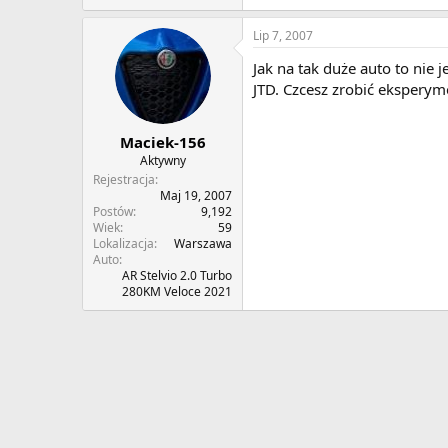
Lip 7, 2007
Jak na tak duże auto to nie 
JTD. Czcesz zrobić eksperyme
Maciek-156
Aktywny
Rejestracja
Maj 19, 2007
Postów
9,192
Wiek
59
Lokalizacja
Warszawa
Auto
AR Stelvio 2.0 Turbo
280KM Veloce 2021