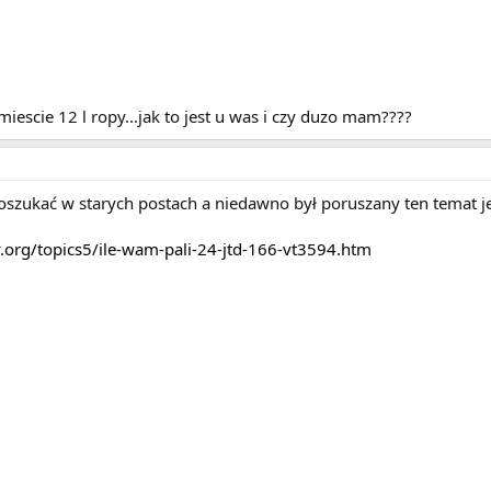
iescie 12 l ropy...jak to jest u was i czy duzo mam????
zukać w starych postach a niedawno był poruszany ten temat jes
.org/topics5/ile-wam-pali-24-jtd-166-vt3594.htm