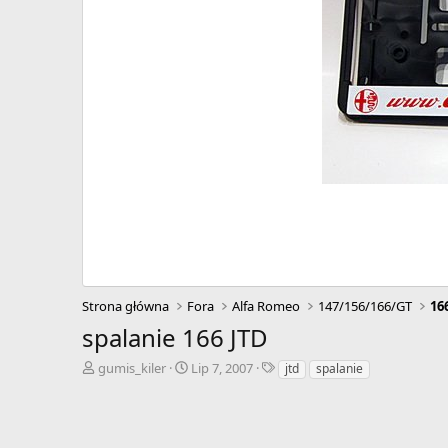
Strona główna
Fora
Alfa Romeo
147/156/166/GT
16
spalanie 166 JTD
A
D
T
gumis_kiler
Lip 7, 2007
jtd
spalanie
u
a
a
t
t
g
o
a
i
r
r