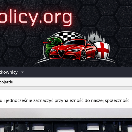
tkownicy
 pojazdu
eru i jednocześnie zaznaczyć przynależność do naszej społecznośc