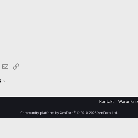
r
hatsApp
Email
Link
6
Kontakt
Warunki i 
®
Community platform by XenForo
© 2010-2026 XenForo Ltd.