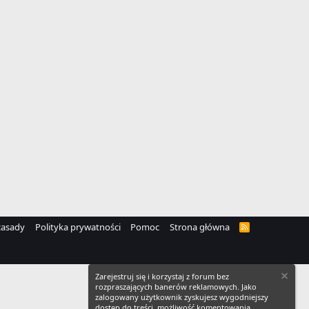
zasady
Polityka prywatności
Pomoc
Strona główna
R
S
S
Zarejestruj się i korzystaj z forum bez
rozpraszających banerów reklamowych. Jako
zalogowany użytkownik zyskujesz wygodniejszy
dostęp do treści, możliwość komentowania,