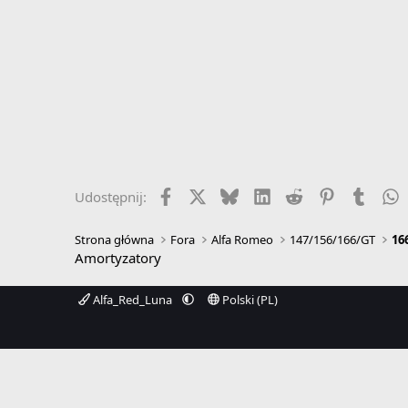
Facebook
X
Bluesky
LinkedIn
Reddit
Pinterest
Tumbl
W
Udostępnij:
Strona główna
Fora
Alfa Romeo
147/156/166/GT
16
Amortyzatory
Alfa_Red_Luna
Polski (PL)