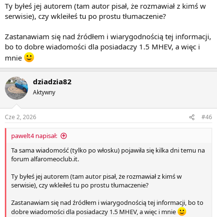
Ty byłeś jej autorem (tam autor pisał, że rozmawiał z kimś w
napięty i narażony na odbicia. Powtarzające się odbicia z czasem
serwisie), czy wkleiłeś tu po prostu tłumaczenie?
deformowały sworznie łączące.
Dobra wiadomość jest taka, że Stellantis próbował naprawić
Zastanawiam się nad źródłem i wiarygodnością tej informacji,
wszystko.
bo to dobre wiadomości dla posiadaczy 1.5 MHEV, a więc i
mnie
1. „Nowy” łańcuch, identyczny pod względem rozmiaru i liczby
ogniw, został zmodyfikowany konstrukcyjnie, na polecenie
Stellantis, przez oryginalnego dostawcę sprzętu, najwyraźniej firmę
dziadzia82
BorgWarner.
Aktywny
2. Hydrauliczny napinacz łańcucha został przeprojektowany
wewnętrznie, aby zapewnić minimalne napięcie mechaniczne nawet
Cze 2, 2026
#46
przy wyłączonym silniku, zapobiegając „uderzeniom” łańcucha
podczas ponownego uruchamiania.
pawelt4 napisał:
3. Górny ślizg został zmodyfikowany w celu wyeliminowania drgań,
Ta sama wiadomość (tylko po włosku) pojawiła się kilka dni temu na
a tym samym wstrząsów, tak aby w razie ich wystąpienia nie doszło
forum alfaromeoclub.it.
do żadnych poważnych uszkodzeń.
Ty byłeś jej autorem (tam autor pisał, że rozmawiał z kimś w
4. Zmodyfikowano elektroniczne sterowanie jednostką sterującą
serwisie), czy wkleiłeś tu po prostu tłumaczenie?
silnikiem; jednostka sterująca teraz steruje natychmiastowym
wzrostem ciśnienia oleju, co powoduje natychmiastową aktywację
Zastanawiam się nad źródłem i wiarygodnością tej informacji, bo to
napinacza łańcucha.
dobre wiadomości dla posiadaczy 1.5 MHEV, a więc i mnie