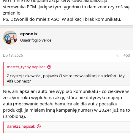
No i mnie tez dopadła akcja serwisowa aktualizacja
sterownika PCM. Jadę w tym tygodniu to dam znać czy coś się
zmieniło.
PS. Dzwonili do mnie z ASO. W aplikacji brak komunikatu.
epsonix
Quadrifoglio Verde
Lip 13, 2026
#53
master_tychy napisał:
Z czystej ciekawości, pojawiło Ci się to też w aplikacji na telefon - My
Alfa Connect?
Nie, ani apka ani auto nie wypluło komunikatu - co ciekawe w
zeszłym roku wypluło na akcję która nie dotyczyła mojego
auta (mocowanie pedału hamulca ale dla aut z początku
produkcji, ja miałem inną kampanię(numer) w 2024r już na to
i zrobioną).
dareksz napisał: