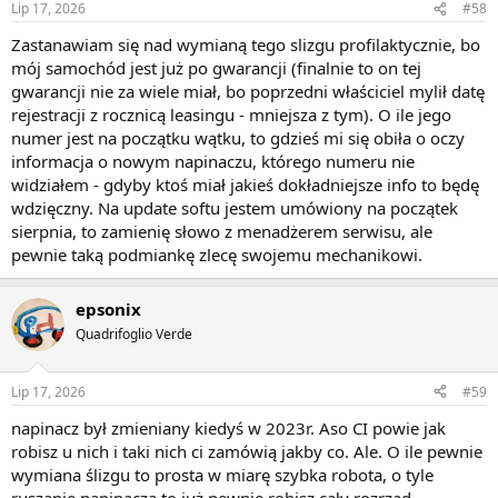
Lip 17, 2026
#58
Zastanawiam się nad wymianą tego slizgu profilaktycznie, bo
mój samochód jest już po gwarancji (finalnie to on tej
gwarancji nie za wiele miał, bo poprzedni właściciel mylił datę
rejestracji z rocznicą leasingu - mniejsza z tym). O ile jego
numer jest na początku wątku, to gdzieś mi się obiła o oczy
informacja o nowym napinaczu, którego numeru nie
widziałem - gdyby ktoś miał jakieś dokładniejsze info to będę
wdzięczny. Na update softu jestem umówiony na początek
sierpnia, to zamienię słowo z menadżerem serwisu, ale
pewnie taką podmiankę zlecę swojemu mechanikowi.
epsonix
Quadrifoglio Verde
Lip 17, 2026
#59
napinacz był zmieniany kiedyś w 2023r. Aso CI powie jak
robisz u nich i taki nich ci zamówią jakby co. Ale. O ile pewnie
wymiana ślizgu to prosta w miarę szybka robota, o tyle
ruszanie napinacza to już pewnie robisz cały rozrząd,