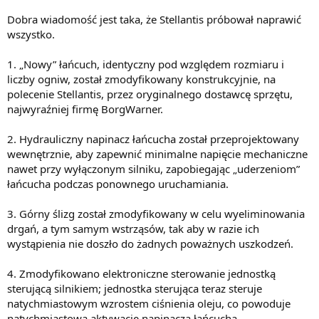
Dobra wiadomość jest taka, że Stellantis próbował naprawić
wszystko.
1. „Nowy” łańcuch, identyczny pod względem rozmiaru i
liczby ogniw, został zmodyfikowany konstrukcyjnie, na
polecenie Stellantis, przez oryginalnego dostawcę sprzętu,
najwyraźniej firmę BorgWarner.
2. Hydrauliczny napinacz łańcucha został przeprojektowany
wewnętrznie, aby zapewnić minimalne napięcie mechaniczne
nawet przy wyłączonym silniku, zapobiegając „uderzeniom”
łańcucha podczas ponownego uruchamiania.
3. Górny ślizg został zmodyfikowany w celu wyeliminowania
drgań, a tym samym wstrząsów, tak aby w razie ich
wystąpienia nie doszło do żadnych poważnych uszkodzeń.
4. Zmodyfikowano elektroniczne sterowanie jednostką
sterującą silnikiem; jednostka sterująca teraz steruje
natychmiastowym wzrostem ciśnienia oleju, co powoduje
natychmiastową aktywację napinacza łańcucha.