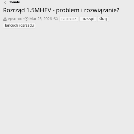
Tonale
Rozrząd 1.5MHEV - problem i rozwiązanie?
A
D
T
epsonix
Mar 25, 2026
napinacz
rozrząd
ślizg
u
a
a
łańcuch rozrządu
t
t
g
o
a
i
r
r
w
o
ą
z
t
p
k
o
u
c
z
ę
c
i
a