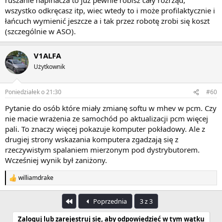
wszystko odkręcasz itp, wiec wtedy to i może profilaktycznie i
łańcuch wymienić jeszcze a i tak przez robotę zrobi się koszt
(szczególnie w ASO).
V1ALFA
Użytkownik
Poniedziałek o 21:30
#60
Pytanie do osób które miały zmianę softu w mhev w pcm. Czy
nie macie wrażenia ze samochód po aktualizacji pcm więcej
pali. To znaczy więcej pokazuje komputer pokładowy. Ale z
drugiej strony wskazania komputera zgadzają się z
rzeczywistym spalaniem mierzonym pod dystrybutorem.
Wcześniej wynik był zaniżony.
williamdrake
R
e
a
Pierwszy
Poprzednia
3 z 3
k
c
Zaloguj lub zarejestruj się, aby odpowiedzieć w tym wątku
j