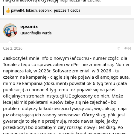
pawelt4
,
lukech
,
epsonix
i jeszcze 1 osoba
R
e
a
epsonix
k
c
Quadrifoglio Verde
j
e
:
Cze 2, 2026
#44
Zaskoczyłeś mnie info o nowym łańcuchu - numer części dla
Tonale z tego co sprawdzałem w ePer nie zmieniał się. Numer
napinacza tak, w 2023r. Software zmieniali w 3.2026 - tu
czekam na kampanię - ciągle się nie pojawia dl amojego auta,
mimo że kampania (dokument) powstał ok 6 tyg temu (data
publikacji) a i ponad 4 tyg temu też pojawił się na jakiś
oficjalnych stronach instytucji UE zgłoszony do nich. Może
leca jakimiś pakietami VINów żeby się nie zajechać - bo
problem dotyczy kilkudziesięciu tysięcy aut, więc akcję maja
już obciążającą ich zasoby serwisowe. Górny ślizg, póki jest
gwarancja to się nie przejmuję, może nawet lepiej jakby
przeskoczył bo dostałbym cały rozrząd nowy i też ślizg. Po
gwarancji to inna sprawa - na swój koszt wymienię na nowy