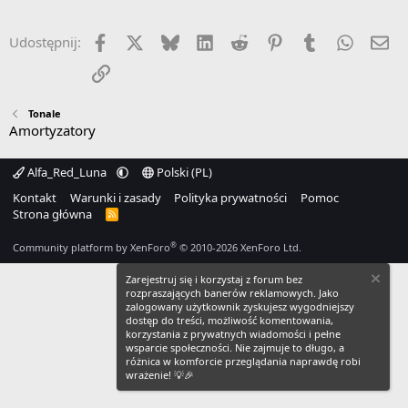
Facebook
X
Bluesky
LinkedIn
Reddit
Pinterest
Tumblr
WhatsA
Em
Udostępnij:
Link
Tonale
Amortyzatory
Alfa_Red_Luna
Polski (PL)
Kontakt
Warunki i zasady
Polityka prywatności
Pomoc
Strona główna
R
S
S
®
Community platform by XenForo
© 2010-2026 XenForo Ltd.
Zarejestruj się i korzystaj z forum bez
rozpraszających banerów reklamowych. Jako
zalogowany użytkownik zyskujesz wygodniejszy
dostęp do treści, możliwość komentowania,
korzystania z prywatnych wiadomości i pełne
wsparcie społeczności. Nie zajmuje to długo, a
różnica w komforcie przeglądania naprawdę robi
wrażenie! 💡🎉