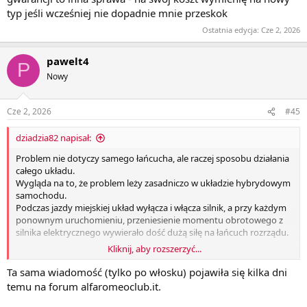
typ jeśli wcześniej nie dopadnie mnie przeskok
Ostatnia edycja:
Cze 2, 2026
pawelt4
P
Nowy
Cze 2, 2026
#45
dziadzia82 napisał:
Problem nie dotyczy samego łańcucha, ale raczej sposobu działania
całego układu.
Wygląda na to, że problem leży zasadniczo w układzie hybrydowym
samochodu.
Podczas jazdy miejskiej układ wyłącza i włącza silnik, a przy każdym
ponownym uruchomieniu, przeniesienie momentu obrotowego z
silnika elektrycznego wywierało dość dużą siłę na łańcuch rozrządu.
Kliknij, aby rozszerzyć...
Napinacz łańcucha, jak wszyscy wiemy, jest hydrauliczny, co
oznacza, że do utrzymania napięcia łańcucha potrzebuje ciśnienia
Ta sama wiadomość (tylko po włosku) pojawiła się kilka dni
oleju silnikowego. W początkowych momentach każdego
temu na forum alfaromeoclub.it.
ponownego uruchomienia olej nie był napięty, w wyniku czego
napinacz łańcucha nie spełniał swojej funkcji, przez co łańcuch był