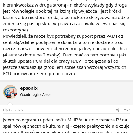
kierunkwoskaz w drugą stronę - niektóre wyjazdy gdy droga
jest równolegle obok tej na którą się wyjeżdża i jest krótki
łącznik albo niektóre ronda, albo niektóre skrzyżowania gdzie
zmienia się pas np skręt w prawo a za chwilę w lewo pas się
rozpoczyna).
Powiedzieli, że może być potrzebny support przez PAMIR z
centralą/zdalne podłączenie do auta, a to nie dostaje się od
razu z marszu - powiedziałem że moga trzymać auto ile chcą
(4 auta w domu na 2 osoby). Dam znać co tam porobią i jaki
skutek update PCM dał dla pracy N/EV i przełączania i co
jeszcze zaktualizują (zrobiłem sobie skan wczoraj wszystkich
ECU porównam z tym po odbiorze).
epsonix
Quadrifoglio Verde
Lip 17, 2026
#57
Jstem po wgraniu updatu softu MHEVa. Auto przełacza EV na
spalinówkę znacznie kulturalniej - często praktycznie nie czuje
się, na kilkanaście razy jakie zrobiłem testowo po okolicy, raz