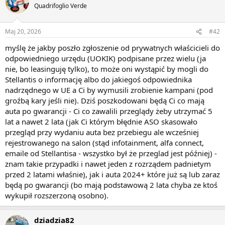
Quadrifoglio Verde
Maj 20, 2026
#42
myślę że jakby poszło zgłoszenie od prywatnych właścicieli do
odpowiedniego urzędu (UOKIK) podpisane przez wielu (ja
nie, bo leasinguję tylko), to może oni wystąpić by mogli do
Stellantis o informację albo do jakiegoś odpowiednika
nadrzędnego w UE a Ci by wymusili zrobienie kampani (pod
groźbą kary jeśli nie). Dziś poszkodowani będą Ci co mają
auta po gwarancji - Ci co zawalili przeglądy żeby utrzymać 5
lat a nawet 2 lata (jak Ci którym błędnie ASO skasowało
przegląd przy wydaniu auta bez przebiegu ale wcześniej
rejestrowanego na salon (stąd infotainment, alfa connect,
emaile od Stellantisa - wszystko był że przeglad jest później) -
znam takie przypadki i nawet jeden z rozrządem padnietym
przed 2 latami właśnie), jak i auta 2024+ które już są lub zaraz
będą po gwarancji (bo mają podstawową 2 lata chyba ze ktoś
wykupił rozszerzoną osobno).
dziadzia82