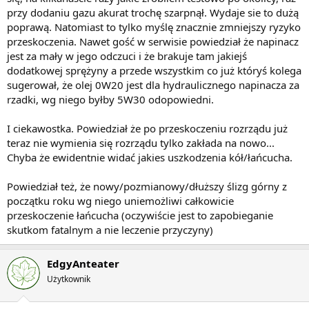
przy dodaniu gazu akurat trochę szarpnął. Wydaje sie to dużą
poprawą. Natomiast to tylko myślę znacznie zmniejszy ryzyko
przeskoczenia. Nawet gość w serwisie powiedział że napinacz
jest za mały w jego odczuci i że brakuje tam jakiejś
dodatkowej sprężyny a przede wszystkim co już któryś kolega
sugerował, że olej 0W20 jest dla hydraulicznego napinacza za
rzadki, wg niego byłby 5W30 odopowiedni.
I ciekawostka. Powiedział że po przeskoczeniu rozrządu już
teraz nie wymienia się rozrządu tylko zakłada na nowo...
Chyba że ewidentnie widać jakies uszkodzenia kół/łańcucha.
Powiedział też, że nowy/pozmianowy/dłuższy ślizg górny z
początku roku wg niego uniemożliwi całkowicie
przeskoczenie łańcucha (oczywiście jest to zapobieganie
skutkom fatalnym a nie leczenie przyczyny)
EdgyAnteater
Użytkownik