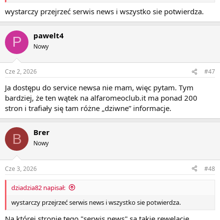
wystarczy przejrzeć serwis news i wszystko sie potwierdza.
pawelt4
P
Nowy
Cze 2, 2026
#47
Ja dostępu do service newsa nie mam, więc pytam. Tym
bardziej, że ten wątek na alfaromeoclub.it ma ponad 200
stron i trafiały się tam różne „dziwne” informacje.
Brer
B
Nowy
Cze 3, 2026
#48
dziadzia82 napisał:
wystarczy przejrzeć serwis news i wszystko sie potwierdza.
Na której stronie tego "serwis news" są takie rewelacje