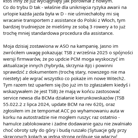
ktoś inny że już wyciągnięty jak porównał z nowym.
Co do trybu D tak - właśnie dla uniknięcia ryzyka awarii na
urlopie każda jazda była w D - nie uśmiechałoby mi się
wracanie transportem z assistance do Polski z Włoch, tym
bardziej trudniejsze że mieliśmy ze sobą 3 rowery a to już
trochę mniej standardowa procedura dla assistance.
Moja dzisiaj zostawiona w ASO na kampanię. Jasno im
zwróciłem uwagę pokazując TSB z września 2025 o spójności
wersji firmwarów, że po updcie PCM moga wyskoczyć im
aktualizacje innych (hybryda, skrzynia itp) i powinni
sprawdzić z dokumentem (trochę stary, nowszego nie ma
niestety) ale wgrać wszystko co pokaże im nowe Witech2.
Tym razem też uparłem się (bo już im to zgłaszałem kiedyś i
wskazywałem że jest TSB) że mają w końcu zastosować
service newsa dla BCMa działanie kierunkowskazów (TSB
55.022.2 z lipca 2024, update BCM na rev 620), oraz
zgłosiłem im że tempomat ACC po wyhamowaniu auta w
korku na autostradzie nie mogłem ruszyc raz ostatnio -
hamulce zablokowane i żadne dodawanie gazu nie zwalniało
choć obroty szły do góry i budą ruszało (Sytuacje gdy przy
skręconych kołach w jedną stronę próbuje się włączyć