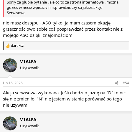
Sorry za glupie pytanie , ale co to za strona internetowa , mozna
gdzies w necie wpisac vin i sprawdzic czy sa jakies akcje
Serwisowe
nie masz dostępu - ASO tylko. ja mam czasem okazję
grzecznościowo sobie coś posprawdzać przez kontakt nie z
mojego ASO dzięki znajomościom
dareksz
R
e
a
V1ALFA
k
c
Użytkownik
j
e
:
Lip 16, 2026
#54
Akcja serwisowa wykonana. Jeśli chodzi o jazdę na "D" to nic
się nie zmieniło. "N" nie jestem w stanie porównać bo tego
nie używam.
V1ALFA
Użytkownik