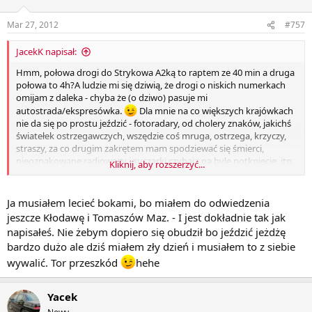
Mar 27, 2012
#757
JacekK napisał:
Hmm, połowa drogi do Strykowa A2ką to raptem ze 40 min a druga
połowa to 4h?A ludzie mi się dziwią, że drogi o niskich numerkach
omijam z daleka - chyba że (o dziwo) pasuje mi
autostrada/ekspresówka.
Dla mnie na co większych krajówkach
nie da się po prostu jeździć - fotoradary, od cholery znaków, jakichś
światełek ostrzegawczych, wszędzie coś mruga, ostrzega, krzyczy,
straszy, za co drugim zakrętem mam spodziewać się śmierci,
nieoznakowane radiowozy i suszarki czyhają na byle potknięcie, itp.
Kliknij, aby rozszerzyć...
A jadąc do Wawy z Twojego kierunku można ewentualnie
dostać się do drogi Łęczyca-Łowicz-Bolimów i dalej albo Szymanów-
Błonie-Wawa, albo - jeśli celujesz w Ursynów - na Skierniewice i
Ja musiałem lecieć bokami, bo miałem do odwiedzenia
dwujezdniową gierkówką do samej 100lnicy.
jeszcze Kłodawę i Tomaszów Maz. - I jest dokładnie tak jak
napisałeś. Nie żebym dopiero się obudził bo jeździć jeżdżę
bardzo dużo ale dziś miałem zły dzień i musiałem to z siebie
wywalić. Tor przeszkód
hehe
Yacek