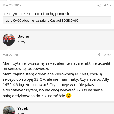
Mar 25, 2012
#747
ale z tym olejem to ich trochę poniosło:
agip 0w60 obecnie juz zalany Castrol EDGE 5w60
Uachol
Nowy
Mar 27, 2012
#748
Mam pytanie, wcześniej zakładałem temat ale nikt nie udzielił
mi sensownej odpowiedzi.
Mam piękną starą drewnianą kierownicę MOMO, chcę ją
założyć do swojej 33 QV, ale nie mam naby. Czy naba od Alfy
145/146 będzie pasować? Czy istnieje w ogóle jakaś
alternatywa? Pytam, bo nie chcę wywalać 220 zł na samą
nabę dedykowaną do 33. Pomóżcie
Yacek
Nowy