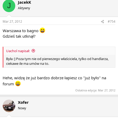
JacekK
J
Aktywny
Mar 27, 2012
#754
Warszawa to bagno
Gdzieś tak utknął?
Uachol napisał:
Była :] Poza tym nie od pierwszego właściciela, tylko od handlarza,
ciekawe ile ma umów na to.
Hehe, widzę że już bardzo dobrze łapiesz co "już było" na
forum
Ostatnia edycja:
Mar 27, 2012
Xofer
Nowy