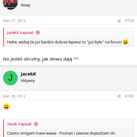
Nowy
Mar 27, 2012
#759
JacekK napisał:
Hehe, widzę że już bardzo dobrze łapiesz co "już było" na forum
No jesteś okrutny, jak słowo daję ^^
JacekK
J
Aktywny
Mar 28, 2012
#760
Yacek napisał:
Czesto smigam trase wawa - Poznan i zawsze dojezdzam do