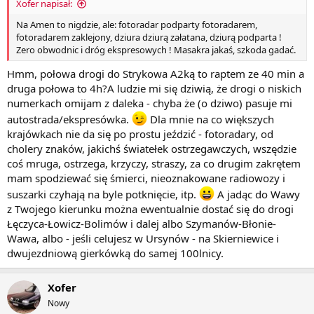
Xofer napisał:
Na Amen to nigdzie, ale: fotoradar podparty fotoradarem,
fotoradarem zaklejony, dziura dziurą załatana, dziurą podparta !
Zero obwodnic i dróg ekspresowych ! Masakra jakaś, szkoda gadać.
Hmm, połowa drogi do Strykowa A2ką to raptem ze 40 min a
druga połowa to 4h?A ludzie mi się dziwią, że drogi o niskich
numerkach omijam z daleka - chyba że (o dziwo) pasuje mi
autostrada/ekspresówka.
Dla mnie na co większych
krajówkach nie da się po prostu jeździć - fotoradary, od
cholery znaków, jakichś światełek ostrzegawczych, wszędzie
coś mruga, ostrzega, krzyczy, straszy, za co drugim zakrętem
mam spodziewać się śmierci, nieoznakowane radiowozy i
suszarki czyhają na byle potknięcie, itp.
A jadąc do Wawy
z Twojego kierunku można ewentualnie dostać się do drogi
Łęczyca-Łowicz-Bolimów i dalej albo Szymanów-Błonie-
Wawa, albo - jeśli celujesz w Ursynów - na Skierniewice i
dwujezdniową gierkówką do samej 100lnicy.
Xofer
Nowy