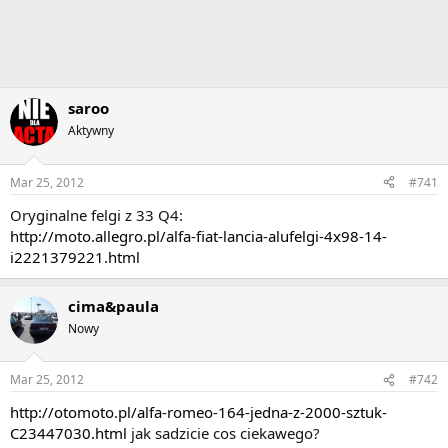
saroo
Aktywny
Mar 25, 2012
#741
Oryginalne felgi z 33 Q4:
http://moto.allegro.pl/alfa-fiat-lancia-alufelgi-4x98-14-
i2221379221.html
cima&paula
Nowy
Mar 25, 2012
#742
http://otomoto.pl/alfa-romeo-164-jedna-z-2000-sztuk-
C23447030.html
jak sadzicie cos ciekawego?