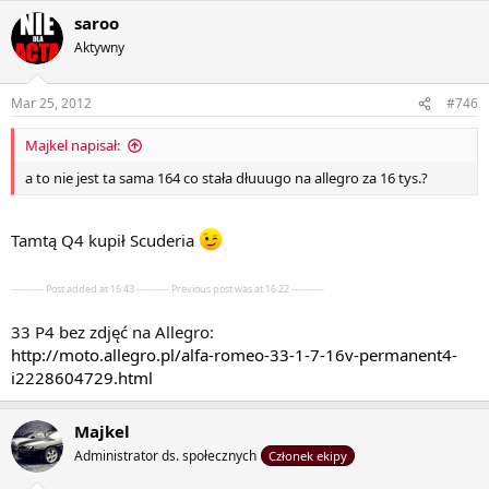
saroo
Aktywny
Mar 25, 2012
#746
Majkel napisał:
a to nie jest ta sama 164 co stała dłuuugo na allegro za 16 tys.?
Tamtą Q4 kupił Scuderia
---------- Post added at 16:43 ---------- Previous post was at 16:22 ----------
33 P4 bez zdjęć na Allegro:
http://moto.allegro.pl/alfa-romeo-33-1-7-16v-permanent4-
i2228604729.html
Majkel
Administrator ds. społecznych
Członek ekipy