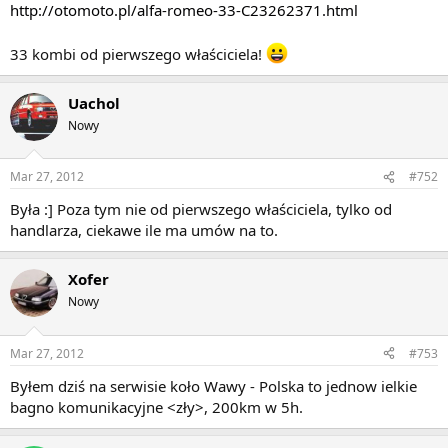
http://otomoto.pl/alfa-romeo-33-C23262371.html
33 kombi od pierwszego właściciela!
Uachol
Nowy
Mar 27, 2012
#752
Była :] Poza tym nie od pierwszego właściciela, tylko od
handlarza, ciekawe ile ma umów na to.
Xofer
Nowy
Mar 27, 2012
#753
Byłem dziś na serwisie koło Wawy - Polska to jednow ielkie
bagno komunikacyjne <zły>, 200km w 5h.