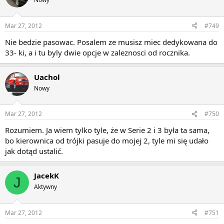
Mar 27, 2012
#749
Nie bedzie pasowac. Posalem ze musisz miec dedykowana do
33- ki, a i tu byly dwie opcje w zaleznosci od rocznika.
Uachol
Nowy
Mar 27, 2012
#750
Rozumiem. Ja wiem tylko tyle, że w Serie 2 i 3 była ta sama,
bo kierownica od trójki pasuje do mojej 2, tyle mi się udało
jak dotąd ustalić.
JacekK
J
Aktywny
Mar 27, 2012
#751