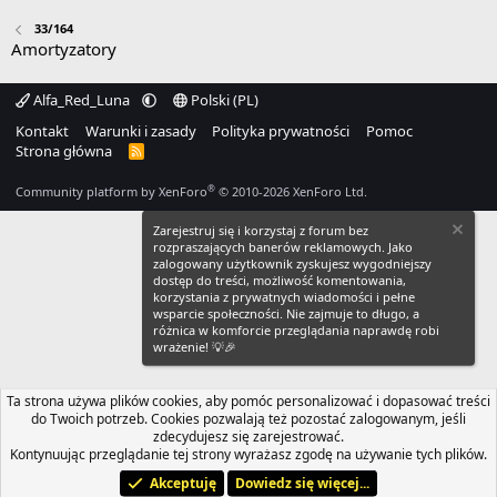
33/164
Amortyzatory
Alfa_Red_Luna
Polski (PL)
Kontakt
Warunki i zasady
Polityka prywatności
Pomoc
Strona główna
R
S
S
®
Community platform by XenForo
© 2010-2026 XenForo Ltd.
Zarejestruj się i korzystaj z forum bez
rozpraszających banerów reklamowych. Jako
zalogowany użytkownik zyskujesz wygodniejszy
dostęp do treści, możliwość komentowania,
korzystania z prywatnych wiadomości i pełne
wsparcie społeczności. Nie zajmuje to długo, a
różnica w komforcie przeglądania naprawdę robi
wrażenie! 💡🎉
Ta strona używa plików cookies, aby pomóc personalizować i dopasować treści
do Twoich potrzeb. Cookies pozwalają też pozostać zalogowanym, jeśli
zdecydujesz się zarejestrować.
Kontynuując przeglądanie tej strony wyrażasz zgodę na używanie tych plików.
Akceptuję
Dowiedz się więcej...