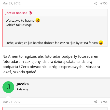
Mar 27, 2012
#755
JacekK napisał:
Warszawa to bagno
Gdzieś tak utknął?
Hehe, widzę że już bardzo dobrze łapiesz co "już było" na forum
Na Amen to nigdzie, ale: fotoradar podparty fotoradarem,
fotoradarem zaklejony, dziura dziurą załatana, dziurą
podparta ! Zero obwodnic i dróg ekspresowych ! Masakra
jakaś, szkoda gadać.
JacekK
J
Aktywny
Mar 27, 2012
#756