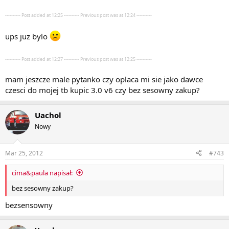
---------- Post added at 12:25 ---------- Previous post was at 12:24 ----------
ups juz bylo
---------- Post added at 12:27 ---------- Previous post was at 12:25 ----------
mam jeszcze male pytanko czy oplaca mi sie jako dawce
czesci do mojej tb kupic 3.0 v6 czy bez sesowny zakup?
Uachol
Nowy
Mar 25, 2012
#743
cima&paula napisał:
bez sesowny zakup?
bezsensowny