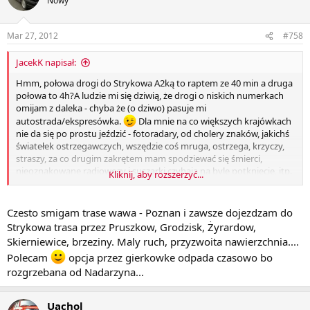
Nowy
Mar 27, 2012
#758
JacekK napisał:
Hmm, połowa drogi do Strykowa A2ką to raptem ze 40 min a druga
połowa to 4h?A ludzie mi się dziwią, że drogi o niskich numerkach
omijam z daleka - chyba że (o dziwo) pasuje mi
autostrada/ekspresówka.
Dla mnie na co większych krajówkach
nie da się po prostu jeździć - fotoradary, od cholery znaków, jakichś
światełek ostrzegawczych, wszędzie coś mruga, ostrzega, krzyczy,
straszy, za co drugim zakrętem mam spodziewać się śmierci,
nieoznakowane radiowozy i suszarki czyhają na byle potknięcie, itp.
Kliknij, aby rozszerzyć...
A jadąc do Wawy z Twojego kierunku można ewentualnie
dostać się do drogi Łęczyca-Łowicz-Bolimów i dalej albo Szymanów-
Błonie-Wawa, albo - jeśli celujesz w Ursynów - na Skierniewice i
Czesto smigam trase wawa - Poznan i zawsze dojezdzam do
dwujezdniową gierkówką do samej 100lnicy.
Strykowa trasa przez Pruszkow, Grodzisk, Żyrardow,
Skierniewice, brzeziny. Maly ruch, przyzwoita nawierzchnia....
Polecam
opcja przez gierkowke odpada czasowo bo
rozgrzebana od Nadarzyna...
Uachol