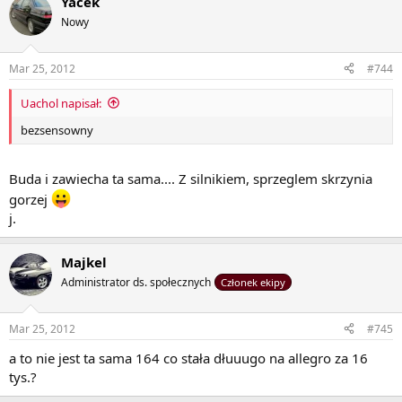
Yacek
Nowy
Mar 25, 2012
#744
Uachol napisał:
bezsensowny
Buda i zawiecha ta sama.... Z silnikiem, sprzeglem skrzynia
gorzej
j.
Majkel
Administrator ds. społecznych
Członek ekipy
Mar 25, 2012
#745
a to nie jest ta sama 164 co stała dłuuugo na allegro za 16
tys.?