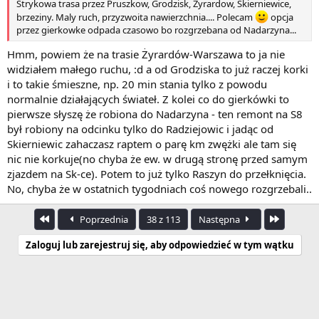
Strykowa trasa przez Pruszkow, Grodzisk, Żyrardow, Skierniewice,
brzeziny. Maly ruch, przyzwoita nawierzchnia.... Polecam
opcja
przez gierkowke odpada czasowo bo rozgrzebana od Nadarzyna...
Hmm, powiem że na trasie Żyrardów-Warszawa to ja nie
widziałem małego ruchu, :d a od Grodziska to już raczej korki
i to takie śmieszne, np. 20 min stania tylko z powodu
normalnie działających świateł. Z kolei co do gierkówki to
pierwsze słyszę że robiona do Nadarzyna - ten remont na S8
był robiony na odcinku tylko do Radziejowic i jadąc od
Skierniewic zahaczasz raptem o parę km zwężki ale tam się
nic nie korkuje(no chyba że ew. w drugą stronę przed samym
zjazdem na Sk-ce). Potem to już tylko Raszyn do przełknięcia.
No, chyba że w ostatnich tygodniach coś nowego rozgrzebali..
Pierwszy
Ostatnia
Poprzednia
38 z 113
Następna
Zaloguj lub zarejestruj się, aby odpowiedzieć w tym wątku