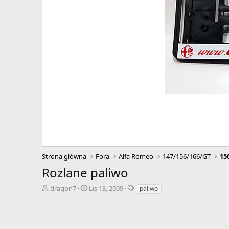
Strona główna
Fora
Alfa Romeo
147/156/166/GT
15
Rozlane paliwo
A
D
T
dragon7
Lis 13, 2009
paliwo
u
a
a
t
t
g
o
a
i
r
r