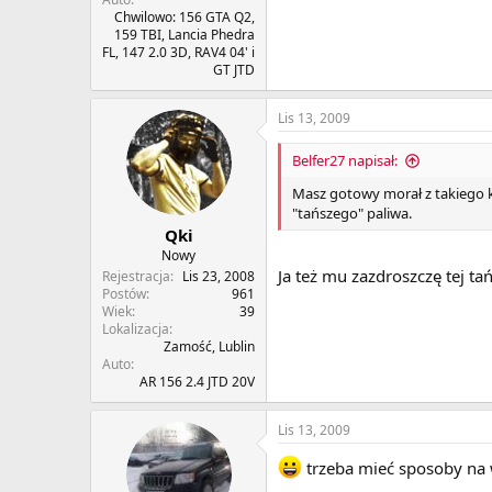
Chwilowo: 156 GTA Q2,
159 TBI, Lancia Phedra
FL, 147 2.0 3D, RAV4 04' i
GT JTD
Lis 13, 2009
Belfer27 napisał:
Masz gotowy morał z takiego k
"tańszego" paliwa.
Qki
Nowy
Ja też mu zazdroszczę tej ta
Rejestracja
Lis 23, 2008
Postów
961
Wiek
39
Lokalizacja
Zamość, Lublin
Auto
AR 156 2.4 JTD 20V
Lis 13, 2009
trzeba mieć sposoby na