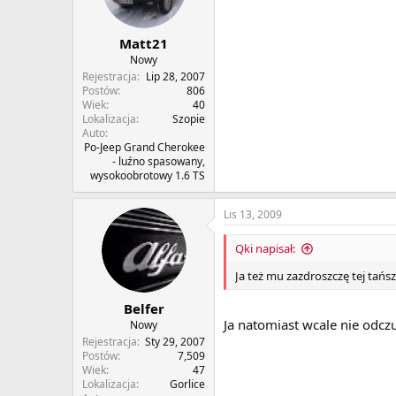
Matt21
Nowy
Rejestracja
Lip 28, 2007
Postów
806
Wiek
40
Lokalizacja
Szopie
Auto
Po-Jeep Grand Cherokee
- luźno spasowany,
wysokoobrotowy 1.6 TS
Lis 13, 2009
Qki napisał:
Ja też mu zazdroszczę tej tańsz
Belfer
Ja natomiast wcale nie odcz
Nowy
Rejestracja
Sty 29, 2007
Postów
7,509
Wiek
47
Lokalizacja
Gorlice