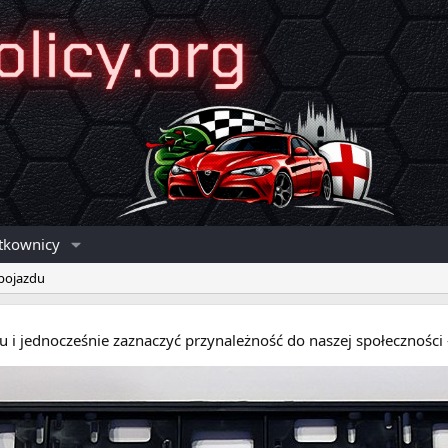
tkownicy
 pojazdu
eru i jednocześnie zaznaczyć przynależność do naszej społecznośc