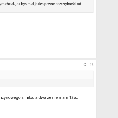
bym chciał. Jak byś miał jakieś pewne oszczędności od
#8
nzynowego silnika, a dwa że nie mam TS'a..