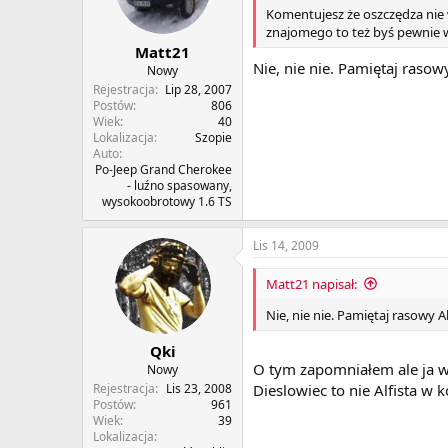
Komentujesz że oszczędza nie wi
znajomego to też byś pewnie wo
Matt21
Nie, nie nie. Pamiętaj rasow
Nowy
Rejestracja
Lip 28, 2007
Postów
806
Wiek
40
Lokalizacja
Szopie
Auto
Po-Jeep Grand Cherokee
- luźno spasowany,
wysokoobrotowy 1.6 TS
Lis 14, 2009
Matt21 napisał:
Nie, nie nie. Pamiętaj rasowy A
Qki
O tym zapomniałem ale ja w
Nowy
Rejestracja
Lis 23, 2008
Dieslowiec to nie Alfista w 
Postów
961
Wiek
39
Lokalizacja