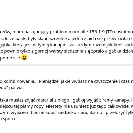
zów, mam następujący problem mam alfe 156 1.9 JTD i ostatnio 
szło że banki były słabo szczelne a jedna z nich się przewróciła i
gąbka która jest w tylnej kanapie i za każdym razem jak ktoś siad
że pewnie tylko z górnej warsty siedzenia się zprało a gąbka dział
ć pomóżcie
 kombinowania... Pieniądze, jakie wydasz na czyszczenie i czas
go" paliwa.
ziska musisz zdjąć materiał z niego i gąbkę wyjąć z ramy kanapy. 
iejscu tej plamy ropy. Niestety nie usuniesz już tego całkowicie,
m wyjściem będzie kupić siedzisko z anglika np i przełożyć tylk
a sporo...