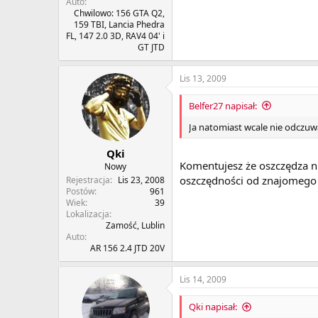
Auto
Chwilowo: 156 GTA Q2,
159 TBI, Lancia Phedra
FL, 147 2.0 3D, RAV4 04' i
GT JTD
Lis 13, 2009
Belfer27 napisał:
Ja natomiast wcale nie odczuw
Qki
Komentujesz że oszczędza nie
Nowy
oszczędności od znajomego t
Rejestracja
Lis 23, 2008
Postów
961
Wiek
39
Lokalizacja
Zamość, Lublin
Auto
AR 156 2.4 JTD 20V
Lis 14, 2009
Qki napisał: