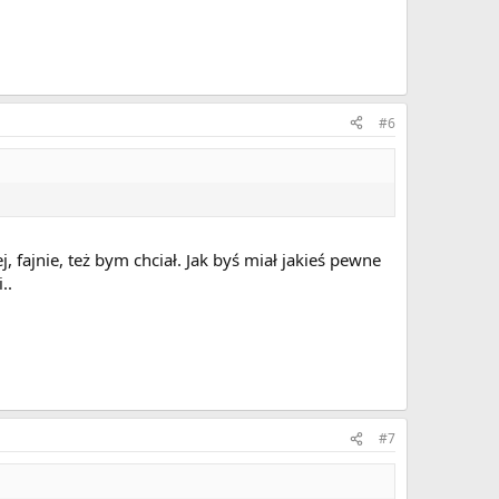
#6
 fajnie, też bym chciał. Jak byś miał jakieś pewne
..
#7