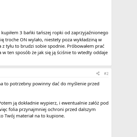
kupiłem 3 bańki tańszej ropki od zaprzyjaźnionego
 się troche ON wylało, niestety poza wykładziną w
a z tyłu to brudzi sobie spodnie. Próbowałem prać
a w ten sposób że jak się ją ściśnie to wtedty oddaje
#2
 na to potrzebny powinny dać do myślenie przed
Potem ją dokładnie wypierz, i ewentualnie załóż pod
 więc folia przynajmniej ochroni przed dalszym
o Twój materiał na to kupione.