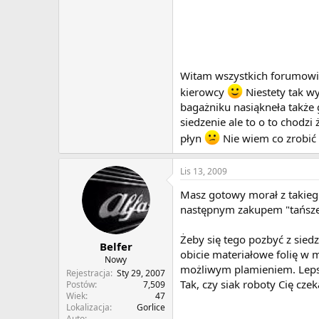
Witam wszystkich forumowic
kierowcy
Niestety tak wy
bagażniku nasiąkneła także 
siedzenie ale to o to chodzi 
płyn
Nie wiem co zrobi
Lis 13, 2009
Masz gotowy morał z takiego
następnym zakupem "tańsze
Żeby się tego pozbyć z sied
Belfer
obicie materiałowe folię w m
Nowy
możliwym plamieniem. Lepszy
Rejestracja
Sty 29, 2007
Tak, czy siak roboty Cię czek
Postów
7,509
Wiek
47
Lokalizacja
Gorlice
Auto