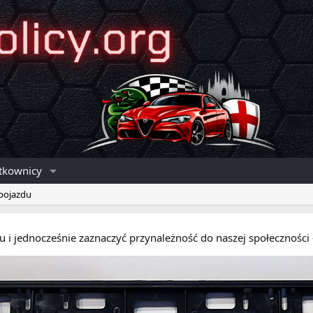
tkownicy
 pojazdu
eru i jednocześnie zaznaczyć przynależność do naszej społecznośc