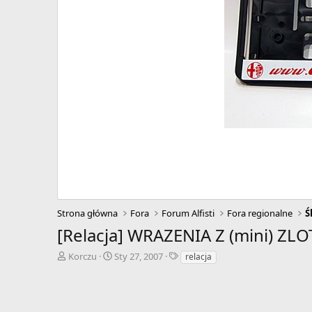
Strona główna
Fora
Forum Alfisti
Fora regionalne
Ś
[Relacja] WRAZENIA Z (mini) Z
A
D
T
Korczu
Sty 27, 2007
relacja
u
a
a
t
t
g
o
a
i
r
r