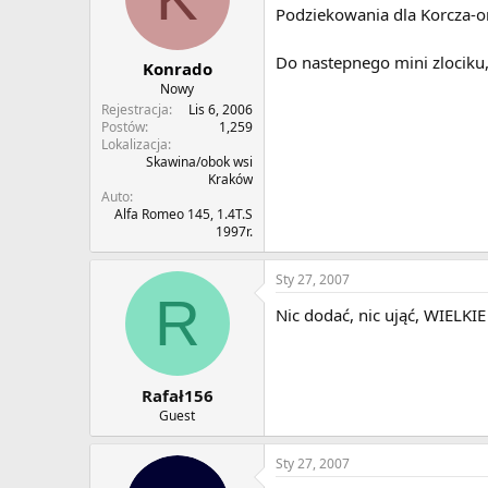
Podziekowania dla Korcza-o
Do nastepnego mini zlociku
Konrado
Nowy
Rejestracja
Lis 6, 2006
Postów
1,259
Lokalizacja
Skawina/obok wsi
Kraków
Auto
Alfa Romeo 145, 1.4T.S
1997r.
Sty 27, 2007
R
Nic dodać, nic ująć, WIELKIE
Rafał156
Guest
Sty 27, 2007