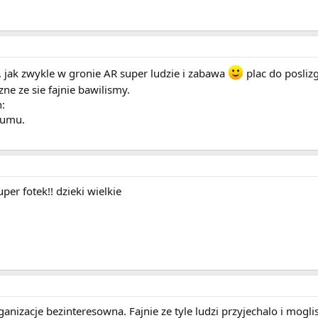
e, jak zwykle w gronie AR super ludzie i zabawa
plac do poslizg
ne ze sie fajnie bawilismy.
n:
bumu.
er fotek!! dzieki wielkie
organizacje bezinteresowna. Fajnie ze tyle ludzi przyjechalo i mog