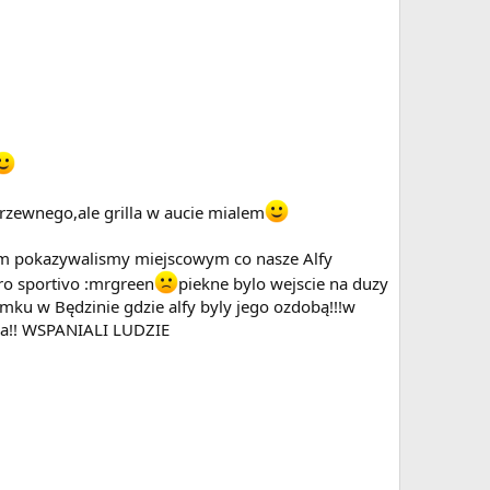
zrzewnego,ale grilla w aucie mialem
tam pokazywalismy miejscowym co nasze Alfy
ouro sportivo :mrgreen
piekne bylo wejscie na duzy
amku w Będzinie gdzie alfy byly jego ozdobą!!!w
nca!! WSPANIALI LUDZIE