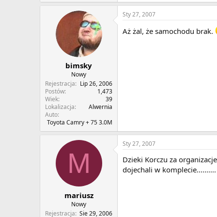
Sty 27, 2007
Aż żal, że samochodu brak.
bimsky
Nowy
Rejestracja
Lip 26, 2006
Postów
1,473
Wiek
39
Lokalizacja
Alwernia
Auto
Toyota Camry + 75 3.0M
Sty 27, 2007
M
Dzieki Korczu za organizacj
dojechali w komplecie..........
mariusz
Nowy
Rejestracja
Sie 29, 2006