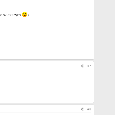
cze wiekszym
)
#7
#8