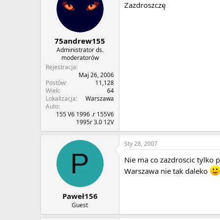
Zazdroszczę
75andrew155
Administrator ds.
moderatorów
Rejestracja
Maj 26, 2006
Postów
11,128
Wiek
64
Lokalizacja
Warszawa
Auto
155 V6 1996 .r 155V6
1995r 3.0 12V
Sty 28, 2007
P
Nie ma co zazdroscic tylko
Warszawa nie tak daleko
Paweł156
Guest