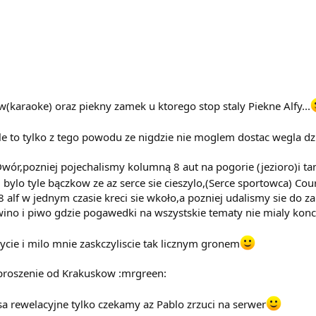
w(karaoke) oraz piekny zamek u ktorego stop staly Piekne Alfy...
 ale to tylko z tego powodu ze nigdzie nie moglem dostac wegla d
wór,pozniej pojechalismy kolumną 8 aut na pogorie (jezioro)i 
.!!! bylo tyle bączkow ze az serce sie cieszylo,(Serce sportowca) C
 alf w jednym czasie kreci sie wkoło,a pozniej udalismy sie do z
 wino i piwo gdzie pogawedki na wszystskie tematy nie mialy ko
ycie i milo mnie zaskczyliscie tak licznym gronem
proszenie od Krakuskow :mrgreen:
a rewelacyjne tylko czekamy az Pablo zrzuci na serwer