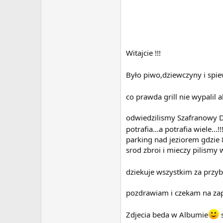
Witajcie !!!
Było piwo,dziewczyny i spie
co prawda grill nie wypalil
odwiedzilismy Szafranowy D
potrafia...a potrafia wiele..
parking nad jeziorem gdzie 8
srod zbroi i mieczy pilismy
dziekuje wszystkim za przyb
pozdrawiam i czekam na za
Zdjecia beda w Albumie
s