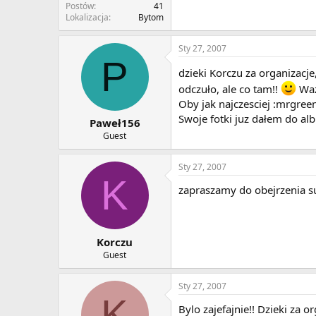
Postów
41
Lokalizacja
Bytom
Sty 27, 2007
P
dzieki Korczu za organizacj
odczuło, ale co tam!!
Waz
Oby jak najczesciej :mrgree
Swoje fotki juz dałem do al
Paweł156
Guest
Sty 27, 2007
K
zapraszamy do obejrzenia sup
Korczu
Guest
Sty 27, 2007
K
Bylo zajefajnie!! Dzieki za 