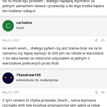
No to może być problem , dlatego najlepiej wymienić za
jednym zamachem świece i przewody a do tego trzeba będzie
ten kolektor odkęcić
carlosito
C
Guest
Maj 20, 2007
#5
no wiem wiem... dlatego pytam czy jest szansa brac sie za to
samemu czy lepiej wylozyc te 300 pln na robote w warsztacie
:/ bo taka kwote za robocizne uslyszalem w jednym z
warsztatow polecanych przez klub
75andrew155
Administrator ds. moderatorów
Maj 20, 2007
#6
Z tym cenami to chyba przesada :shock: , sama wymiana
rozrządu wV6 tyle kosztuje przynajmniej tam gdzie ja robię