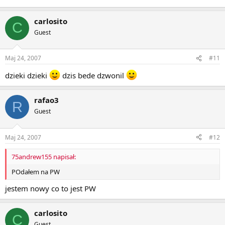
carlosito
C
Guest
Maj 24, 2007
#11
dzieki dzieki
dzis bede dzwonil
rafao3
R
Guest
Maj 24, 2007
#12
75andrew155 napisał:
POdałem na PW
jestem nowy co to jest PW
carlosito
C
Guest