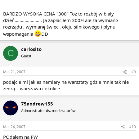
BARDZO WYSOKA CENA "300" Toż to rozbój w biały
dzień...................... Ja zapłaciłem 300zł ale za wymianę
rozrządu , wymianę świec , oleju silnikowego i płynu
wspomagania
DD .
carlosito
C
Guest
Maj 21, 2007
#9
podajcie mi jakies namiary na warsztaty gdzie mnie tak nie
zedrą... warszawa i okolice....
75andrew155
Administrator ds. moderatorów
Maj 24, 2007
#10
POdałem na PW