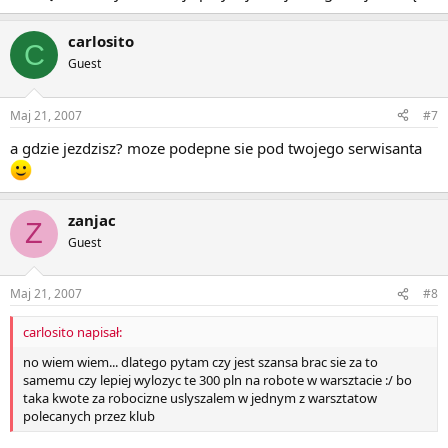
carlosito
C
Guest
Maj 21, 2007
#7
a gdzie jezdzisz? moze podepne sie pod twojego serwisanta
zanjac
Z
Guest
Maj 21, 2007
#8
carlosito napisał:
no wiem wiem... dlatego pytam czy jest szansa brac sie za to
samemu czy lepiej wylozyc te 300 pln na robote w warsztacie :/ bo
taka kwote za robocizne uslyszalem w jednym z warsztatow
polecanych przez klub