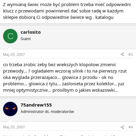
Z wymianą świec może być problem trzeba mieć odpowiedni
klucz z przewodami powinieneś dać sobie radę w każdym
sklepie dobiorą Ci odpowiednie świece wg . katalogu
carlosito
C
Guest
Maj 20, 2007
#3
co trzeba zrobic zeby bez wiekszych klopotow zmienic
przewody... ? ogladalem wczoraj silnik i to na pierwszy rzut
oka wyglada przerazajaco... glowica z przodu - ok no
problemo... glowica z tylu... zaslonieta przez kolektor... juz
mniej optymistycznie... prosilbym o jakies wskazowki...
75andrew155
Administrator ds. moderatorów
Maj 20, 2007
#4