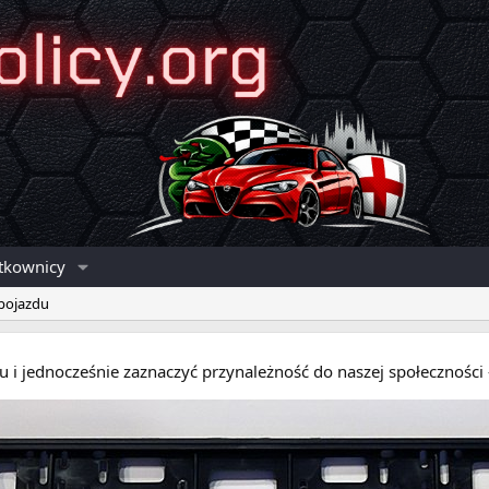
tkownicy
 pojazdu
eru i jednocześnie zaznaczyć przynależność do naszej społecznośc