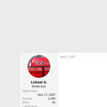
w
o
ą
z
t
p
k
o
u
c
z
ę
c
i
a
Kwi 4, 2007
Lukasz A.
Moderator
Rejestracja
Mar 27, 2007
Postów
2,689
Wiek
45
Lokalizacja