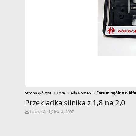
Strona główna
Fora
Alfa Romeo
Forum ogólne o Alf
Przekladka silnika z 1,8 na 2,0
A
D
Lukasz A.
Kwi 4, 2007
u
a
t
t
o
a
r
r