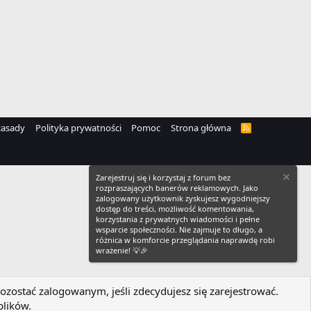
zasady
Polityka prywatności
Pomoc
Strona główna
R
S
S
Zarejestruj się i korzystaj z forum bez
rozpraszających banerów reklamowych. Jako
zalogowany użytkownik zyskujesz wygodniejszy
dostęp do treści, możliwość komentowania,
korzystania z prywatnych wiadomości i pełne
wsparcie społeczności. Nie zajmuje to długo, a
różnica w komforcie przeglądania naprawdę robi
wrażenie! 💡🎉
ozostać zalogowanym, jeśli zdecydujesz się zarejestrować.
plików.