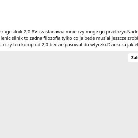
rugi silnik 2,0 8V i zastanawia mnie czy moge go przelozyc.Nad
ic silnik to zadna filozofia tylko co ja bede musial jeszcze zr
c i czy ten komp od 2,0 bedzie pasowal do wtyczki.Dzieki za jaki
Zal