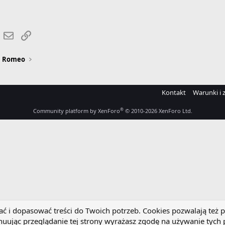
r
hatsApp
Email
Link
a Romeo
Kontakt
Warunki i 
®
Community platform by XenForo
© 2010-2026 XenForo Ltd.
 i dopasować treści do Twoich potrzeb. Cookies pozwalają też p
uując przeglądanie tej strony wyrażasz zgodę na używanie tych 