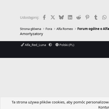
Facebook
X
Bluesky
LinkedIn
Reddit
Pinterest
Tumbl
W
Udostępnij:
Strona główna
Fora
Alfa Romeo
Forum ogólne o Alf
Amortyzatory
Alfa_Red_Luna
Polski (PL)
Ta strona używa plików cookies, aby pomóc personalizować
Kontyn