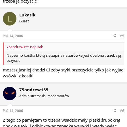
trzeba ją oczyścic
Lukasik
L
Guest
Paź 14, 2006
#5
75andrew155 napisał:
Napewno kostka którą się zapina na żarówkę jest upalona , trzeba ją
oczyścic
mozesz jasniej chodzi Ci zeby styki przeczyścic tylko jak wyjac
wsówki z kostki
75andrew155
Administrator ds. moderatorów
Paź 14, 2006
#6
Z tego co pamiętam to trzeba wsadzic mały płaski śrubokręt
obok wsuwki i odblokowac zapadkę wsuwki i wtedy wyjąc