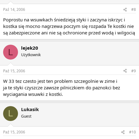
Paź 14, 2006
#8
Poprostu na wsuwkach śniedzieją styki i zaczyna iskrzyc i
kostka się mocno nagrzewa poczym się rozpada Te kostki nie
są zabezpieczone ani nie są ochronione przed wodą i wilgocią
lejek20
L
Użytkownik
Paź 15, 2006
#9
W 33 tez czesto jest ten problem szczegolnie w zime i
ja te styki czyszcze zawsze pilniczkiem do paznokci bez
wyciagania wsuwki z kostki.
Lukasik
L
Guest
Paź 15, 2006
#10