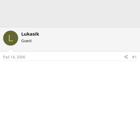
Lukasik
L
Guest
Paź 14, 2006
#1