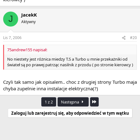
JacekK
J
Aktywny
Lis 7, 2006
#20
75andrew155 napisał:
No niestety jest różnica miedzy T.S a Turbo u mnie przekażniki od
świateł są po prawej patrząc nasilnik z przodu ( po stronie kierowcy )
Czyli tak samo jak opisalem.. choc z drugiej strony Turbo maja
chyba zupelnie inna instalacje elektryczna(?)
Ostatnia
1 z 2
Następna
Zaloguj lub zarejestruj się, aby odpowiedzieć w tym wątku