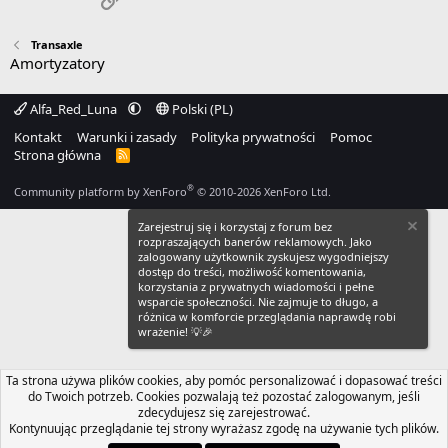
Transaxle
Amortyzatory
Alfa_Red_Luna
Polski (PL)
Kontakt
Warunki i zasady
Polityka prywatności
Pomoc
Strona główna
R
S
S
®
Community platform by XenForo
© 2010-2026 XenForo Ltd.
Zarejestruj się i korzystaj z forum bez
rozpraszających banerów reklamowych. Jako
zalogowany użytkownik zyskujesz wygodniejszy
dostęp do treści, możliwość komentowania,
korzystania z prywatnych wiadomości i pełne
wsparcie społeczności. Nie zajmuje to długo, a
różnica w komforcie przeglądania naprawdę robi
wrażenie! 💡🎉
Ta strona używa plików cookies, aby pomóc personalizować i dopasować treści
do Twoich potrzeb. Cookies pozwalają też pozostać zalogowanym, jeśli
zdecydujesz się zarejestrować.
Kontynuując przeglądanie tej strony wyrażasz zgodę na używanie tych plików.