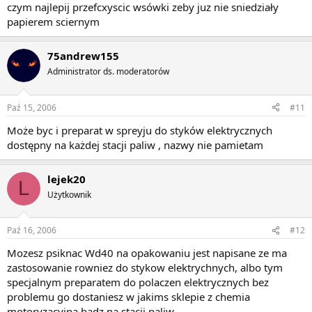
czym najlepij przefcxyscic wsówki zeby juz nie sniedziały
papierem sciernym
75andrew155
Administrator ds. moderatorów
Paź 15, 2006
#11
Może byc i preparat w spreyju do styków elektrycznych
dostępny na każdej stacji paliw , nazwy nie pamietam
lejek20
L
Użytkownik
Paź 16, 2006
#12
Mozesz psiknac Wd40 na opakowaniu jest napisane ze ma
zastosowanie rowniez do stykow elektrychnych, albo tym
specjalnym preparatem do polaczen elektrycznych bez
problemu go dostaniesz w jakims sklepie z chemia
motoryzacyjna badz na stacji paliw.