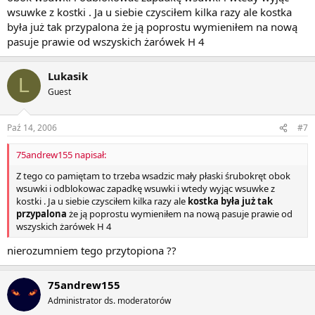
wsuwke z kostki . Ja u siebie czysciłem kilka razy ale kostka
była już tak przypalona że ją poprostu wymieniłem na nową
pasuje prawie od wszyskich żarówek H 4
Lukasik
L
Guest
Paź 14, 2006
#7
75andrew155 napisał:
Z tego co pamiętam to trzeba wsadzic mały płaski śrubokręt obok
wsuwki i odblokowac zapadkę wsuwki i wtedy wyjąc wsuwke z
kostki . Ja u siebie czysciłem kilka razy ale
kostka była już tak
przypalona
że ją poprostu wymieniłem na nową pasuje prawie od
wszyskich żarówek H 4
nierozumniem tego przytopiona ??
75andrew155
Administrator ds. moderatorów