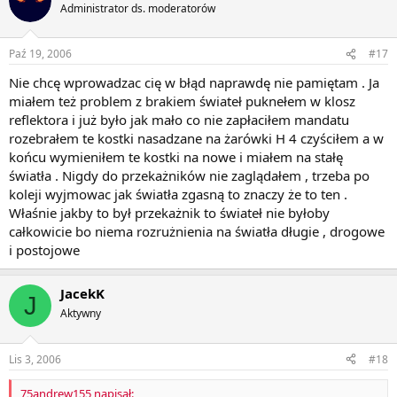
Administrator ds. moderatorów
Paź 19, 2006
#17
Nie chcę wprowadzac cię w błąd naprawdę nie pamiętam . Ja
miałem też problem z brakiem świateł puknełem w klosz
reflektora i już było jak mało co nie zapłaciłem mandatu
rozebrałem te kostki nasadzane na żarówki H 4 czyściłem a w
końcu wymieniłem te kostki na nowe i miałem na stałę
światła . Nigdy do przekażników nie zaglądałem , trzeba po
koleji wyjmowac jak światła zgasną to znaczy że to ten .
Właśnie jakby to był przekażnik to świateł nie byłoby
całkowicie bo niema rozrużnienia na światła długie , drogowe
i postojowe
JacekK
J
Aktywny
Lis 3, 2006
#18
75andrew155 napisał: