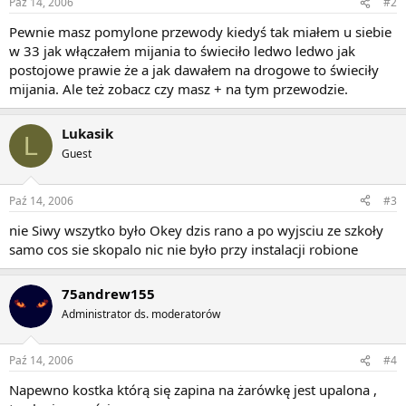
Paź 14, 2006
#2
Pewnie masz pomylone przewody kiedyś tak miałem u siebie
w 33 jak włączałem mijania to świeciło ledwo ledwo jak
postojowe prawie że a jak dawałem na drogowe to świeciły
mijania. Ale też zobacz czy masz + na tym przewodzie.
Lukasik
L
Guest
Paź 14, 2006
#3
nie Siwy wszytko było Okey dzis rano a po wyjsciu ze szkoły
samo cos sie skopalo nic nie było przy instalacji robione
75andrew155
Administrator ds. moderatorów
Paź 14, 2006
#4
Napewno kostka którą się zapina na żarówkę jest upalona ,