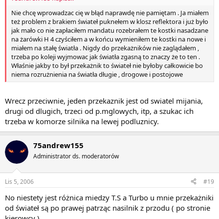
Nie chcę wprowadzac cię w błąd naprawdę nie pamiętam . Ja miałem
też problem z brakiem świateł puknełem w klosz reflektora i już było
jak mało co nie zapłaciłem mandatu rozebrałem te kostki nasadzane
na żarówki H 4 czyściłem a w końcu wymieniłem te kostki na nowe i
miałem na stałę światła . Nigdy do przekażników nie zaglądałem ,
trzeba po koleji wyjmowac jak światła zgasną to znaczy że to ten .
Właśnie jakby to był przekażnik to świateł nie byłoby całkowicie bo
niema rozrużnienia na światła długie , drogowe i postojowe
Wrecz przeciwnie, jeden przekaznik jest od swiatel mijania,
drugi od dlugich, trzeci od p.mglowych, itp, a szukac ich
trzeba w komorze silnika na lewej podluznicy.
75andrew155
Administrator ds. moderatorów
Lis 5, 2006
#19
No niestety jest różnica miedzy T.S a Turbo u mnie przekażniki
od świateł są po prawej patrząc nasilnik z przodu ( po stronie
kierowcy )