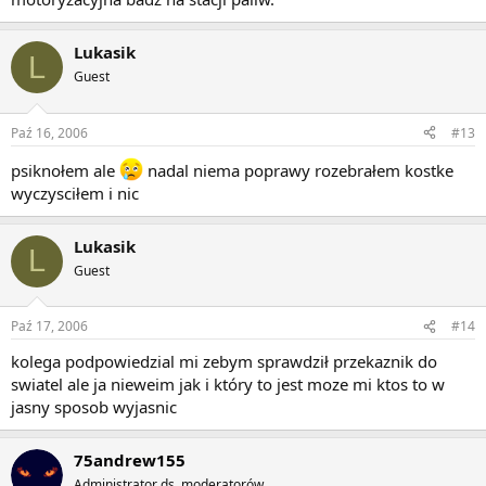
Lukasik
L
Guest
Paź 16, 2006
#13
psiknołem ale
nadal niema poprawy rozebrałem kostke
wyczysciłem i nic
Lukasik
L
Guest
Paź 17, 2006
#14
kolega podpowiedzial mi zebym sprawdził przekaznik do
swiatel ale ja nieweim jak i który to jest moze mi ktos to w
jasny sposob wyjasnic
75andrew155
Administrator ds. moderatorów