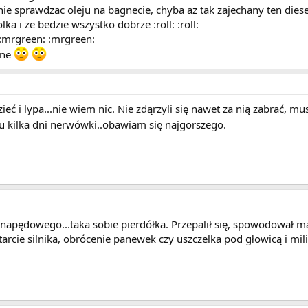
e sprawdzac oleju na bagnecie, chyba az tak zajechany ten diese
lka i ze bedzie wszystko dobrze :roll: :roll:
 :mrgreen: :mrgreen:
zne
eć i lypa...nie wiem nic. Nie zdąrzyli się nawet za nią zabrać, m
 kilka dni nerwówki..obawiam się najgorszego.
pędowego...taka sobie pierdółka. Przepalił się, spowodował ma
tarcie silnika, obrócenie panewek czy uszczelka pod głowicą i mi