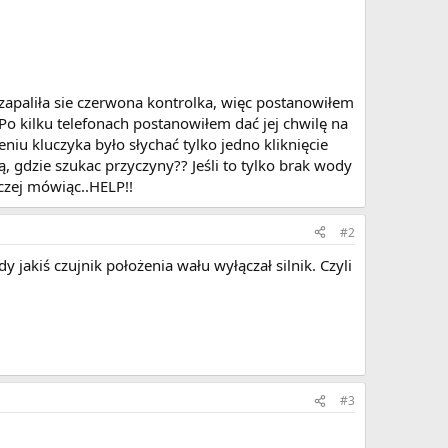
zapaliła sie czerwona kontrolka, więc postanowiłem
. Po kilku telefonach postanowiłem dać jej chwilę na
niu kluczyka było słychać tylko jedno kliknięcie
, gdzie szukac przyczyny?? Jeśli to tylko brak wody
aczej mówiąc..HELP!!
#2
y jakiś czujnik położenia wału wyłączał silnik. Czyli
#3