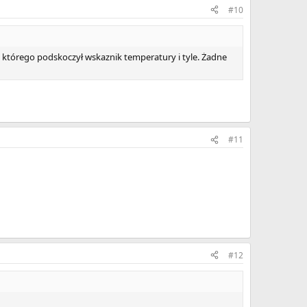
#10
 którego podskoczył wskaznik temperatury i tyle. Żadne
#11
#12