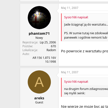
Maj 11, 2007
Sysio166 napisał:
Jade ściągnąć ją do warsztatu...
PS. W sumie tutaj nie zdołowal
phantom71
panewek i ogólnie remont lub w
Nowy
Rejestracja
Lip 25, 2006
Postów
670
Lokalizacja
Radom
Po powrocie z warsztatu pr
Auto
AR 156 1.8TS 16V
10.1998
Maj 11, 2007
A
Sysio166 napisał:
na drugim forum zdiagnozowano
się mylili :wink:
areks
Guest
Nie wierze ze moze byc az ta