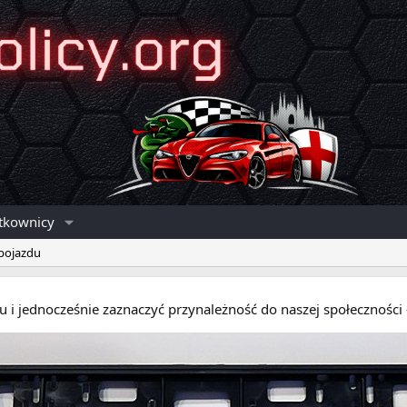
tkownicy
 pojazdu
eru i jednocześnie zaznaczyć przynależność do naszej społecznośc