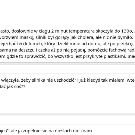
asto, dosłownie w ciągu 2 minut temperatura skoczyła do 130o, 
tworzyłem maskę, silnik był gorący jak cholera, ale nic nie dymiło
echać ten kilometr, który dzielił mnie od domu, ale po przękręce
m sama na deszczu i czeka aż po nią pojadę, pomóżcie fachową radą
em gdzie to sprawdzić, bo wszystko jest przykryte plastikami. In
włączyła, żeby silnika nie uszkodzić?? Już kiedyś tak miałem, wted
ać jak coś??
e Ci ale ja zupelnie sie na dieslach nie znam...