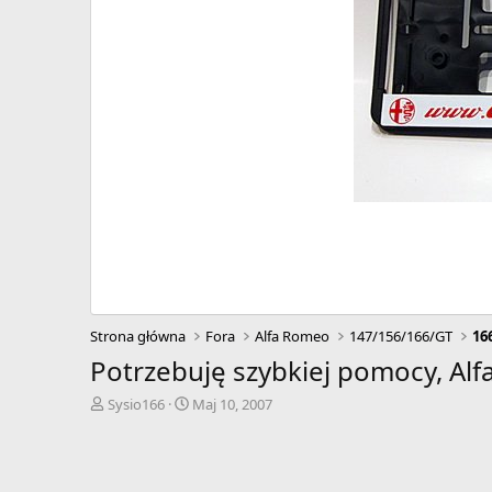
Strona główna
Fora
Alfa Romeo
147/156/166/GT
16
Potrzebuję szybkiej pomocy, Alf
A
D
Sysio166
Maj 10, 2007
u
a
t
t
o
a
r
r