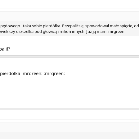
owego...taka sobie pierdółka. Przepalił się, spowodował małe spięcie, od
newek czy uszczelka pod głowicą i milion innych. Już ją mam :mrgreen:
alił?
 pierdolka :mrgreen: :mrgreen: