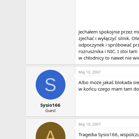
Jechałem spokojnie przez mi
zjechać i wyłączyć silnik. O
odpoczynek i spróbować przej
rozrusznika i NIC. I stoi ta
w chłodnicy to nawet nie wi
Maj 10, 2007
S
Albo może jakaś blokada sie 
w końcu czego mam tam dol
Sysio166
Guest
Maj 10, 2007
A
Tragedia Sysio166, wspolczuj