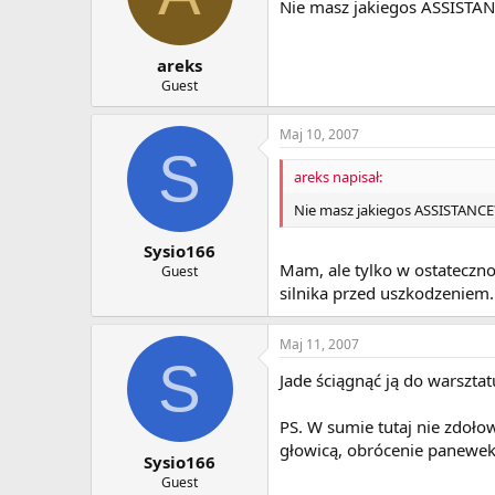
Nie masz jakiegos ASSISTA
areks
Guest
Maj 10, 2007
S
areks napisał:
Nie masz jakiegos ASSISTANCE
Sysio166
Mam, ale tylko w ostatecznoś
Guest
silnika przed uszkodzeniem.
Maj 11, 2007
S
Jade ściągnąć ją do warsztatu
PS. W sumie tutaj nie zdoło
głowicą, obrócenie panewek 
Sysio166
Guest