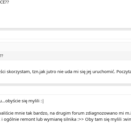
NCE??
??
ci skorzystam, tzn.jak jutro nie uda mi się jej uruchomić. Poczyta
...obyście się mylili :|
waliście mnie tak bardzo, na drugim forum zdiagnozowano mi m.in.
i ogólnie remont lub wymianę silnika :>> Oby tam się mylili :win