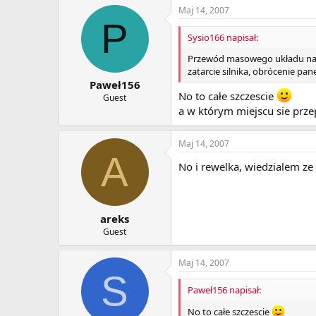
Maj 14, 2007
P
Sysio166 napisał:
Przewód masowego układu napęd
zatarcie silnika, obrócenie pa
Paweł156
No to całe szczescie
Guest
a w którym miejscu sie przep
Maj 14, 2007
A
No i rewelka, wiedzialem ze
areks
Guest
Maj 14, 2007
S
Paweł156 napisał:
No to całe szczescie