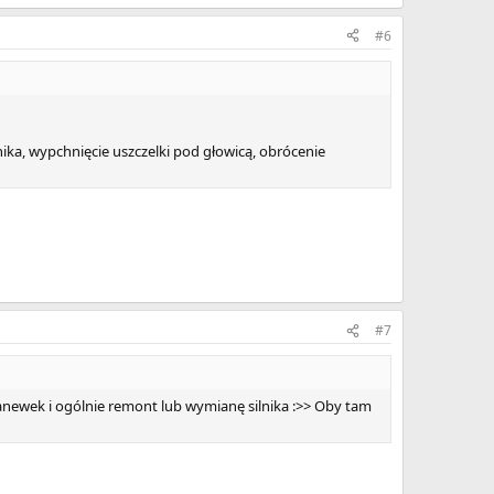
#6
nika, wypchnięcie uszczelki pod głowicą, obrócenie
#7
panewek i ogólnie remont lub wymianę silnika :>> Oby tam