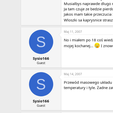
Musialbys naprawde dlugo ni
Ja tam czuje ze bedzie pierdo
Jakos mam takie przeczucia
Wloszki sa kaprysnice stras
Maj 11, 2007
S
No i miałem po 18 coś wiedzi
mojej kochanej...
I znowu
Sysio166
Guest
Maj 14, 2007
S
Przewód masowego układu na
temperatury i tyle. Żadne za
Sysio166
Guest