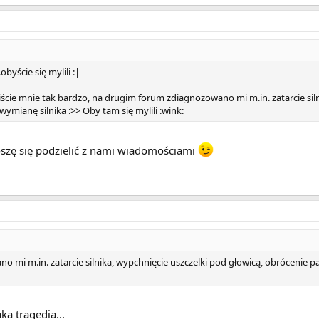
obyście się mylili :|
iście mnie tak bardzo, na drugim forum zdiagnozowano mi m.in. zatarcie sil
ymianę silnika :>> Oby tam się mylili :wink:
oszę się podzielić z nami wiadomościami
 mi m.in. zatarcie silnika, wypchnięcie uszczelki pod głowicą, obrócenie 
ka tragedia...