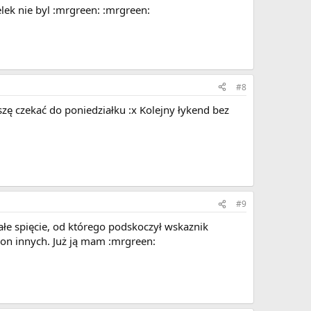
lek nie byl :mrgreen: :mrgreen:
#8
uszę czekać do poniedziałku :x Kolejny łykend bez
#9
łe spięcie, od którego podskoczył wskaznik
lion innych. Już ją mam :mrgreen: