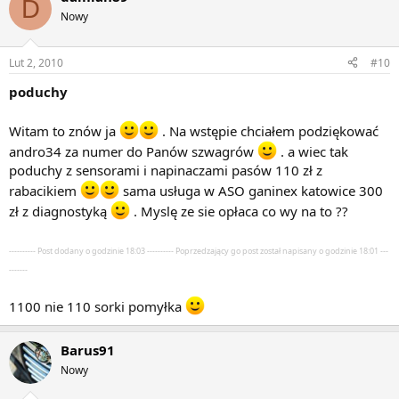
D
Nowy
Lut 2, 2010
#10
poduchy
Witam to znów ja
. Na wstępie chciałem podziękować
andro34 za numer do Panów szwagrów
. a wiec tak
poduchy z sensorami i napinaczami pasów 110 zł z
rabacikiem
sama usługa w ASO ganinex katowice 300
zł z diagnostyką
. Myslę ze sie opłaca co wy na to ??
---------- Post dodany o godzinie 18:03 ---------- Poprzedzający go post został napisany o godzinie 18:01 ---
-------
1100 nie 110 sorki pomyłka
Barus91
Nowy