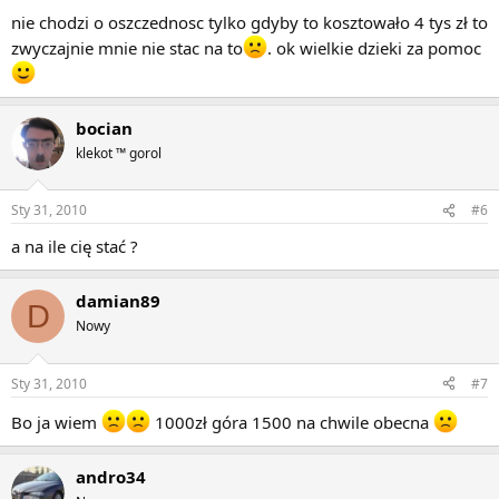
nie chodzi o oszczednosc tylko gdyby to kosztowało 4 tys zł to
zwyczajnie mnie nie stac na to
. ok wielkie dzieki za pomoc
bocian
klekot ™ gorol
Sty 31, 2010
#6
a na ile cię stać ?
damian89
D
Nowy
Sty 31, 2010
#7
Bo ja wiem
1000zł góra 1500 na chwile obecna
andro34