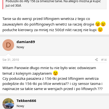
Poduszki do Alfy 156 za śmiesznie tanie. Na allegro można je kupić
już od 30zł.
Tanie sa do wersji przed liftingiem wnetrza z tego co
zauwazyłem do poliftingowych wnetrz sa raczej drogie
poduche kierowcy za mniej niz 500zł nikt raczej nie kupi
damian89
D
Nowy
Sie 31, 2010
#14
Witam Panowie długo mnie tu nie było wiec odswiezam
temat z kolejnym zapytaniem
Czy poduszka pasażera z 156-tki przed liftingiem wnetrza
podejdzie do 156-tki po lifcie wnetrza?? i czy sensor tasma i
napinacze sa takie same w wersjach przed i po liftowych ???
Tekken666
Nowy