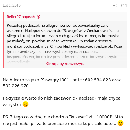
Lut 2, 2010
#11
Belfer27 napisał:
Poszukaj poduszek na allegro i sensor odpowiedzialny za ich
włączenie. Najlepiej zadzwoń do "Szwagrów" z Ciechanowa (są na
Allegro i tutaj na forum też do nich gdzieś był numer, tylko musisz
poszukać), oni powinni mieć to wszystko. Po zmianie sensora i
montażu poduszek musi Ci ktoś błędy wykasować i będzie ok. Poza
tym sprawdź czy nie masz wystrzelony napinacz pasa
bezpieczeństwa, bo on też przy uderzeniu czoło-bocznym często
wystrzeliwuje.
Kliknij, aby rozszerzyć...
Natomiast pytania o opłacalność jakoś nie rozumiem. Skoro chcesz
zaoszczędzić kilkaset złotych i mieć świadomość, że przy
Na Allegro są jako "Szwagry100" - nr tel: 602 584 823 oraz
ewentualnym wypadku Ci poduszki nie zadziałają, to nie ma sprawy.
502 226 970
Faktycznie warto do nich zadzwonić / napisać - mają chyba
wszystko
PS. Z tego co widzę, nie chodzi o "kilkaset" zł... 10000PLN to
nie jest mało ;p - za te pieniądze można kupić całe auto...