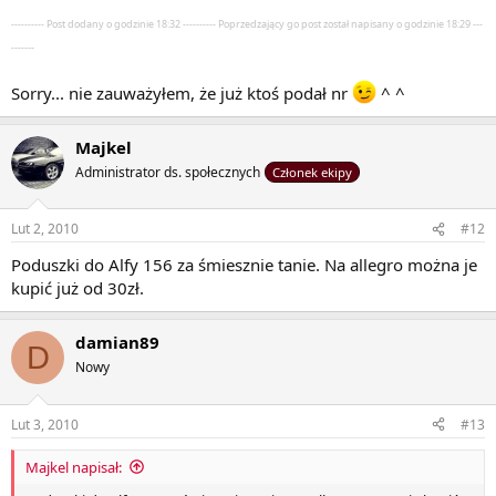
---------- Post dodany o godzinie 18:32 ---------- Poprzedzający go post został napisany o godzinie 18:29 ---
-------
Sorry... nie zauważyłem, że już ktoś podał nr
^ ^
Majkel
Administrator ds. społecznych
Członek ekipy
Lut 2, 2010
#12
Poduszki do Alfy 156 za śmiesznie tanie. Na allegro można je
kupić już od 30zł.
damian89
D
Nowy
Lut 3, 2010
#13
Majkel napisał: