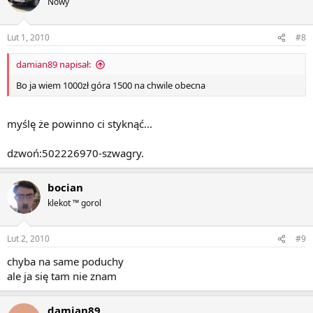
Nowy
Lut 1, 2010
#8
damian89 napisał:
Bo ja wiem 1000zł góra 1500 na chwile obecna
myślę że powinno ci styknąć...
dzwoń:502226970-szwagry.
bocian
klekot ™ gorol
Lut 2, 2010
#9
chyba na same poduchy
ale ja się tam nie znam
damian89