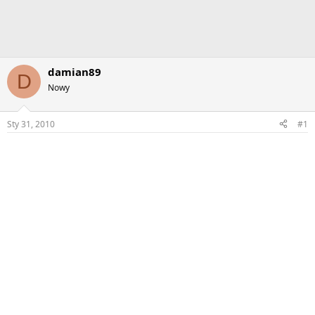
damian89
D
Nowy
Sty 31, 2010
#1