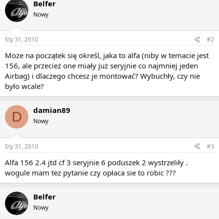
Belfer
Nowy
Sty 31, 2010
#2
Może na początek się określ, jaka to alfa (niby w temacie jest
156, ale przecież one miały już seryjnie co najmniej jeden
Airbag) i dlaczego chcesz je montować? Wybuchły, czy nie
było wcale?
damian89
D
Nowy
Sty 31, 2010
#3
Alfa 156 2.4 jtd cf 3 seryjnie 6 poduszek 2 wystrzeliły .
wogule mam tez pytanie czy opłaca sie to robic ???
Belfer
Nowy