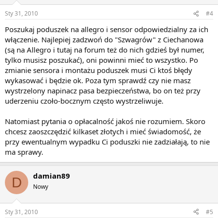
Sty 31, 2010
#4
Poszukaj poduszek na allegro i sensor odpowiedzialny za ich
włączenie. Najlepiej zadzwoń do "Szwagrów" z Ciechanowa
(są na Allegro i tutaj na forum też do nich gdzieś był numer,
tylko musisz poszukać), oni powinni mieć to wszystko. Po
zmianie sensora i montażu poduszek musi Ci ktoś błędy
wykasować i będzie ok. Poza tym sprawdź czy nie masz
wystrzelony napinacz pasa bezpieczeństwa, bo on też przy
uderzeniu czoło-bocznym często wystrzeliwuje.
Natomiast pytania o opłacalność jakoś nie rozumiem. Skoro
chcesz zaoszczędzić kilkaset złotych i mieć świadomość, że
przy ewentualnym wypadku Ci poduszki nie zadziałają, to nie
ma sprawy.
damian89
D
Nowy
Sty 31, 2010
#5