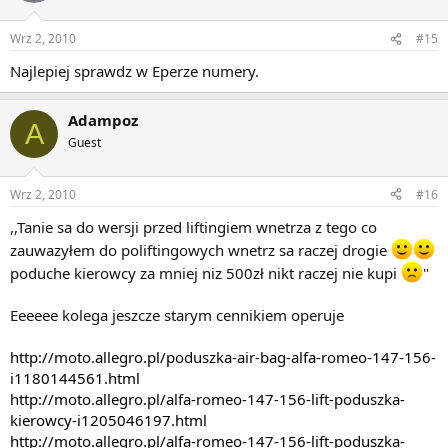
Wrz 2, 2010
#15
Najlepiej sprawdz w Eperze numery.
Adampoz
A
Guest
Wrz 2, 2010
#16
,,Tanie sa do wersji przed liftingiem wnetrza z tego co
zauwazyłem do poliftingowych wnetrz sa raczej drogie
poduche kierowcy za mniej niz 500zł nikt raczej nie kupi
"
Eeeeee kolega jeszcze starym cennikiem operuje
http://moto.allegro.pl/poduszka-air-bag-alfa-romeo-147-156-
i1180144561.html
http://moto.allegro.pl/alfa-romeo-147-156-lift-poduszka-
kierowcy-i1205046197.html
http://moto.allegro.pl/alfa-romeo-147-156-lift-poduszka-