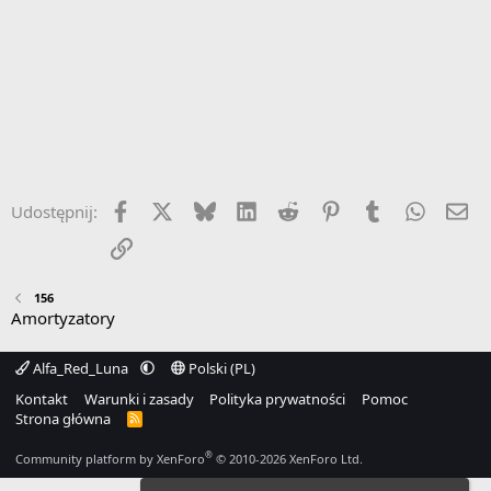
Facebook
X
Bluesky
LinkedIn
Reddit
Pinterest
Tumblr
WhatsA
Em
Udostępnij:
Link
156
Amortyzatory
Alfa_Red_Luna
Polski (PL)
Kontakt
Warunki i zasady
Polityka prywatności
Pomoc
Strona główna
R
S
S
®
Community platform by XenForo
© 2010-2026 XenForo Ltd.