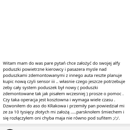
Witam mam do was pare pytań chce założyć do swojej alfy
poduszki powietrzne kierowcy i pasazera mysle nad
poduszkami zdemontowanymi z innego auta reszte planuje
kupic nową czyli sensor iii .. własnie czego jeszcze potrzebuje
zeby cały system poduszek był nowy ( poduszki
zdemontowane tak jak pisałem wczesniej ) prosze o pomoc .
Czy taka operacja jest kosztowna i wymaga wiele czasu .
Dzwoniłem do aso do KRakowa i przemiły pan powiedział mi
ze za 10 tysięcy złotych mi założą .....parsknołem śmiechem i
się rozłączyłem oni chyba maja nie równo pod sufitem ;/;/.