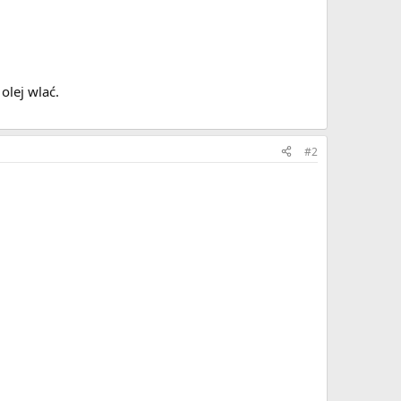
olej wlać.
#2