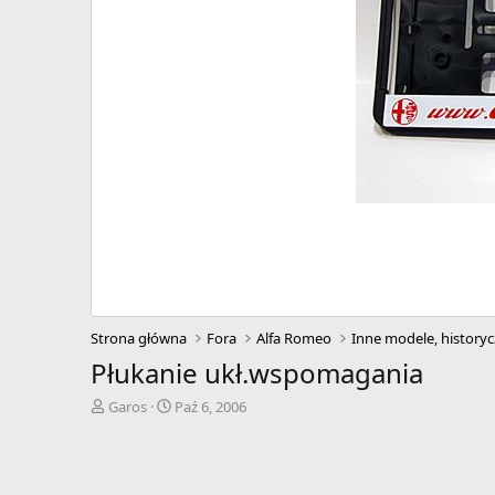
Strona główna
Fora
Alfa Romeo
Inne modele, historyc
Płukanie ukł.wspomagania
A
D
Garos
Paź 6, 2006
u
a
t
t
o
a
r
r