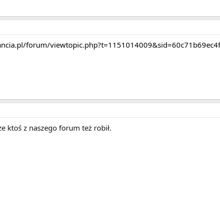
-lancia.pl/forum/viewtopic.php?t=1151014009&sid=60c71b69e
 ktoś z naszego forum też robił.