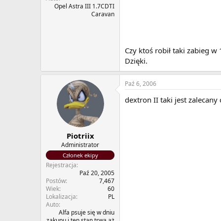
Opel Astra III 1.7CDTI
Caravan
Czy ktoś robił taki zabieg w
Dzięki.
Paź 6, 2006
dextron II taki jest zalecan
Piotriix
Administrator
Członek ekipy
Rejestracja
Paź 20, 2005
Postów
7,467
Wiek
60
Lokalizacja
PL
Auto
Alfa psuje się w dniu
zakupu i ten stan trwa aż