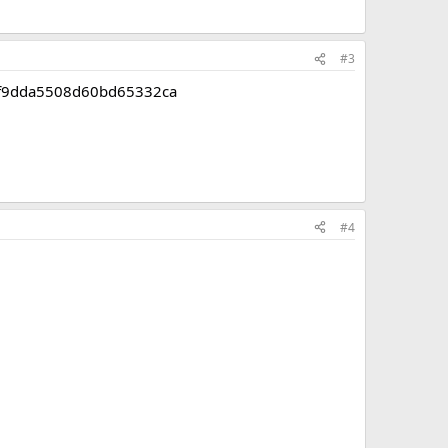
#3
c4f9dda5508d60bd65332ca
#4