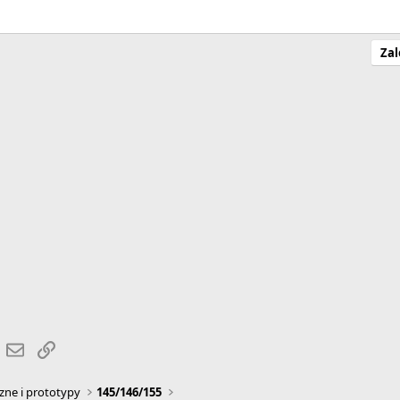
Zal
r
hatsApp
Email
Link
zne i prototypy
145/146/155