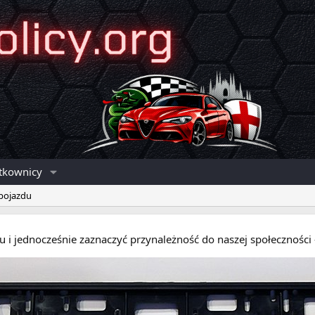
tkownicy
 pojazdu
eru i jednocześnie zaznaczyć przynależność do naszej społecznośc