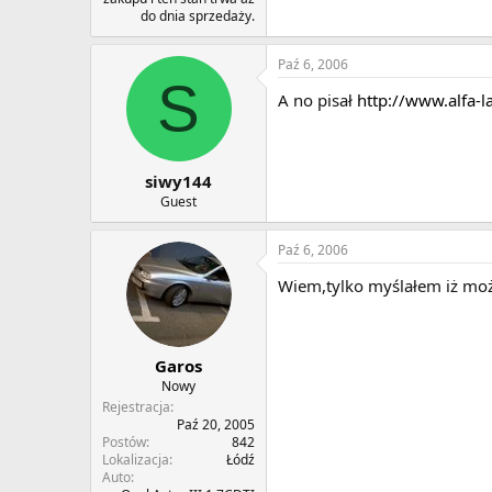
do dnia sprzedaży.
Paź 6, 2006
S
A no pisał
http://www.alfa
siwy144
Guest
Paź 6, 2006
Wiem,tylko myślałem iż może
Garos
Nowy
Rejestracja
Paź 20, 2005
Postów
842
Lokalizacja
Łódź
Auto