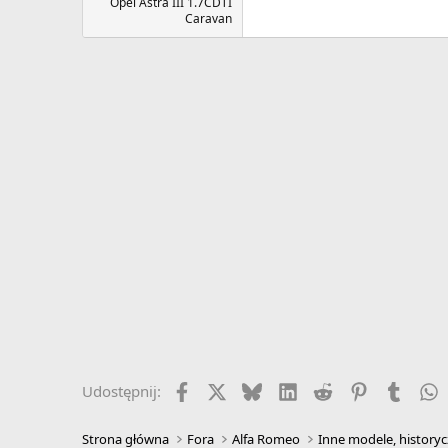
Opel Astra III 1.7CDTI
Caravan
Facebook
X
Bluesky
LinkedIn
Reddit
Pinterest
Tumbl
W
Udostępnij:
Strona główna
Fora
Alfa Romeo
Inne modele, historyc