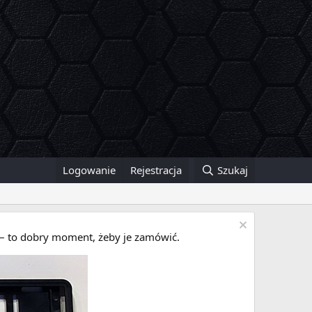
Logowanie
Rejestracja
Szukaj
i – to dobry moment, żeby je zamówić.