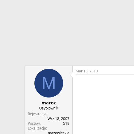
w
o
ą
z
t
p
k
o
u
c
z
ę
c
i
a
Mar 18, 2010
M
maroz
Użytkownik
Rejestracja
Wrz 18, 2007
Postów
519
Lokalizacja
mazowieckie