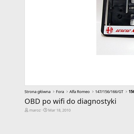
Strona główna
Fora
Alfa Romeo
147/156/166/GT
15
OBD po wifi do diagnostyki
A
D
maroz
Mar 18, 2010
u
a
t
t
o
a
r
r