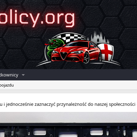
tkownicy
 pojazdu
eru i jednocześnie zaznaczyć przynależność do naszej społecznośc