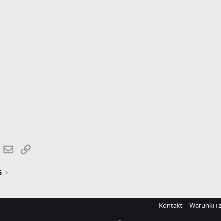
r
hatsApp
Email
Link
6
Kontakt
Warunki i 