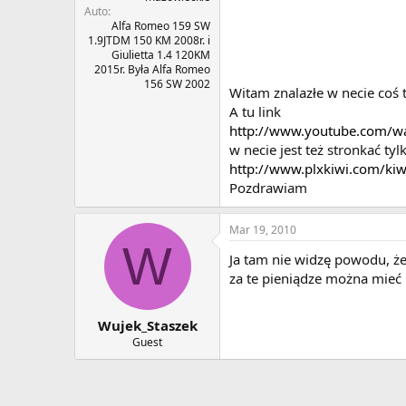
Auto
Alfa Romeo 159 SW
1.9JTDM 150 KM 2008r. i
Giulietta 1.4 120KM
2015r. Była Alfa Romeo
156 SW 2002
Witam znalazłe w necie coś t
A tu link
http://www.youtube.com/wa
w necie jest też stronkać tyl
http://www.plxkiwi.com/kiwi
Pozdrawiam
Mar 19, 2010
W
Ja tam nie widzę powodu, żeb
za te pieniądze można mieć 
Wujek_Staszek
Guest