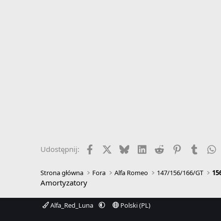
Facebook
X
Bluesky
LinkedIn
Reddit
Pinterest
Tumbl
W
Udostępnij:
Strona główna
Fora
Alfa Romeo
147/156/166/GT
15
Amortyzatory
Alfa_Red_Luna
Polski (PL)