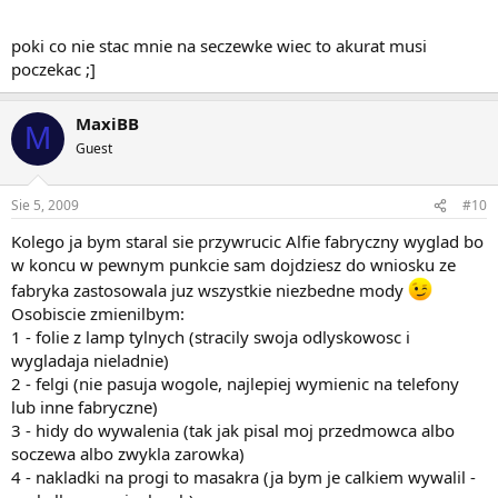
poki co nie stac mnie na seczewke wiec to akurat musi
poczekac ;]
MaxiBB
M
Guest
Sie 5, 2009
#10
Kolego ja bym staral sie przywrucic Alfie fabryczny wyglad bo
w koncu w pewnym punkcie sam dojdziesz do wniosku ze
fabryka zastosowala juz wszystkie niezbedne mody
Osobiscie zmienilbym:
1 - folie z lamp tylnych (stracily swoja odlyskowosc i
wygladaja nieladnie)
2 - felgi (nie pasuja wogole, najlepiej wymienic na telefony
lub inne fabryczne)
3 - hidy do wywalenia (tak jak pisal moj przedmowca albo
soczewa albo zwykla zarowka)
4 - nakladki na progi to masakra (ja bym je calkiem wywalil -