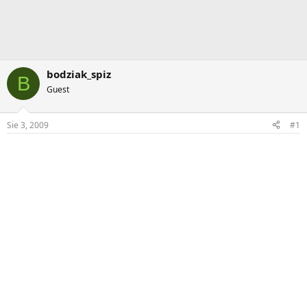
bodziak_spiz
B
Guest
Sie 3, 2009
#1