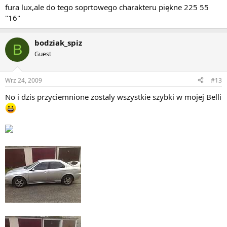
fura lux,ale do tego soprtowego charakteru piękne 225 55
"16"
bodziak_spiz
B
Guest
Wrz 24, 2009
#13
No i dzis przyciemnione zostaly wszystkie szybki w mojej Belli