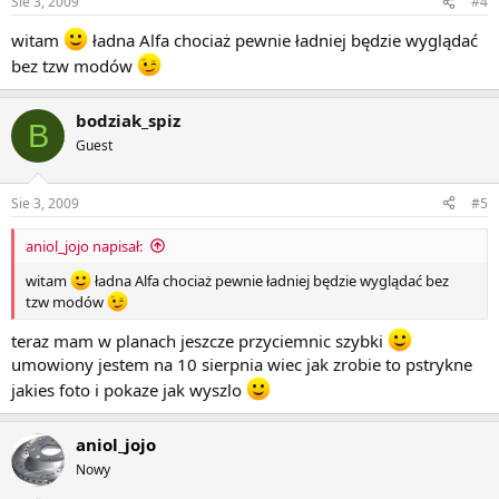
Sie 3, 2009
#4
witam
ładna Alfa chociaż pewnie ładniej będzie wyglądać
bez tzw modów
bodziak_spiz
B
Guest
Sie 3, 2009
#5
aniol_jojo napisał:
witam
ładna Alfa chociaż pewnie ładniej będzie wyglądać bez
tzw modów
teraz mam w planach jeszcze przyciemnic szybki
umowiony jestem na 10 sierpnia wiec jak zrobie to pstrykne
jakies foto i pokaze jak wyszlo
aniol_jojo
Nowy