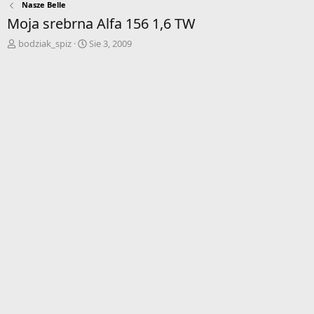
Nasze Belle
Moja srebrna Alfa 156 1,6 TW
A
D
bodziak_spiz
Sie 3, 2009
u
a
t
t
o
a
r
r
w
o
ą
z
t
p
k
o
u
c
z
ę
c
i
a