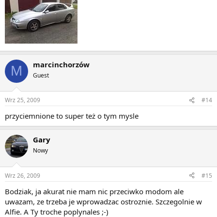
marcinchorzów
M
Guest
Wrz 25, 2009
#14
przyciemnione to super też o tym mysle
Gary
Nowy
Wrz 26, 2009
#15
Bodziak, ja akurat nie mam nic przeciwko modom ale
uwazam, ze trzeba je wprowadzac ostroznie. Szczegolnie w
Alfie. A Ty troche poplynales ;-)