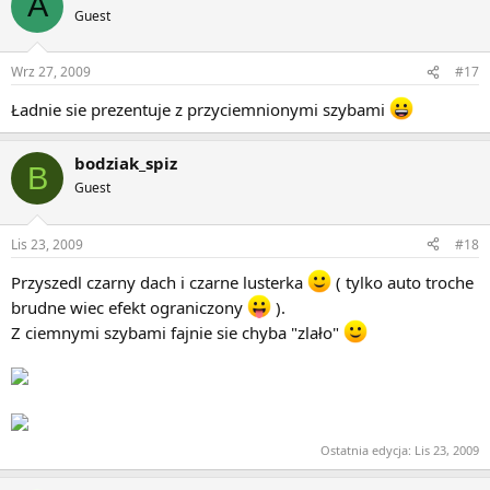
A
Guest
Wrz 27, 2009
#17
Ładnie sie prezentuje z przyciemnionymi szybami
bodziak_spiz
B
Guest
Lis 23, 2009
#18
Przyszedl czarny dach i czarne lusterka
( tylko auto troche
brudne wiec efekt ograniczony
).
Z ciemnymi szybami fajnie sie chyba "zlało"
Ostatnia edycja:
Lis 23, 2009