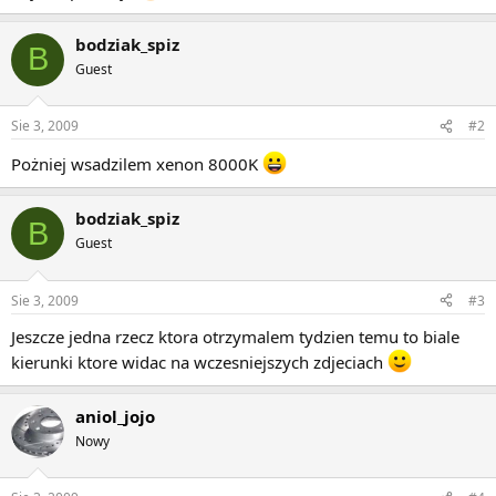
bodziak_spiz
B
Guest
Sie 3, 2009
#2
Pożniej wsadzilem xenon 8000K
bodziak_spiz
B
Guest
Sie 3, 2009
#3
Jeszcze jedna rzecz ktora otrzymalem tydzien temu to biale
kierunki ktore widac na wczesniejszych zdjeciach
aniol_jojo
Nowy