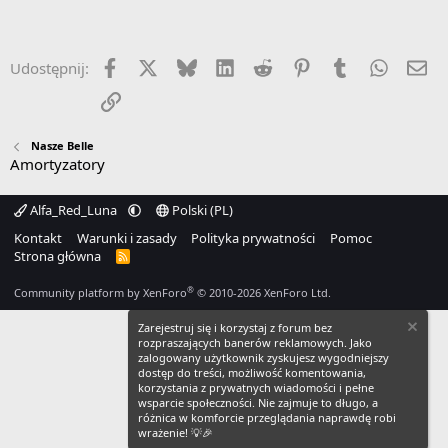
Facebook
X
Bluesky
LinkedIn
Reddit
Pinterest
Tumblr
WhatsA
Em
Udostępnij:
Link
Nasze Belle
Amortyzatory
Alfa_Red_Luna
Polski (PL)
Kontakt
Warunki i zasady
Polityka prywatności
Pomoc
Strona główna
R
S
S
®
Community platform by XenForo
© 2010-2026 XenForo Ltd.
Zarejestruj się i korzystaj z forum bez
rozpraszających banerów reklamowych. Jako
zalogowany użytkownik zyskujesz wygodniejszy
dostęp do treści, możliwość komentowania,
korzystania z prywatnych wiadomości i pełne
wsparcie społeczności. Nie zajmuje to długo, a
różnica w komforcie przeglądania naprawdę robi
wrażenie! 💡🎉