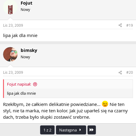
Fojut
Nowy
Lis 23, 2009
#19
lipa jak dla mnie
bimsky
Nowy
Lis 23, 2009
#20
Fojut napisał:
lipa jak dla mnie
Rzekłbym, że całkiem delikatnie powiedziane...
Nie ten
styl, nie ta marka, nie ten kolor. Jak już uparłeś się na czarny
dach, trzeba było słupki zostawić srebrne.
Ostatnia
1 z 2
Następna