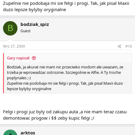
Zupelnie nie podobaja mi sie felgi i progi. Tak, jak pisal Maxii
duzo lepsze bylyby oryginalne
bodziak_spiz
B
Guest
Wrz 27, 2009
#16
Gary napisał:
Bodziak, ja akurat nie mam nic przeciwko modom ale uwazam, ze
trzeba je wprowadzac ostroznie. Szczegolnie w Alfie. A Ty troche
poplynales ;-)
Zupelnie nie podobaja mi sie felgi i progi. Tak, jak pisal Maxii duzo
lepsze bylyby oryginalne
Felgi i progi juz byly od zakupu auta ,a nie mam teraz czasu
demontowac progow i $$ zeby kupic felgi ;/
arktos