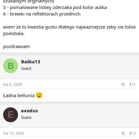
szukalbym orginalnych)
5 - pomalowane listwy zderzaka pod kolor autka
6 - brewki na reflektorach przednich
wiem ze to kwestia gustu dlatego najwazniejsze zeby sie tobie
podobala.
pozdrawiam
Baśka13
B
Guest
Sie 6, 2009
#11
Ładna bellunia
exodus
E
Guest
Sie 13, 2009
#12