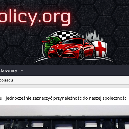
tkownicy
 pojazdu
eru i jednocześnie zaznaczyć przynależność do naszej społecznośc