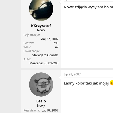
Nowe zdjęcia wysyłam bo on 
KKrzysztof
Nowy
Rejestracja
Maj 22, 2007
Postów
290
Wiek
47
Lokalizacja
Starogard Gdański
Auto
Mercedes CLK W208
Lip 28, 2007
Ładny kolor taki jak mojej
Lesio
Nowy
Rejestracja
Lut 10, 2007