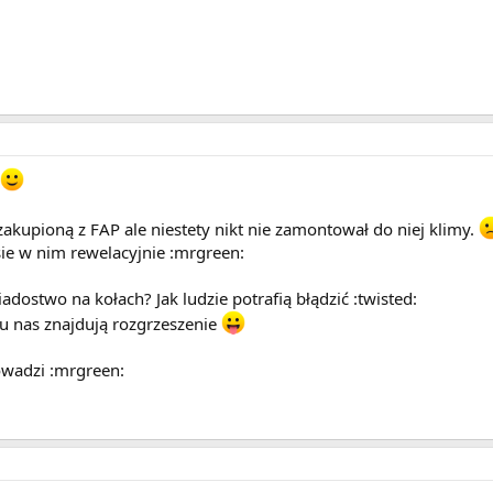
kupioną z FAP ale niestety nikt nie zamontował do niej klimy.
ie w nim rewelacyjnie :mrgreen:
iadostwo na kołach? Jak ludzie potrafią błądzić :twisted:
u nas znajdują rozgrzeszenie
owadzi :mrgreen: