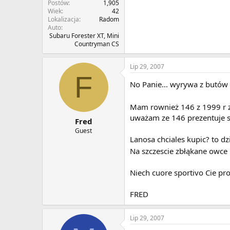
Postów
1,905
Wiek
42
Lokalizacja
Radom
Auto
Subaru Forester XT, Mini
Countryman CS
Lip 29, 2007
F
No Panie... wyrywa z butów
Mam rownież 146 z 1999 r za
uważam ze 146 prezentuje s
Fred
Guest
Lanosa chciales kupic? to dz
Na szczescie zbłąkane owce 
Niech cuore sportivo Cie pr
FRED
Lip 29, 2007