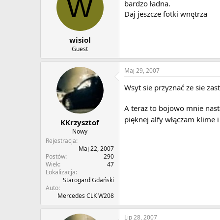
W
bardzo ładna.
Daj jeszcze fotki wnętrza
wisiol
Guest
Maj 29, 2007
Wsyt sie przyznać ze sie z
A teraz to bojowo mnie nast
pięknej alfy włączam klime 
KKrzysztof
Nowy
Rejestracja
Maj 22, 2007
Postów
290
Wiek
47
Lokalizacja
Starogard Gdański
Auto
Mercedes CLK W208
Lip 28, 2007