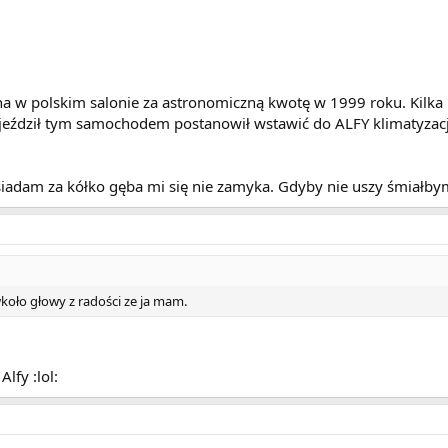
a w polskim salonie za astronomiczną kwotę w 1999 roku. Kilka l
y jeździł tym samochodem postanowił wstawić do ALFY klimatyzac
iadam za kółko gęba mi się nie zamyka. Gdyby nie uszy śmiałbym
koło głowy z radości ze ja mam.
lfy :lol: