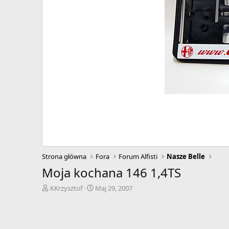
Strona główna
Fora
Forum Alfisti
Nasze Belle
Moja kochana 146 1,4TS
A
D
KKrzysztof
Maj 29, 2007
u
a
t
t
o
a
r
r