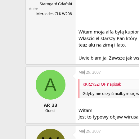
Starogard Gdański
Auto
Mercedes CLK W208
Witam moja alfa byłą kupion
Własciciel starszy Pan któr
teaz alu na zimę i lato.
Uwielbiam ja. Zawsze jak ws
Maj 29, 2007
A
KKRZYSZTOF napisał:
Gdyby nie uszy śmiałbym się w
AR_33
Witam
Guest
Jest to typowy objaw wirusa A
Maj 29, 2007