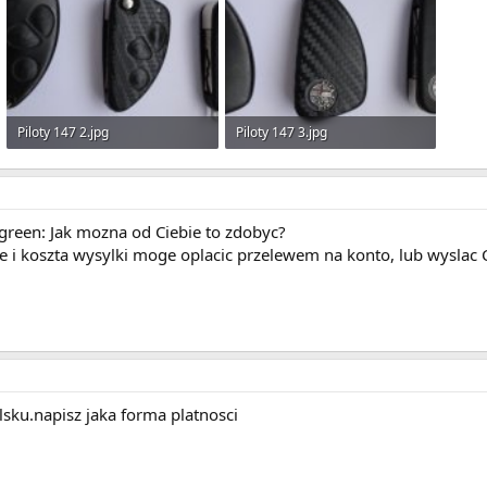
Piloty 147 2.jpg
Piloty 147 3.jpg
185.1 KB · Wyświetleń: 7
209.4 KB · Wyświetleń: 10
rgreen: Jak mozna od Ciebie to zdobyc?
e i koszta wysylki moge oplacic przelewem na konto, lub wyslac 
olsku.napisz jaka forma platnosci