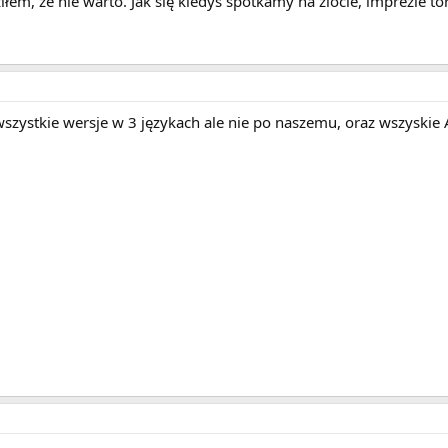
iłem, że nie warto. Jak się kiedyś spotkamy na zlocie, imprezie tor
szystkie wersje w 3 językach ale nie po naszemu, oraz wszyskie