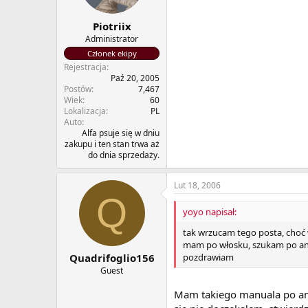
Piotriix
Administrator
Członek ekipy
Rejestracja
Paź 20, 2005
Postów
7,467
Wiek
60
Lokalizacja
PL
Auto
Alfa psuje się w dniu
zakupu i ten stan trwa aż
do dnia sprzedaży.
Lut 18, 2006
Q
yoyo napisał:
tak wrzucam tego posta, choć
mam po włosku, szukam po angi
pozdrawiam
Quadrifoglio156
Guest
Mam takiego manuala po angi