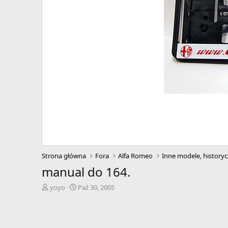
Strona główna
Fora
Alfa Romeo
Inne modele, historyc
manual do 164.
A
D
yoyo
Paź 30, 2005
u
a
t
t
o
a
r
r