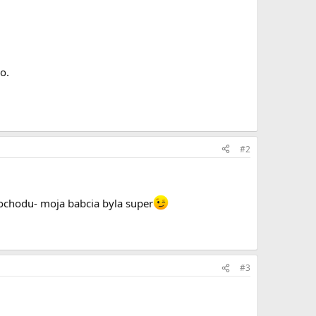
o.
#2
mochodu- moja babcia byla super
#3