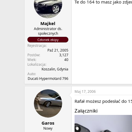
Te do 164 to masz jako zdjec
Majkel
Administrator ds.
społecznych
Członek ekipy
Rejestracja
Paź 21, 2005
Postów
3,127
Wiek
40
Lokalizacja
Koszalin, Gdynia
Auto
Ducati Hypermotard 796
Maj 17, 2006
Rafał możesz podesłać do 1
Załączniki
Garos
Nowy