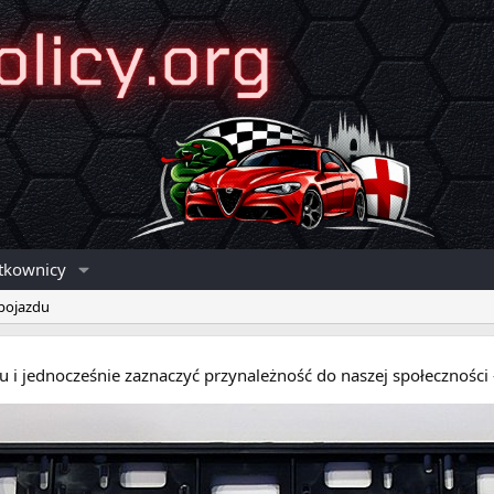
tkownicy
 pojazdu
eru i jednocześnie zaznaczyć przynależność do naszej społecznośc