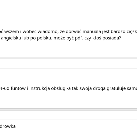
oć wszem i wobec wiadomo, że dorwać manuala jest bardzo ciężk
ngielsku lub po polsku. może być pdf. czy ktoś posiada?
4-60 funtow i instrukcja obslugi-a tak swoja droga gratuluje sa
zdrowka