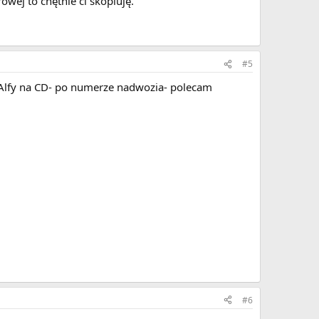
owej to chętnie ci skopiuję.
#5
 Alfy na CD- po numerze nadwozia- polecam
#6