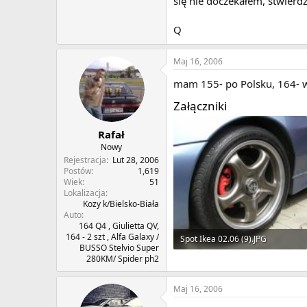
się nie doczekałem, stwierdz
Q
Maj 16, 2006
mam 155- po Polsku, 164- w
Załączniki
Rafał
Nowy
Rejestracja
Lut 28, 2006
Postów
1,619
Wiek
51
Lokalizacja
Kozy k/Bielsko-Biała
Auto
164 Q4 , Giulietta QV,
164 - 2 szt , Alfa Galaxy /
Spot Ikea 02.06 (9).JPG
BUSSO Stelvio Super
280KM/ Spider ph2
142.5 KB · Wyświetleń: 317
Maj 16, 2006