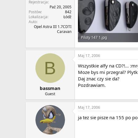
Rejestracja
Paź 20, 2005
Postów
842
Lokalizacja
Łódź
Auto
Opel Astra III 1.7CDTI
Caravan
Piloty 147 1.jpg
74.2 KB · Wyświetleń: 7
Maj 17, 2006
B
Wszystkie alfy na CD?!... :m
Moze bys mi przegral? Plytk
Daj znac czy sie da?
Pozdrawiam.
bassman
Guest
Maj 17, 2006
ja tez sie pisze na 155 po p