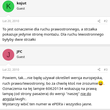
kojut
K
Guest
Lut 20, 2010
#2
To jest oznaczenie dla ruchu prawostronnego, a strzałka
pokazuje jedynie stronę montażu. Dla ruchu lewostronnego
byłyby dwie strzałki
JFC
J
Guest
Lut 22, 2010
#3
Powiem, tak....nie będę używał określeń wersja europejska,
ruch prawo/lewostronny, bo za chwilę ktoś nie zrozumie
.
Oznaczenia na tej lampie 60620134 wskazują na prawą
lampę (od strony pasażera) do wersji "naszej"
nie do
angola
:laugh:.
Wystarczy wbić ten numer w ePER'a i wszystko jasne.