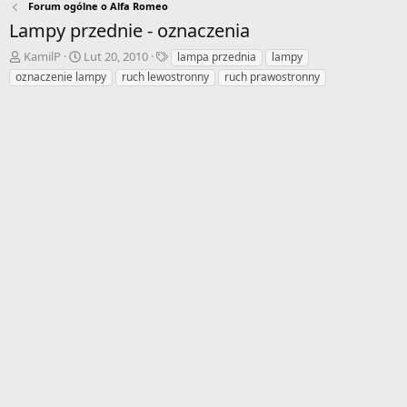
Forum ogólne o Alfa Romeo
Lampy przednie - oznaczenia
A
D
T
KamilP
Lut 20, 2010
lampa przednia
lampy
u
a
a
oznaczenie lampy
ruch lewostronny
ruch prawostronny
t
t
g
o
a
i
r
r
w
o
ą
z
t
p
k
o
u
c
z
ę
c
i
a