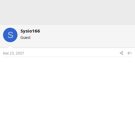
Sysio166
S
Guest
Kwi 23, 2007
#1