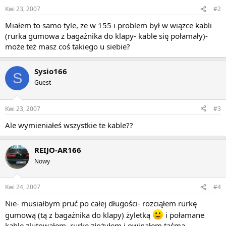
Kwi 23, 2007
#2
Miałem to samo tyle, że w 155 i problem był w wiązce kabli
(rurka gumowa z bagażnika do klapy- kable się połamały)-
może też masz coś takiego u siebie?
Sysio166
S
Guest
Kwi 23, 2007
#3
Ale wymieniałeś wszystkie te kable??
REIJO-AR166
Nowy
Kwi 24, 2007
#4
Nie- musiałbym pruć po całej długości- rozciąłem rurkę
gumową (tą z bagażnika do klapy) żyletką
i połamane
kable zlutowałem, rurkę złożyłem i owinąłem taśmą