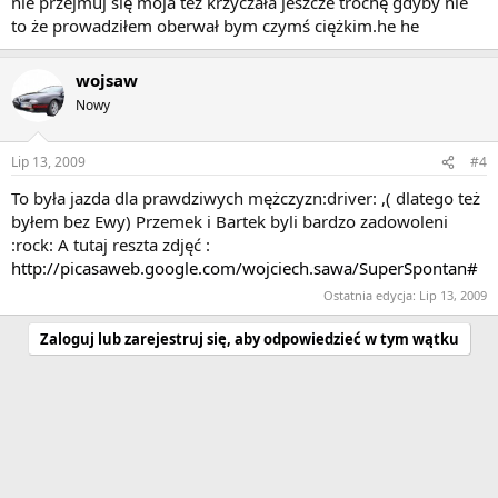
nie przejmuj się moja też krzyczała jeszcze trochę gdyby nie
to że prowadziłem oberwał bym czymś ciężkim.he he
wojsaw
Nowy
Lip 13, 2009
#4
To była jazda dla prawdziwych mężczyzn:driver: ,( dlatego też
byłem bez Ewy) Przemek i Bartek byli bardzo zadowoleni
:rock: A tutaj reszta zdjęć :
http://picasaweb.google.com/wojciech.sawa/SuperSpontan#
Ostatnia edycja:
Lip 13, 2009
Zaloguj lub zarejestruj się, aby odpowiedzieć w tym wątku