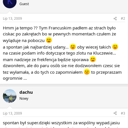
K
Guest
Lip 13, 2009
#2
Hmm ja tempo ?? Tym Francuskim padłem az strach było
ciskac po zakrętach bo w pewnych momentach czułem że
wyląduje na poboczu
a spontan jak najbardziej udany...
oby wiecej takich
na czasie podam info dotyczące tego zlotu na Kluczewie...
mam nadzieje ze frekfencja będzie sporawa
dzwoniłem, ale do paru osób sie nie dodzwoniłem czesc sie
tez wyłamała, a do tych co zapomniałem
to przepraszam
ogromnie ...
dachu
Nowy
Lip 13, 2009
#3
spontan był super.dzięki wszystkim za wspólny wypad.jasiu