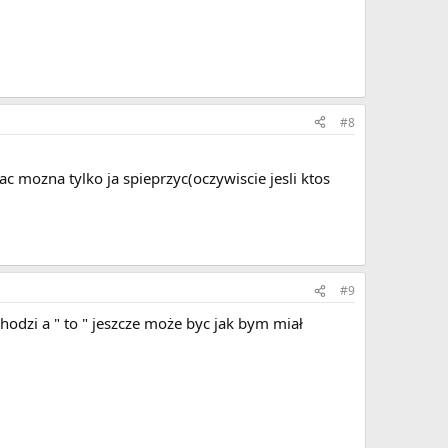
#8
 mozna tylko ja spieprzyc(oczywiscie jesli ktos
#9
hodzi a " to " jeszcze może byc jak bym miał