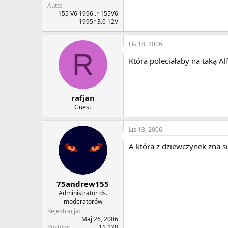
Auto
155 V6 1996 .r 155V6
1995r 3.0 12V
Lis 18, 2006
R
Która poleciałaby na taką Al
rafjan
Guest
Lis 18, 2006
A która z dziewczynek zna si
75andrew155
Administrator ds.
moderatorów
Rejestracja
Maj 26, 2006
Postów
11,128