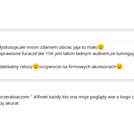
dyskutuje,ale moim zdaniem obciac jaja to mało
prawione furacze"ale 156 jest takim ładnym autkiem,ze tuningujac
 delikatny retusz
oczywiscie na firmowych akcesoriach
 przerabiaczom " Alfinek każdy kto zna moje poglądy wie o kogo c
by akurat