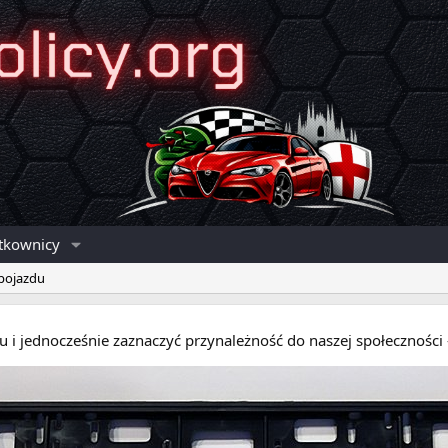
tkownicy
 pojazdu
eru i jednocześnie zaznaczyć przynależność do naszej społecznośc