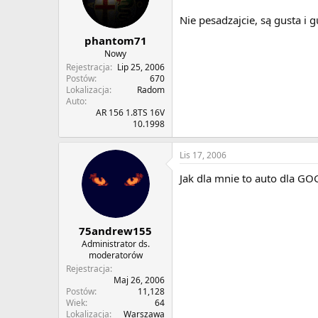
Nie pesadzajcie, są gusta i g
phantom71
Nowy
Rejestracja
Lip 25, 2006
Postów
670
Lokalizacja
Radom
Auto
AR 156 1.8TS 16V
10.1998
Lis 17, 2006
Jak dla mnie to auto dla GO
75andrew155
Administrator ds.
moderatorów
Rejestracja
Maj 26, 2006
Postów
11,128
Wiek
64
Lokalizacja
Warszawa