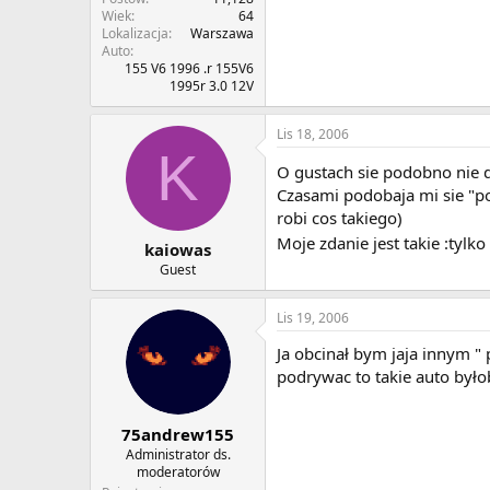
Wiek
64
Lokalizacja
Warszawa
Auto
155 V6 1996 .r 155V6
1995r 3.0 12V
Lis 18, 2006
K
O gustach sie podobno nie 
Czasami podobaja mi sie "po
robi cos takiego)
Moje zdanie jest takie :tylko
kaiowas
Guest
Lis 19, 2006
Ja obcinał bym jaja innym "
podrywac to takie auto było
75andrew155
Administrator ds.
moderatorów