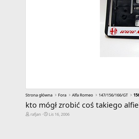
Strona główna
Fora
Alfa Romeo
147/156/166/GT
15
kto mógł zrobić coś takiego alfie
A
D
rafjan
Lis 16, 2006
u
a
t
t
o
a
r
r