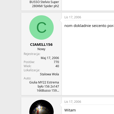
BUSSO Stelvio Super
280KM/ Spider ph2
Lis 17, 2006
C
nom dokladnie seicento pora
CIAMILL156
Nowy
Rejestracja
Maj 17, 2006
Postów
770
Wiek
40
Lokalizacja
Stalowa Wola
Auto
Giulia MY22 Estrema
było 156 2x147
166Busso 159...
Lis 17, 2006
Witam