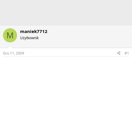
maniek7712
M
Użytkownik
Gru 11, 2009
#1