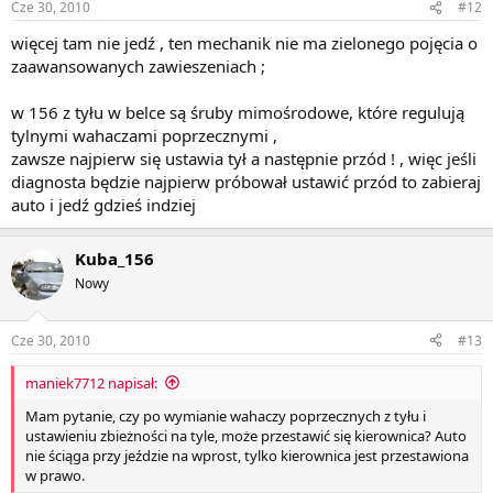
Cze 30, 2010
#12
więcej tam nie jedź , ten mechanik nie ma zielonego pojęcia o
zaawansowanych zawieszeniach ;
w 156 z tyłu w belce są śruby mimośrodowe, które regulują
tylnymi wahaczami poprzecznymi ,
zawsze najpierw się ustawia tył a następnie przód ! , więc jeśli
diagnosta będzie najpierw próbował ustawić przód to zabieraj
auto i jedź gdzieś indziej
Kuba_156
Nowy
Cze 30, 2010
#13
maniek7712 napisał:
Mam pytanie, czy po wymianie wahaczy poprzecznych z tyłu i
ustawieniu zbieżności na tyle, może przestawić się kierownica? Auto
nie ściąga przy jeździe na wprost, tylko kierownica jest przestawiona
w prawo.