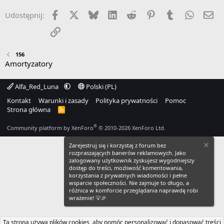
Facebook
X
Bluesky
LinkedIn
Reddit
Pinterest
Tumblr
WhatsA
Em
Udostępnij:
Link
156
Amortyzatory
Alfa_Red_Luna
Polski (PL)
Kontakt
Warunki i zasady
Polityka prywatności
Pomoc
Strona główna
R
S
S
®
Community platform by XenForo
© 2010-2026 XenForo Ltd.
Zarejestruj się i korzystaj z forum bez
rozpraszających banerów reklamowych. Jako
zalogowany użytkownik zyskujesz wygodniejszy
dostęp do treści, możliwość komentowania,
korzystania z prywatnych wiadomości i pełne
wsparcie społeczności. Nie zajmuje to długo, a
różnica w komforcie przeglądania naprawdę robi
wrażenie! 💡🎉
Ta strona używa plików cookies, aby pomóc personalizować i dopasować treści