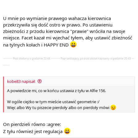
U mnie po wymianie prawego wahacza kierownica
przekrzywiła się dość ostro w prawo. Po ustawieniu
zbieżności z przodu kierownica "prawie" wróciła na swoje
miejsce. Facet kazał mi wjechać tyłem, aby ustawić zbieżność
na tylnych kołach i HAPPY END
---------- Post dodany o godzinie 20:44 ---------- Poprzedzający go post został napisany o godzinie 20:43 ---
-------
kobe83 napisał:
A powiedzcie mi, co w końcu ustawia z tyłu w Alfie 156.
W ogóle ciężko w tym mieście ustawić geometrie :/
Więc albo Wy tu piszecie pierdoły albo on pierdoły mówi
On pierdzieli równo :agree:
Z tyłu również jest regulacja