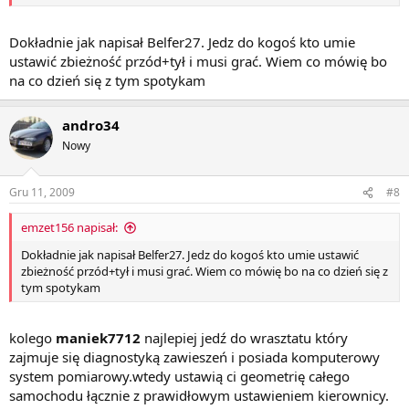
drążków kierowniczych i mimo iż kierownica będzie wtedy prosto,
to problem jazdy bokiem pozostaje. Więc najlepiej znajdź kogoś
zaufanego do tego tematu.
Dokładnie jak napisał Belfer27. Jedz do kogoś kto umie
ustawić zbieżność przód+tył i musi grać. Wiem co mówię bo
na co dzień się z tym spotykam
andro34
Nowy
Gru 11, 2009
#8
emzet156 napisał:
Dokładnie jak napisał Belfer27. Jedz do kogoś kto umie ustawić
zbieżność przód+tył i musi grać. Wiem co mówię bo na co dzień się z
tym spotykam
kolego
maniek7712
najlepiej jedź do wrasztatu który
zajmuje się diagnostyką zawieszeń i posiada komputerowy
system pomiarowy.wtedy ustawią ci geometrię całego
samochodu łącznie z prawidłowym ustawieniem kierownicy.