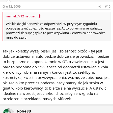
Gru 12, 2009
#10
maniek7712 napisał:
Wielkie dzięki panowie za odpowiedzi! W przyszłym tygodniu
pojadę ustawić zbieżność jeszcze raz. Auto po wymianie wahaczy
prowadzi się super, tylko ta przekrzywiona kierownica doprowadza
mnie do szału.
Tak jak koledzy wyzej pisali, jesli zbieznosc przód - tyl jest
dobrze ustawiona, auto bedzie dobrze sie prowadzic, i bedzie
to bezpieczne dla opon. U mnie w GT, a zawieszenie tu jest
bardzo podobne do 156, spece od geometrii ustawienie kola
kierownicy robia na samym koncu i jest to, rzeklbym,
kosmetyka, kwestia przyzwyczajenia, wazne, ze zbieznosc jest
ok. Malo kto przeciez podczas jazdy patrzy sie jak sroka w
gnat w kolo kierownicy, to bierze sie na wyczucie. A ustawic
idealnie na wprost jest ciezko, chociazby ze wzgledu na
przelozenie przekladni naszych Alficzek.
kobe83