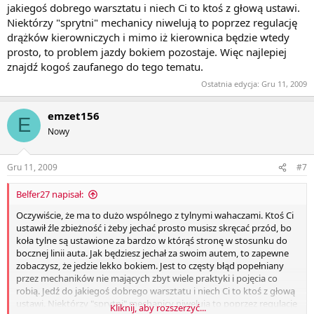
jakiegoś dobrego warsztatu i niech Ci to ktoś z głową ustawi.
Niektórzy "sprytni" mechanicy niwelują to poprzez regulację
drążków kierowniczych i mimo iż kierownica będzie wtedy
prosto, to problem jazdy bokiem pozostaje. Więc najlepiej
znajdź kogoś zaufanego do tego tematu.
Ostatnia edycja:
Gru 11, 2009
emzet156
E
Nowy
Gru 11, 2009
#7
Belfer27 napisał:
Oczywiście, że ma to dużo wspólnego z tylnymi wahaczami. Ktoś Ci
ustawił źle zbieżność i żeby jechać prosto musisz skręcać przód, bo
koła tylne są ustawione za bardzo w którąś stronę w stosunku do
bocznej linii auta. Jak będziesz jechał za swoim autem, to zapewne
zobaczysz, że jedzie lekko bokiem. Jest to częsty błąd popełniany
przez mechaników nie mających zbyt wiele praktyki i pojęcia co
robią. Jedź do jakiegoś dobrego warsztatu i niech Ci to ktoś z głową
ustawi. Niektórzy "sprytni" mechanicy niwelują to poprzez regulację
Kliknij, aby rozszerzyć...