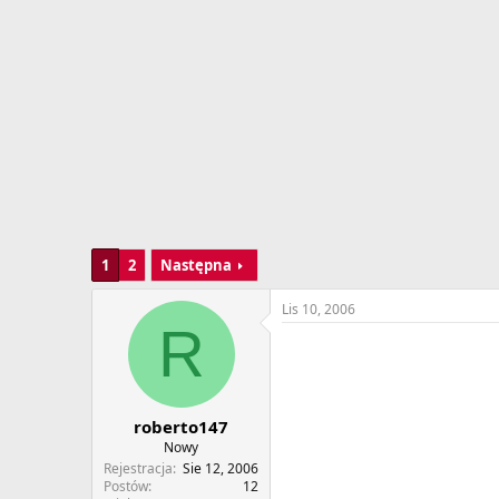
w
o
ą
z
t
p
k
o
u
c
z
ę
c
i
a
1
2
Następna
Lis 10, 2006
R
roberto147
Nowy
Rejestracja
Sie 12, 2006
Postów
12