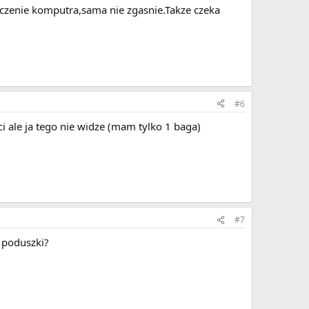
aczenie komputra,sama nie zgasnie.Takze czeka
#6
ci ale ja tego nie widze (mam tylko 1 baga)
#7
u poduszki?