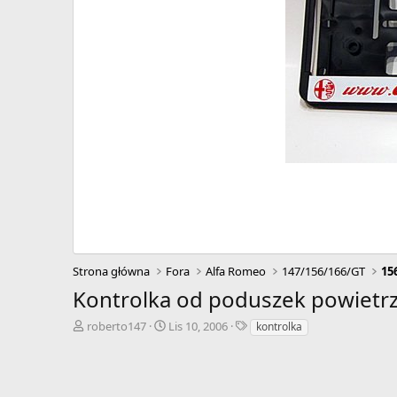
Strona główna
Fora
Alfa Romeo
147/156/166/GT
15
Kontrolka od poduszek powietr
A
D
T
roberto147
Lis 10, 2006
kontrolka
u
a
a
t
t
g
o
a
i
r
r