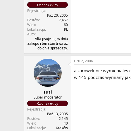
Członek ekipy
Rejestracja
Paź 20, 2005
Postów
7,467
Wiek
60
Lokalizacja
PL
Auto
Alfa psuje się w dniu
zakupu i ten stan trwa aż
do dnia sprzedaży.
Gru 2, 2006
a zarowek nie wymieniales 
w 145 podczas wymiany jak si
Tuti
Super moderator
Członek ekipy
Rejestracja
Paź 13, 2005
Postów
2,145
Wiek
40
Lokalizacja
Kraków