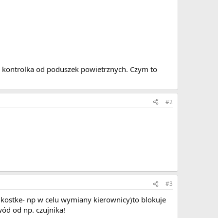
, kontrolka od poduszek powietrznych. Czym to
#2
#3
 kostke- np w celu wymiany kierownicy)to blokuje
ód od np. czujnika!