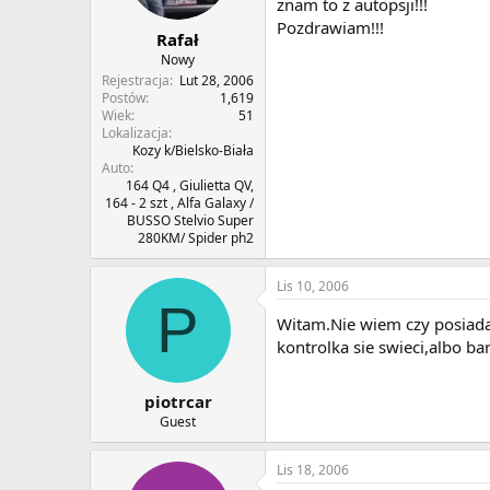
znam to z autopsji!!!
Pozdrawiam!!!
Rafał
Nowy
Rejestracja
Lut 28, 2006
Postów
1,619
Wiek
51
Lokalizacja
Kozy k/Bielsko-Biała
Auto
164 Q4 , Giulietta QV,
164 - 2 szt , Alfa Galaxy /
BUSSO Stelvio Super
280KM/ Spider ph2
Lis 10, 2006
P
Witam.Nie wiem czy posiadasz
kontrolka sie swieci,albo ba
piotrcar
Guest
Lis 18, 2006