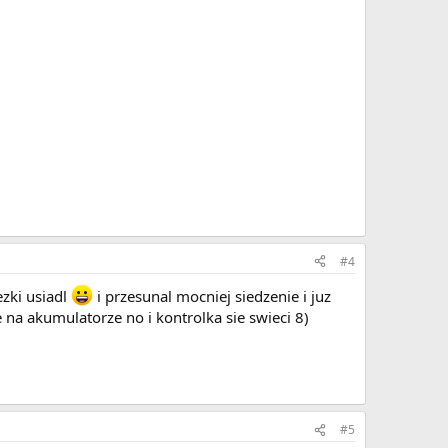
#4
ezki usiadl
i przesunal mocniej siedzenie i juz
e na akumulatorze no i kontrolka sie swieci 8)
#5