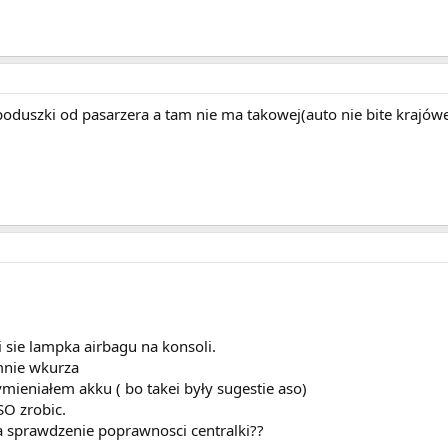
oduszki od pasarzera a tam nie ma takowej(auto nie bite krajów
i sie lampka airbagu na konsoli.
 mnie wkurza
ymieniałem akku ( bo takei były sugestie aso)
SO zrobic.
na sprawdzenie poprawnosci centralki??