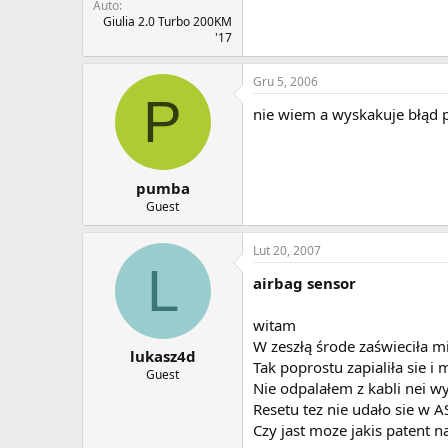
Auto
Giulia 2.0 Turbo 200KM
'17
Gru 5, 2006
P
nie wiem a wyskakuje błąd p
pumba
Guest
Lut 20, 2007
L
airbag sensor
witam
W zeszłą środe zaświeciła m
lukasz4d
Tak poprostu zapialiła sie i
Guest
Nie odpalałem z kabli nei w
Resetu tez nie udało sie w A
Czy jast moze jakis patent 