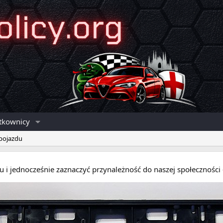
tkownicy
 pojazdu
eru i jednocześnie zaznaczyć przynależność do naszej społecznośc