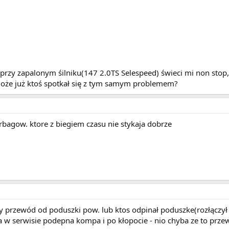
przy zapalonym śilniku(147 2.0TS Selespeed) świeci mi non stop
e już ktoś spotkał się z tym samym problemem?
airbagow. ktore z biegiem czasu nie stykaja dobrze
ny przewód od poduszki pow. lub ktos odpinał poduszke(rozłączył
a w serwisie podepna kompa i po kłopocie - nio chyba ze to przew