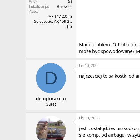
Wiek
51
Lokalizacja
Bulowice
Auto
AR 147 2,0 TS
Selespeed, AR 159 2,2
JTS
Mam problem. Od kilku dni 
może być spowodowane? Moż
Lis 10, 2006
D
najczesciej to sa kostki od 
drugimarcin
Guest
Lis 10, 2006
jesli zostałgdzies uszkodzo
sie komp. od airbagu- wizyt