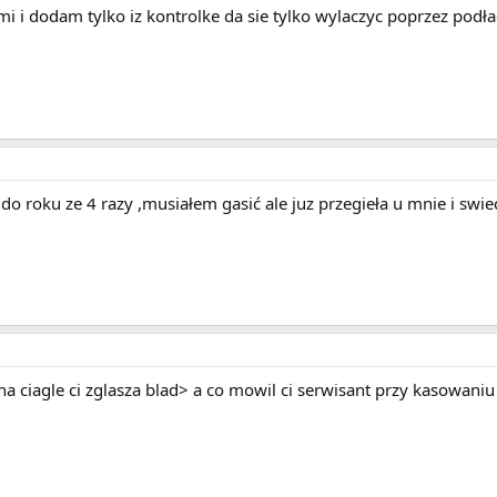
 i dodam tylko iz kontrolke da sie tylko wylaczyc poprzez podł
do roku ze 4 razy ,musiałem gasić ale juz przegieła u mnie i swie
na ciagle ci zglasza blad> a co mowil ci serwisant przy kasowani