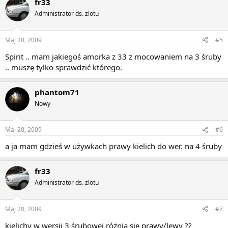
fr33
Administrator ds. zlotu
Maj 20, 2009
#5
Spirit .. mam jakiegoś amorka z 33 z mocowaniem na 3 śruby
.. muszę tylko sprawdzić którego.
phantom71
Nowy
Maj 20, 2009
#6
a ja mam gdzieś w używkach prawy kielich do wer. na 4 śruby
fr33
Administrator ds. zlotu
Maj 20, 2009
#7
kielichy w wersji 3 śrubowej różnią się prawy/lewy ??