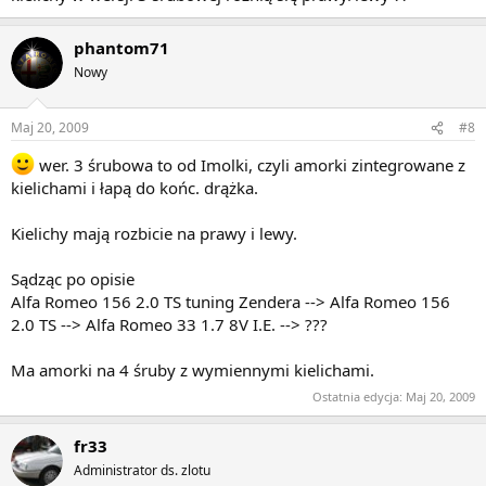
phantom71
Nowy
Maj 20, 2009
#8
wer. 3 śrubowa to od Imolki, czyli amorki zintegrowane z
kielichami i łapą do końc. drążka.
Kielichy mają rozbicie na prawy i lewy.
Sądząc po opisie
Alfa Romeo 156 2.0 TS tuning Zendera --> Alfa Romeo 156
2.0 TS --> Alfa Romeo 33 1.7 8V I.E. --> ???
Ma amorki na 4 śruby z wymiennymi kielichami.
Ostatnia edycja:
Maj 20, 2009
fr33
Administrator ds. zlotu