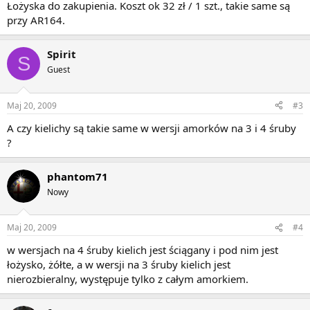
Łożyska do zakupienia. Koszt ok 32 zł / 1 szt., takie same są
przy AR164.
Spirit
S
Guest
Maj 20, 2009
#3
A czy kielichy są takie same w wersji amorków na 3 i 4 śruby
?
phantom71
Nowy
Maj 20, 2009
#4
w wersjach na 4 śruby kielich jest ściągany i pod nim jest
łożysko, żółte, a w wersji na 3 śruby kielich jest
nierozbieralny, występuje tylko z całym amorkiem.