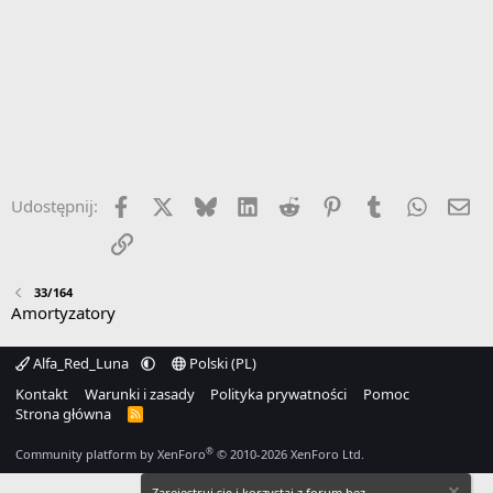
Facebook
X
Bluesky
LinkedIn
Reddit
Pinterest
Tumblr
WhatsA
Em
Udostępnij:
Link
33/164
Amortyzatory
Alfa_Red_Luna
Polski (PL)
Kontakt
Warunki i zasady
Polityka prywatności
Pomoc
Strona główna
R
S
S
®
Community platform by XenForo
© 2010-2026 XenForo Ltd.
Zarejestruj się i korzystaj z forum bez