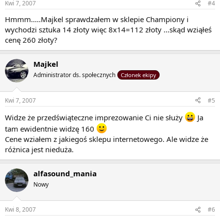
Kwi 7, 2007
#4
Hmmm.....Majkel sprawdzałem w sklepie Championy i
wychodzi sztuka 14 złoty więc 8x14=112 złoty ...skąd wziąłeś
cenę 260 złoty?
Majkel
Administrator ds. społecznych
Członek ekipy
Kwi 7, 2007
#5
Widze że przedświąteczne imprezowanie Ci nie służy
Ja
tam ewidentnie widzę 160
Cene wziałem z jakiegoś sklepu internetowego. Ale widze że
różnica jest nieduża.
alfasound_mania
Nowy
Kwi 8, 2007
#6