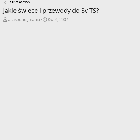
145/146/155
Jakie świece i przewody do 8v TS?
A
D
alfasound_mania
Kwi 6, 2007
u
a
t
t
o
a
r
r
w
o
ą
z
t
p
k
o
u
c
z
ę
c
i
a