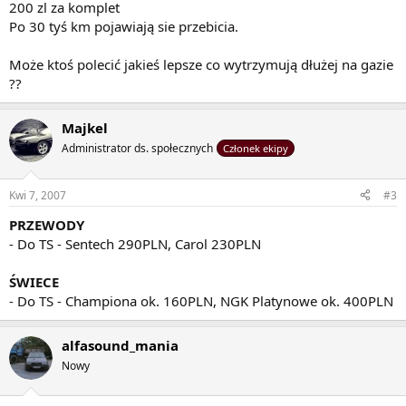
200 zl za komplet
Po 30 tyś km pojawiają sie przebicia.
Może ktoś polecić jakieś lepsze co wytrzymują dłużej na gazie
??
Majkel
Administrator ds. społecznych
Członek ekipy
Kwi 7, 2007
#3
PRZEWODY
- Do TS - Sentech 290PLN, Carol 230PLN
ŚWIECE
- Do TS - Championa ok. 160PLN, NGK Platynowe ok. 400PLN
alfasound_mania
Nowy