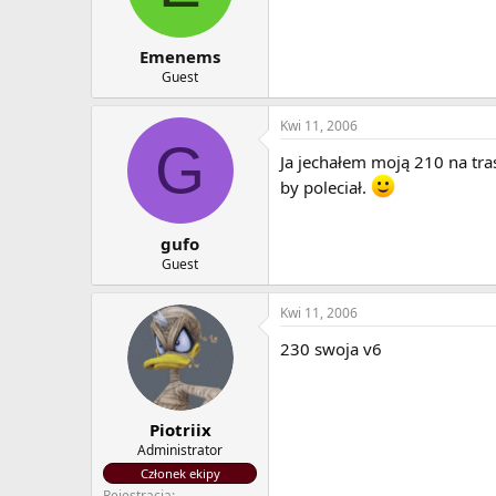
Emenems
Guest
Kwi 11, 2006
G
Ja jechałem moją 210 na tras
by poleciał.
gufo
Guest
Kwi 11, 2006
230 swoja v6
Piotriix
Administrator
Członek ekipy
Rejestracja