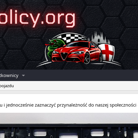
tkownicy
 pojazdu
eru i jednocześnie zaznaczyć przynależność do naszej społecznośc