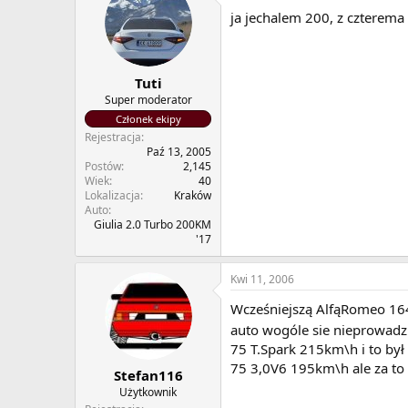
ja jechalem 200, z czterema 
Tuti
Super moderator
Członek ekipy
Rejestracja
Paź 13, 2005
Postów
2,145
Wiek
40
Lokalizacja
Kraków
Auto
Giulia 2.0 Turbo 200KM
'17
Kwi 11, 2006
Wcześniejszą AlfąRomeo 164 
auto wogóle sie nieprowadz
75 T.Spark 215km\h i to był
75 3,0V6 195km\h ale za to 
Stefan116
Użytkownik