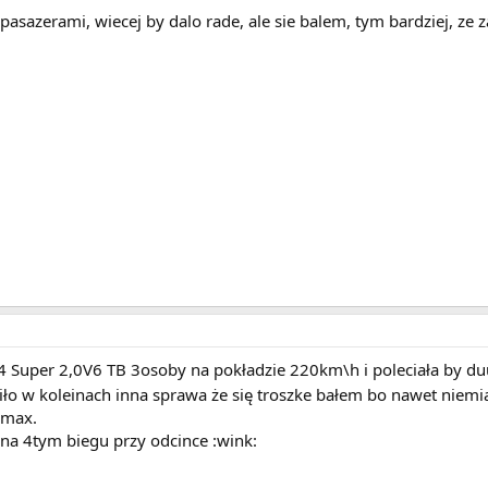
pasazerami, wiecej by dalo rade, ale sie balem, tym bardziej, ze 
Super 2,0V6 TB 3osoby na pokładzie 220km\h i poleciała by duuuż
iło w koleinach inna sprawa że się troszke bałem bo nawet niem
 max.
na 4tym biegu przy odcince :wink: