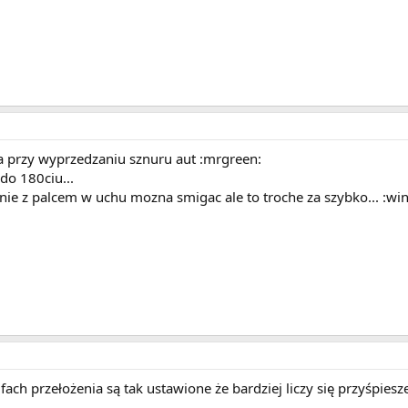
ca przy wyprzedzaniu sznuru aut :mrgreen:
 do 180ciu...
nie z palcem w uchu mozna smigac ale to troche za szybko... :win
ach przełożenia są tak ustawione że bardziej liczy się przyśpiesz