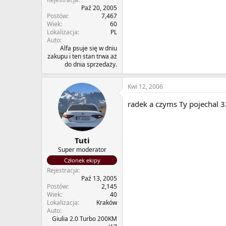
Paź 20, 2005
Postów
7,467
Wiek
60
Lokalizacja
PL
Auto
Alfa psuje się w dniu
zakupu i ten stan trwa aż
do dnia sprzedaży.
Kwi 12, 2006
radek a czyms Ty pojechal 
Tuti
Super moderator
Członek ekipy
Rejestracja
Paź 13, 2005
Postów
2,145
Wiek
40
Lokalizacja
Kraków
Auto
Giulia 2.0 Turbo 200KM