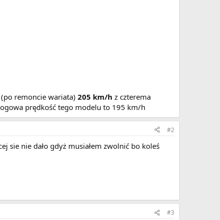
 (po remoncie wariata)
205 km/h
z czterema
katalogowa prędkość tego modelu to 195 km/h
#2
cej sie nie dało gdyż musiałem zwolnić bo koleś
#3