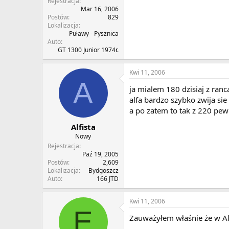
Rejestracja
Mar 16, 2006
Postów
829
Lokalizacja
Puławy - Pysznica
Auto
GT 1300 Junior 1974r.
Kwi 11, 2006
A
ja mialem 180 dzisiaj z ran
alfa bardzo szybko zwija sie
a po zatem to tak z 220 pew
Alfista
Nowy
Rejestracja
Paź 19, 2005
Postów
2,609
Lokalizacja
Bydgoszcz
Auto
166 JTD
Kwi 11, 2006
E
Zauważyłem właśnie że w Alf