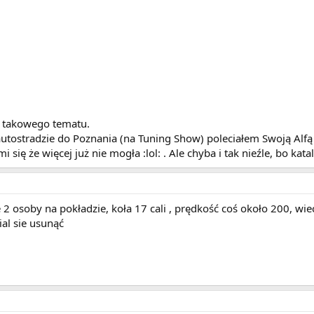
m takowego tematu.
utostradzie do Poznania (na Tuning Show) poleciałem Swoją Alfą
 się że więcej już nie mogła :lol: . Ale chyba i tak nieźle, bo 
2 osoby na pokładzie, koła 17 cali , prędkość coś około 200, wie
ial sie usunąć