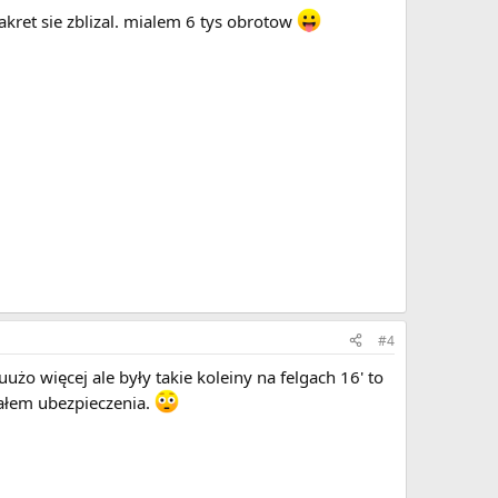
zakret sie zblizal. mialem 6 tys obrotow
#4
o więcej ale były takie koleiny na felgach 16' to
iałem ubezpieczenia.