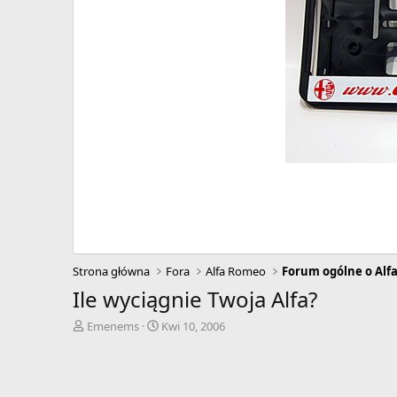
Strona główna
Fora
Alfa Romeo
Forum ogólne o Alf
Ile wyciągnie Twoja Alfa?
A
D
Emenems
Kwi 10, 2006
u
a
t
t
o
a
r
r