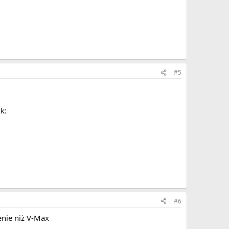
#5
k:
#6
enie niż V-Max