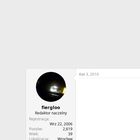
w
o
ą
z
t
p
k
o
u
c
z
ę
c
i
a
Kwi 3, 2010
fiergloo
Redaktor naczelny
Rejestracja
Wrz 22, 2006
Postów
2,619
Wiek
39
Lokalizacja
Wrocław