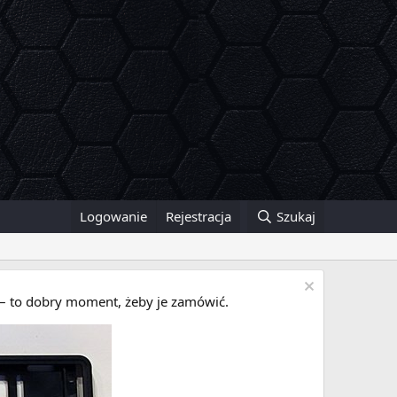
Logowanie
Rejestracja
Szukaj
i – to dobry moment, żeby je zamówić.