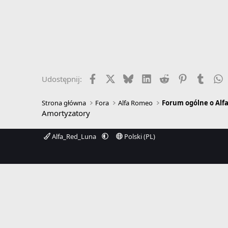
Facebook
X
Bluesky
LinkedIn
Reddit
Pinterest
Tumbl
W
Udostępnij:
Strona główna
Fora
Alfa Romeo
Forum ogólne o Alf
Amortyzatory
Alfa_Red_Luna
Polski (PL)