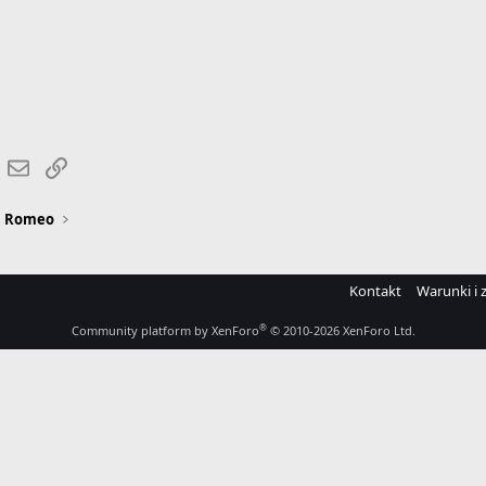
r
hatsApp
Email
Link
a Romeo
Kontakt
Warunki i 
®
Community platform by XenForo
© 2010-2026 XenForo Ltd.