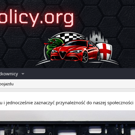
tkownicy
 pojazdu
eru i jednocześnie zaznaczyć przynależność do naszej społecznośc