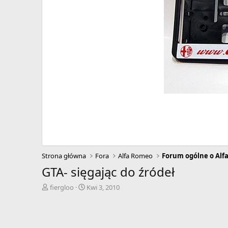
Strona główna
Fora
Alfa Romeo
Forum ogólne o Alf
GTA- sięgając do źródeł
A
D
fiergloo
Kwi 3, 2010
u
a
t
t
o
a
r
r