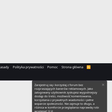
zasady
Polityka prywatności
Pomoc
Strona główna
R
S
S
Zarejestruj się i korzystaj z forum bez
rozpraszających banerów reklamowych. Jako
zalogowany użytkownik zyskujesz wygodniejszy
dostęp do treści, możliwość komentowania,
korzystania z prywatnych wiadomości i pełne
wsparcie społeczności. Nie zajmuje to długo, a
różnica w komforcie przeglądania naprawdę robi
wrażenie! 💡🎉