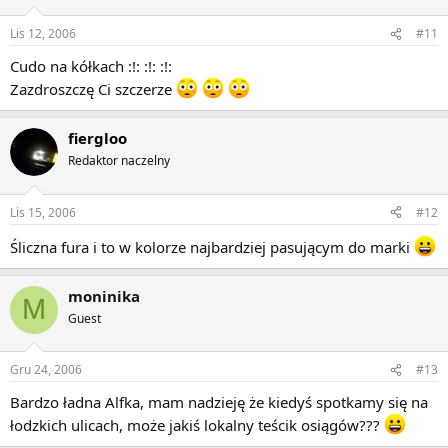
Lis 12, 2006
#11
Cudo na kółkach :!: :!: :!:
Zazdroszczę Ci szczerze
fiergloo
Redaktor naczelny
Lis 15, 2006
#12
Śliczna fura i to w kolorze najbardziej pasującym do marki
moninika
M
Guest
Gru 24, 2006
#13
Bardzo ładna Alfka, mam nadzieję że kiedyś spotkamy się na
łodzkich ulicach, może jakiś lokalny teścik osiągów???