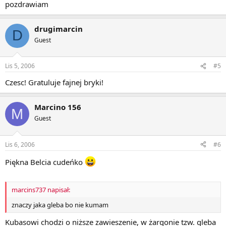
pozdrawiam
drugimarcin
D
Guest
Lis 5, 2006
#5
Czesc! Gratuluje fajnej bryki!
Marcino 156
M
Guest
Lis 6, 2006
#6
Piękna Belcia cudeńko
marcins737 napisał:
znaczy jaka gleba bo nie kumam
Kubasowi chodzi o niższe zawieszenie, w żargonie tzw. gleba