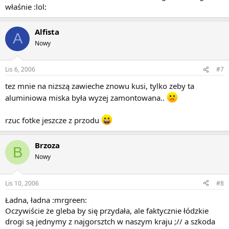
właśnie :lol:
Alfista
A
Nowy
Lis 6, 2006
#7
tez mnie na nizszą zawieche znowu kusi, tylko zeby ta
aluminiowa miska była wyzej zamontowana..
rzuc fotke jeszcze z przodu
Brzoza
B
Nowy
Lis 10, 2006
#8
Ładna, ładna :mrgreen:
Oczywiście że gleba by się przydała, ale faktycznie łódzkie
drogi są jednymy z najgorsztch w naszym kraju ;// a szkoda