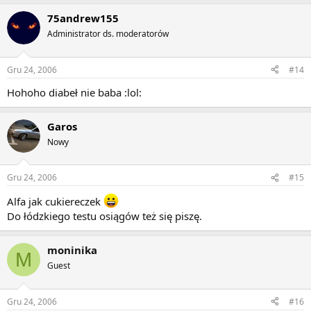
75andrew155
Administrator ds. moderatorów
Gru 24, 2006
#14
Hohoho diabeł nie baba :lol:
Garos
Nowy
Gru 24, 2006
#15
Alfa jak cukiereczek
Do łódzkiego testu osiągów też się piszę.
moninika
M
Guest
Gru 24, 2006
#16