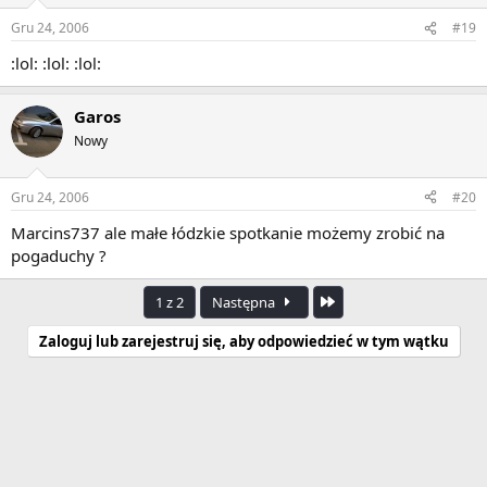
Gru 24, 2006
#19
:lol: :lol: :lol:
Garos
Nowy
Gru 24, 2006
#20
Marcins737 ale małe łódzkie spotkanie możemy zrobić na
pogaduchy ?
Ostatnia
1 z 2
Następna
Zaloguj lub zarejestruj się, aby odpowiedzieć w tym wątku