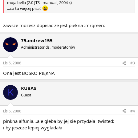
moja bella (2.0 JTS , manual , 2004 r.)
...co tu więcej pisać
zawsze mozesz dopisac ze jest piekna :mrgreen:
75andrew155
Administrator ds. moderatorów
Lis 5, 2006
#3
Ona jest BOSKO PIĘKNA
KUBAS
K
Guest
Lis 5, 2006
#4
pinkna alfunia...ale gleba by jej sie przydała :twisted:
i by jeszcze lepiej wygladała