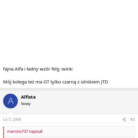
fajna Alfa i ładny wzór felg :wink:
Mój kolega też ma GT tylko czarną z silnikiem JTD
Alfista
A
Nowy
Lis 5, 2006
#2
marcins737 napisał: