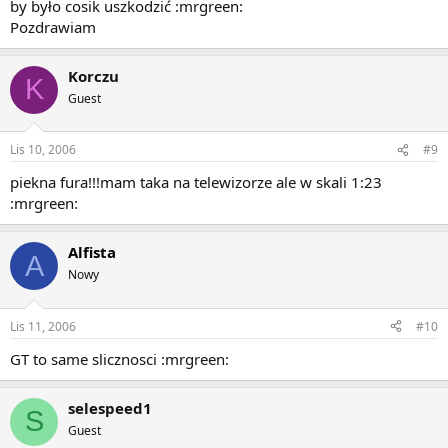
by było cosik uszkodzić :mrgreen:
Pozdrawiam
Korczu
K
Guest
Lis 10, 2006
#9
piekna fura!!!mam taka na telewizorze ale w skali 1:23
:mrgreen:
Alfista
A
Nowy
Lis 11, 2006
#10
GT to same slicznosci :mrgreen:
selespeed1
S
Guest