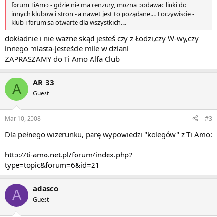
forum TiAmo - gdzie nie ma cenzury, mozna podawac linki do
innych klubow i stron - a nawet jest to pożądane.... I oczywiscie -
klub i forum sa otwarte dla wszystkich....
dokładnie i nie ważne skąd jesteś czy z Łodzi,czy W-wy,czy
innego miasta-jesteście mile widziani
ZAPRASZAMY do Ti Amo Alfa Club
AR_33
A
Guest
Mar 10, 2008
#3
Dla pełnego wizerunku, parę wypowiedzi "kolegów" z Ti Amo:
http://ti-amo.net.pl/forum/index.php?
type=topic&forum=6&id=21
adasco
A
Guest