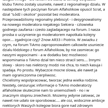
klubu TiAmo zostaly usuniete, nawet z regionalnego dzialu. W
nastepstwie tych poczynan forum Alfaholikow opuscil Scrat, a
dzial "Łódź i okolice" pozostal bez moderatora.
Przeprowadzilismy regionalny plebiscyt - i desygnowalismy
na nowego moderatora niejakiego Siekiera - czlowieka
godnego zaufania i czesto zagladajacego na forum. I nasza
prosba o uczynienie go moderatorem napotkala kolejny
opor.... zgadnijcie czyj? Znow AR33 i Piotriix. W zwiazku z
czym, na forum TiAmo zaproponowalem calkowite usuniecie
dzialu łódzkiego z forum Alfaholikow, by nie zasmiecac go
naszymi wypocinami - a w dodatku bez mozliwosci
wspominania o TiAmo dzial ten nieco stracil sens.... Innymi
slowy - skoro nas niektorzy modzi nie chca, to niech kasuja i
spadaja. Po prostu. Wybaczcie mocne slowa, ale nawet ja
mam ograniczonma cierpliwosc.
Chcielismy wspolpracowac, tworzac jedna wielka rodzine.
Niestety, cenzurujac informacje o TiAmo moderatorzy
alfaholikow skutecznie nam to uniemozliwili - no i w
znacznym stopniu zniechecili. Mozemy jedynie zalowac, ze
nawet nie udalo sie sporobowac.... ale coz, widocznie ambicje
niektorych Waszych kolegow biora gore nad zdrowym