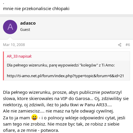
.
mnie nie przekonaliscie chłopaki
adasco
A
Guest
Mar 10, 2008
#6
AR_33 napisał:
Dla pełnego wizerunku, parę wypowiedzi "kolegów" z Ti Amo:
http://ti-amo.net.pl/forum/index.php?type=topic&forum=6&id=21
Dla pełnego wizerunku, prosze, abys publicznie powtorzyl
slowa, ktore skierowales na VIP do Garosa... Oj, zdziwiliby sie
niektorzy, oj zdziwili, ilez to jadu tkwi w Panu AR33....
Ale nie zamiescisz.... nie masz na tyle odwagi cywilnej.
Za to ja mam
- i o polnocy wkleje odpowiedni cytat, jesli
sam tego nie zrobisz. Nie moze byc tak, ze robisz z siebie
ofiare, a ze mnie - potwora.