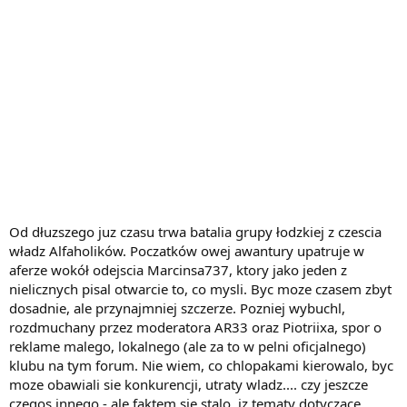
Od dłuzszego juz czasu trwa batalia grupy łodzkiej z czescia
władz Alfaholików. Poczatków owej awantury upatruje w
aferze wokół odejscia Marcinsa737, ktory jako jeden z
nielicznych pisal otwarcie to, co mysli. Byc moze czasem zbyt
dosadnie, ale przynajmniej szczerze. Pozniej wybuchl,
rozdmuchany przez moderatora AR33 oraz Piotriixa, spor o
reklame malego, lokalnego (ale za to w pelni oficjalnego)
klubu na tym forum. Nie wiem, co chlopakami kierowalo, byc
moze obawiali sie konkurencji, utraty wladz.... czy jeszcze
czegos innego - ale faktem sie stalo, iz tematy dotyczace