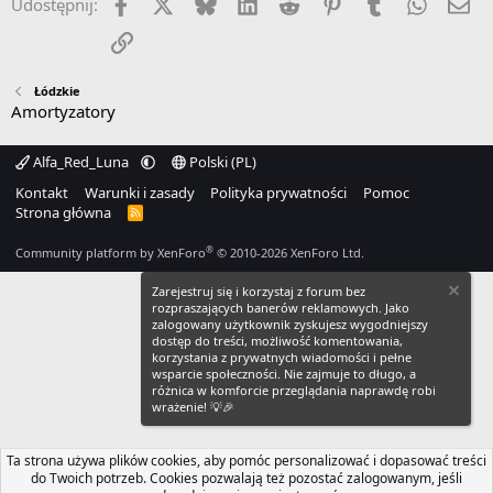
Facebook
X
Bluesky
LinkedIn
Reddit
Pinterest
Tumblr
WhatsA
Em
Udostępnij:
Link
Łódzkie
Amortyzatory
Alfa_Red_Luna
Polski (PL)
Kontakt
Warunki i zasady
Polityka prywatności
Pomoc
Strona główna
R
S
S
®
Community platform by XenForo
© 2010-2026 XenForo Ltd.
Zarejestruj się i korzystaj z forum bez
rozpraszających banerów reklamowych. Jako
zalogowany użytkownik zyskujesz wygodniejszy
dostęp do treści, możliwość komentowania,
korzystania z prywatnych wiadomości i pełne
wsparcie społeczności. Nie zajmuje to długo, a
różnica w komforcie przeglądania naprawdę robi
wrażenie! 💡🎉
Ta strona używa plików cookies, aby pomóc personalizować i dopasować treści
do Twoich potrzeb. Cookies pozwalają też pozostać zalogowanym, jeśli