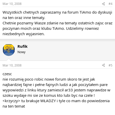
Mar 10, 2008
#4
Wszystkich chetnych zapraszamy na forum TiAmo do dyskusji
na ten oraz inne tematy.
Chetnie poznamy Wasze zdanie na tematy ostatnich zajsc oraz
poczynan moich oraz klubu TiAmo. Udzielimy rowniez
niezbednych wyjasnien.
Rufik
Nowy
Mar 10, 2008
#5
czesc
nie rozumię poco robic nowe forum skoro te jest jak
najbardziej fajne i pełne fajnych ludzi a jak poczytałem pare
wypowiedzi z linku ktury zamiescił ar33 jestem naprawdze w
szoku wydaje mi sie ze komus kto lubi byc na czele !
<krzyczy> tu brakuje WŁADZY i tyle co mam do powiedzenia
na ten temat