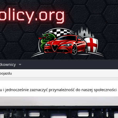
tkownicy
 pojazdu
eru i jednocześnie zaznaczyć przynależność do naszej społecznośc