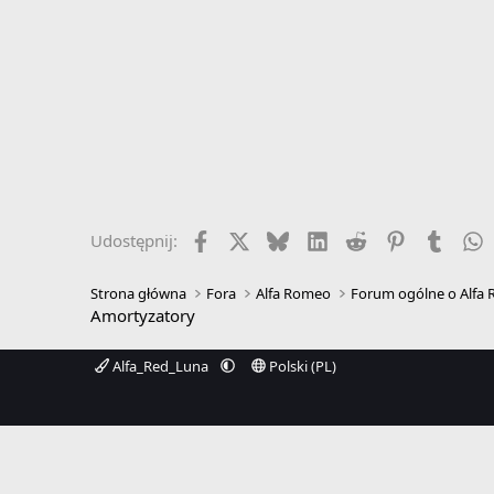
Facebook
X
Bluesky
LinkedIn
Reddit
Pinterest
Tumbl
W
Udostępnij:
Strona główna
Fora
Alfa Romeo
Forum ogólne o Alfa
Amortyzatory
Alfa_Red_Luna
Polski (PL)