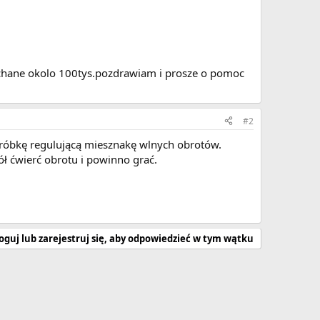
jechane okolo 100tys.pozdrawiam i prosze o pomoc
#2
śróbkę regulującą miesznakę wlnych obrotów.
ół ćwierć obrotu i powinno grać.
oguj lub zarejestruj się, aby odpowiedzieć w tym wątku