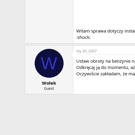
Witam sprawa dotyczy instal
:shock:
Sty 30, 2007
W
Ustaw obroty na benzynie n
Odkręcaj ją do momentu, aż 
Oczywiście zakładam, że masz
Wołek
Guest