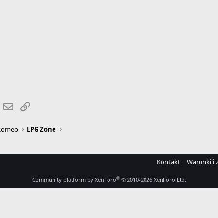
r
hatsApp
Email
Link
 Romeo
LPG Zone
Kontakt
Warunki i 
®
Community platform by XenForo
© 2010-2026 XenForo Ltd.