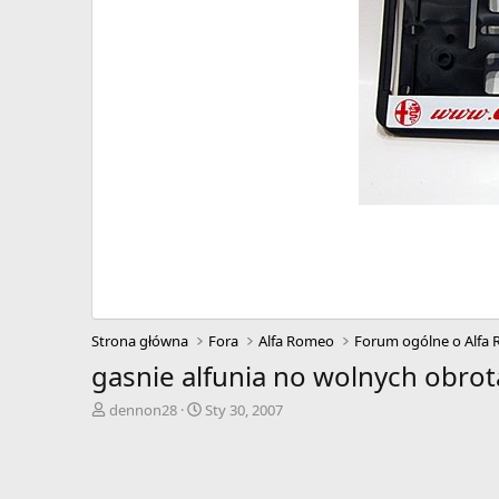
Strona główna
Fora
Alfa Romeo
Forum ogólne o Alfa
gasnie alfunia no wolnych obrot
A
D
dennon28
Sty 30, 2007
u
a
t
t
o
a
r
r