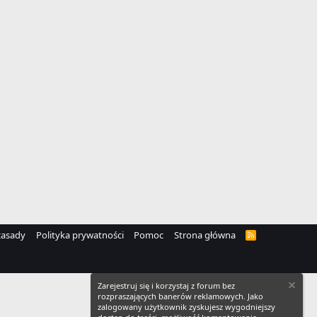
zasady
Polityka prywatności
Pomoc
Strona główna
R
S
S
Zarejestruj się i korzystaj z forum bez
rozpraszających banerów reklamowych. Jako
zalogowany użytkownik zyskujesz wygodniejszy