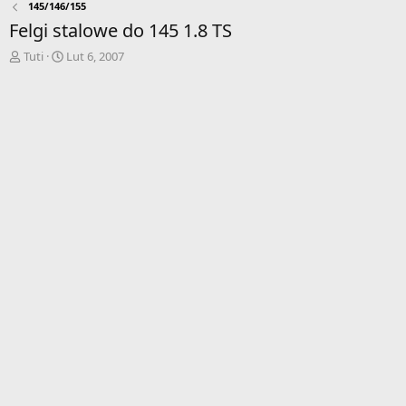
145/146/155
Felgi stalowe do 145 1.8 TS
A
D
Tuti
Lut 6, 2007
u
a
t
t
o
a
r
r
w
o
ą
z
t
p
k
o
u
c
z
ę
c
i
a