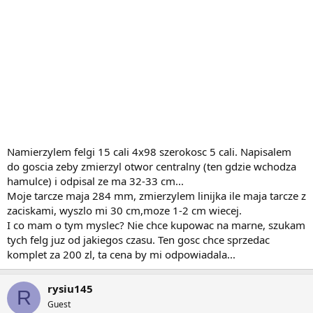
Namierzylem felgi 15 cali 4x98 szerokosc 5 cali. Napisalem
do goscia zeby zmierzyl otwor centralny (ten gdzie wchodza
hamulce) i odpisal ze ma 32-33 cm...
Moje tarcze maja 284 mm, zmierzylem linijka ile maja tarcze z
zaciskami, wyszlo mi 30 cm,moze 1-2 cm wiecej.
I co mam o tym myslec? Nie chce kupowac na marne, szukam
tych felg juz od jakiegos czasu. Ten gosc chce sprzedac
komplet za 200 zl, ta cena by mi odpowiadala...
rysiu145
R
Guest