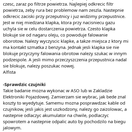
czesc, zaraz po filtrze powietrza. Najlepiej odkrecic filtr
powietrza, zeby rura bez problemow nam zeszla. Nastepnie
odkrecic zaciski przy przeputnicy i juz widzimy przepustnice.
Jest w niej miedzana klapka, ktora przy nacisniecu gazu
uchyla sie w celu dostarczenia powietrza. Czesto klapka
blokuje sie od nagaru oleju, co powoduje falowanie
oborotow. Nalezy wyczyscic klapke, a takze miejsca z ktory mi
ma kontakt szmatka z benzyna. Jednak jesli klapka sie nie
blokuje przyczyny falowania obrotow nalezy szukac w innym
podzespole. A jesli mimo przeczyszczenia przepustnica nadal
sie blokuje, nalezy poszukac nowej.
Alfista
-Sprawdzic czujniki
Takie badanie mozna wykonac w ASO lub w Zakladzie
Elektroniki Pojazdowej. Zamierzam sie wybrac, jak bede znal
koszty to wyedytuje. Samemu mozna posprawdzac kable od
czujnikow, jesli jakis jest uszkodzony, nalezy go zaizolowac, a
nastepnie odlaczyc akumulator na chwile, podlaczyc
spowrotem a nastepnie odpalic auto by pochodzilo na biegu
jalowym.