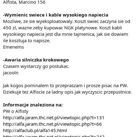
Alfista, Marcino 156
-Wymienic swiece i kable wysokiego napiecia
Mozliwe, ze sie wyeksploatowaly. Koszt swiec zaczyna sie od
450 zl, wazne zeby kupowac NGK platynowe. Koszt kabli
wysokiego napiecia jest dla mnie tajmenica, jak sie dowiem
ile kosztuja to napisze.
Emenems
-Awaria silniczka krokowego
Czasem wystarczy go postukac.
jacooln
Jak kogos pominalem to przepraszam i prosze pisac na PW.
Dziekuje tez Alfiscie za ladny opis jak wyczyscic przepustnice.
Informacje znaleziona na:
PW o Alfisty
http://alfa.jaram.thc.net.pl/viewtopic.php?t=131
http://alfa.jaram.thc.net.pl/viewtopic.php?t=66
http://alfaclub.pl/alfa145.html
http://alfa.jaram.thc.net.pl/viewtopic.php?t=242