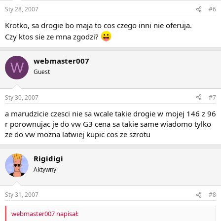
Sty 28, 2007
#6
Krotko, sa drogie bo maja to cos czego inni nie oferuja.
Czy ktos sie ze mna zgodzi?
webmaster007
W
Guest
Sty 30, 2007
#7
a marudzicie czesci nie sa wcale takie drogie w mojej 146 z 96
r porownujac je do vw G3 cena sa takie same wiadomo tylko
ze do vw mozna latwiej kupic cos ze szrotu
Rigidigi
Aktywny
Sty 31, 2007
#8
webmaster007 napisał: