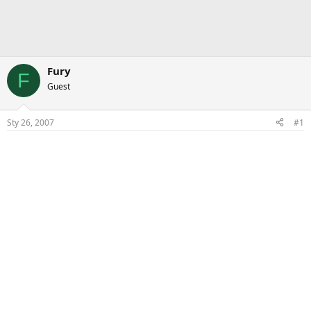
Fury
F
Guest
Sty 26, 2007
#1