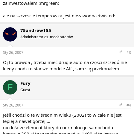
zainwestowalem :mrgreen:
ale na szczescie temperowka jest niezawodna :twisted:
75andrew155
Administrator ds. moderatorów
Sty 26, 2007
#3
Oj to prawda , trzeba mieć drugie auto na części szczególnie
kiedy chodzi o starsze modele Alf , sam się przekonałem
Fury
F
Guest
Sty 26, 2007
#4
Jeśli chodzi o te w średnim wieku (2002) to w cale nie jest
lepiej a nawet gorzej....
niedość że element który do normalnego samochodu
kosztuje 300 zł to w moim przypadku 1400 zł to jeszcze