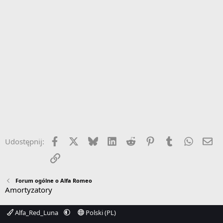
Facebook
X
Bluesky
LinkedIn
Reddit
Pinterest
Tumblr
WhatsA
Em
Udostępnij:
Link
Forum ogólne o Alfa Romeo
Amortyzatory
Alfa_Red_Luna
Polski (PL)