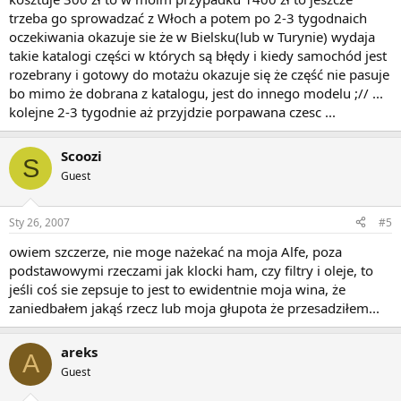
trzeba go sprowadzać z Włoch a potem po 2-3 tygodnaich
oczekiwania okazuje sie że w Bielsku(lub w Turynie) wydaja
takie katalogi części w których są błędy i kiedy samochód jest
rozebrany i gotowy do motażu okazuje się że część nie pasuje
bo mimo że dobrana z katalogu, jest do innego modelu ;// ...
kolejne 2-3 tygodnie aż przyjdzie porpawana czesc ...
Scoozi
S
Guest
Sty 26, 2007
#5
owiem szczerze, nie moge nażekać na moja Alfe, poza
podstawowymi rzeczami jak klocki ham, czy filtry i oleje, to
jeśli coś sie zepsuje to jest to ewidentnie moja wina, że
zaniedbałem jakąś rzecz lub moja głupota że przesadziłem...
areks
A
Guest