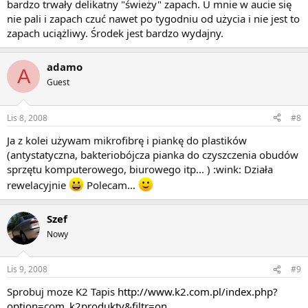
bardzo trwały delikatny "świeży" zapach. U mnie w aucie się
nie pali i zapach czuć nawet po tygodniu od użycia i nie jest to
zapach uciążliwy. Środek jest bardzo wydajny.
adamo
A
Guest
Lis 8, 2008
#8
Ja z kolei używam mikrofibrę i piankę do plastików
(antystatyczna, bakteriobójcza pianka do czyszczenia obudów
sprzętu komputerowego, biurowego itp... ) :wink: Działa
rewelacyjnie
Polecam...
Szef
Nowy
Lis 9, 2008
#9
Sprobuj moze K2 Tapis
http://www.k2.com.pl/index.php?
option=com_k2produkty&filtr=on