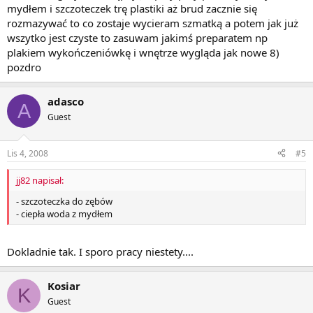
mydłem i szczoteczek trę plastiki aż brud zacznie się
rozmazywać to co zostaje wycieram szmatką a potem jak już
wszytko jest czyste to zasuwam jakimś preparatem np
plakiem wykończeniówkę i wnętrze wygląda jak nowe 8)
pozdro
adasco
A
Guest
Lis 4, 2008
#5
jj82 napisał:
- szczoteczka do zębów
- ciepła woda z mydłem
Dokladnie tak. I sporo pracy niestety....
Kosiar
K
Guest