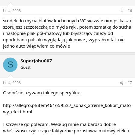
Lis 4, 2008
#6
środek do mycia blatów kuchennych VC się zwie nim psikasz i
szorujesz szczoteczką do mycia rąk , potem szmatką do sucha
i następnie plak pół-matowy lub błyszczący zależy od
upodobań i palstiki wyglądają jak nowe , wyprałem tak nie
jedno auto więc wiem co mówie
Superjahu007
S
Guest
Lis 4, 2008
#7
Osobiście używam takiego specyfiku:
http://allegro.pl/item461659537_sonax_xtreme_kokpit_mato
wy_efekt.html
I szczerze go polecam. Według mnie ma bardzo dobre
właściwości czyszczące,faktycznie pozostawia matowy efekt i