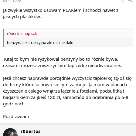
Lis 4, 2008
#2
Ja zwykle wszystko usuwam PLAKiem i schodzi nawet z
jasnych plastików...
r0bertos napisał:
benzyna ekstrakcyjna ale nic nie dalo
Tutaj to bym nie ryzykował benzyny bo to róznie bywa,
czasami możesz zniszczyc tym tapicerkę nieodwracalnie...
Jesli chcesz naprawde porządnie wyczyscic tapicerkę zgłoś się
do firmy która fachowo sie tym zajmuje. Ja mam w planach
czyszczenie całego wnętrza łącznie z fotelami, podsufitką i
bagaznikiem za jkeiś 180 zł, samochód do odebrania po 6-8
godzinach...
Pozdrawiam
r0bertos