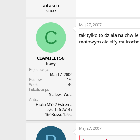
adasco
Guest
Maj 27, 2007
C
tak tylko to dziala na chw
matowym ale alfy mi troche
CIAMILL156
Nowy
Rejestracja
Maj 17, 2006
Postów
770
Wiek
40
Lokalizacja
Stalowa Wola
Auto
Giulia MY22 Estrema
było 156 2x147
166Busso 159...
Maj 27, 2007