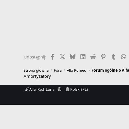
Facebook
X
Bluesky
LinkedIn
Reddit
Pinterest
Tumbl
W
Udostępnij:
Strona główna
Fora
Alfa Romeo
Forum ogólne o Alf
Amortyzatory
Alfa_Red_Luna
Polski (PL)