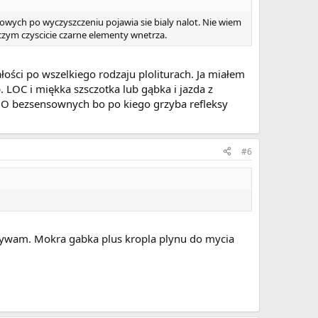
kowych po wyczyszczeniu pojawia sie bialy nalot. Nie wiem
czym czyscicie czarne elementy wnetrza.
łości po wszelkiego rodzaju ploliturach. Ja miałem
 LOC i miękka szsczotka lub gąbka i jazda z
MO bezsensownych bo po kiego grzyba refleksy
#6
uzywam. Mokra gabka plus kropla plynu do mycia