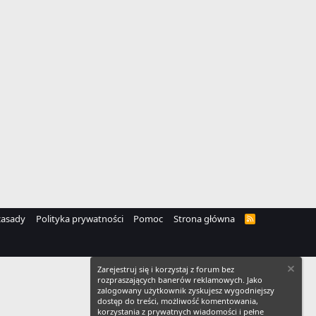
zasady
Polityka prywatności
Pomoc
Strona główna
R
S
S
Zarejestruj się i korzystaj z forum bez
rozpraszających banerów reklamowych. Jako
zalogowany użytkownik zyskujesz wygodniejszy
dostęp do treści, możliwość komentowania,
korzystania z prywatnych wiadomości i pełne