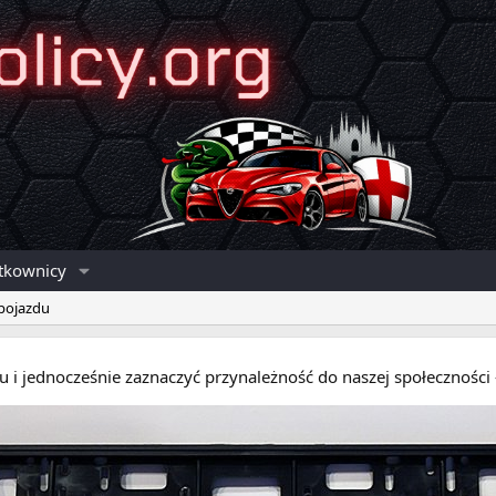
tkownicy
 pojazdu
eru i jednocześnie zaznaczyć przynależność do naszej społecznośc