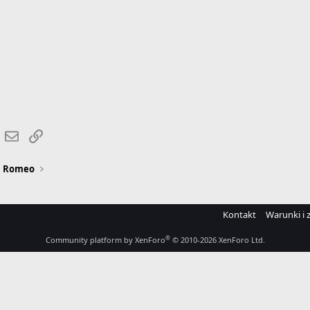
r
hatsApp
Email
Link
a Romeo
Kontakt
Warunki i 
®
Community platform by XenForo
© 2010-2026 XenForo Ltd.