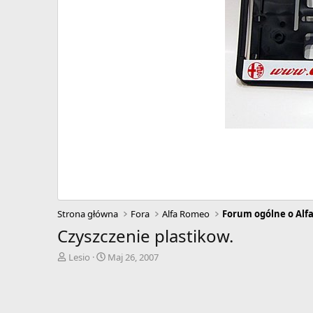
Strona główna
Fora
Alfa Romeo
Forum ogólne o Alf
Czyszczenie plastikow.
A
D
Lesio
Maj 26, 2007
u
a
t
t
o
a
r
r