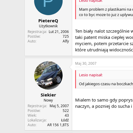
P
Lesio napisał:
Mam problem z plastikami na dr
co to byc moze to juz z uplyw
PietereQ
Użytkownik
Ten biały nalot szczególnie 
Rejestracja
Lut 21, 2006
Postów
725
taki patent miska ciepłej w
Auto
Alfy
myciem, potem przetarcie s
które utrudniają widocznośc
Maj 30, 2007
Lesio napisał:
Od jakiegos czasu na boczkach 
Siekier
Mialem to samo gdy poprysk
Nowy
naczyn, a pozniej do sucha i j
Rejestracja
Maj 5, 2007
Postów
522
Wiek
43
Lokalizacja
Łódź
Auto
AR 156 1,8TS