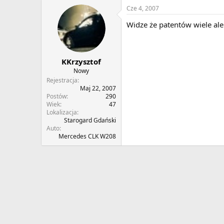
Cze 4, 2007
Widze że patentów wiele ale
KKrzysztof
Nowy
Rejestracja
Maj 22, 2007
Postów
290
Wiek
47
Lokalizacja
Starogard Gdański
Auto
Mercedes CLK W208