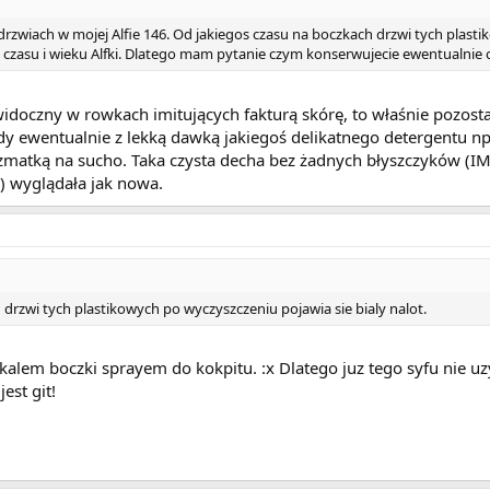
zwiach w mojej Alfie 146. Od jakiegos czasu na boczkach drzwi tych plasti
u czasu i wieku Alfki. Dlatego mam pytanie czym konserwujecie ewentualnie 
widoczny w rowkach imitujących fakturą skórę, to właśnie pozosta
ody ewentualnie z lekką dawką jakiegoś delikatnego detergentu np.
zmatką na sucho. Taka czysta decha bez żadnych błyszczyków (I
) wyglądała jak nowa.
drzwi tych plastikowych po wyczyszczeniu pojawia sie bialy nalot.
alem boczki sprayem do kokpitu. :x Dlatego juz tego syfu nie 
est git!