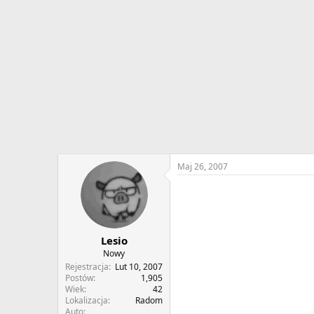
w
o
ą
z
t
p
k
o
u
c
z
ę
c
i
a
Maj 26, 2007
Lesio
Nowy
Rejestracja
Lut 10, 2007
Postów
1,905
Wiek
42
Lokalizacja
Radom
Auto