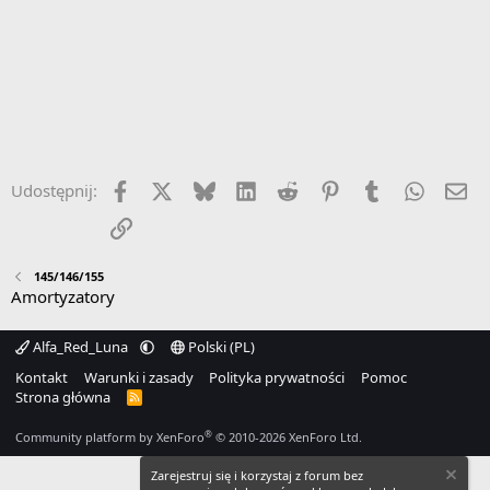
Facebook
X
Bluesky
LinkedIn
Reddit
Pinterest
Tumblr
WhatsA
Em
Udostępnij:
Link
145/146/155
Amortyzatory
Alfa_Red_Luna
Polski (PL)
Kontakt
Warunki i zasady
Polityka prywatności
Pomoc
Strona główna
R
S
S
®
Community platform by XenForo
© 2010-2026 XenForo Ltd.
Zarejestruj się i korzystaj z forum bez