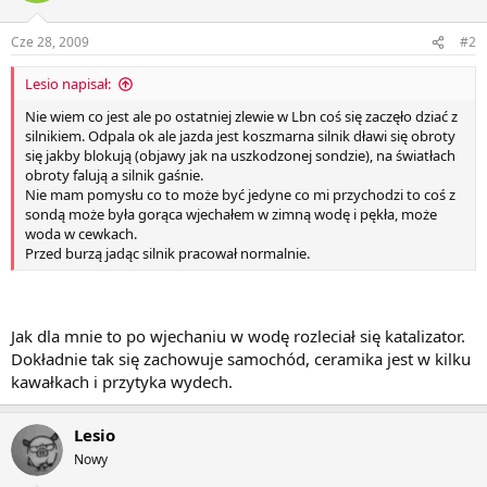
Cze 28, 2009
#2
Lesio napisał:
Nie wiem co jest ale po ostatniej zlewie w Lbn coś się zaczęło dziać z
silnikiem. Odpala ok ale jazda jest koszmarna silnik dławi się obroty
się jakby blokują (objawy jak na uszkodzonej sondzie), na światłach
obroty falują a silnik gaśnie.
Nie mam pomysłu co to może być jedyne co mi przychodzi to coś z
sondą może była gorąca wjechałem w zimną wodę i pękła, może
woda w cewkach.
Przed burzą jadąc silnik pracował normalnie.
Jak dla mnie to po wjechaniu w wodę rozleciał się katalizator.
Dokładnie tak się zachowuje samochód, ceramika jest w kilku
kawałkach i przytyka wydech.
Lesio
Nowy