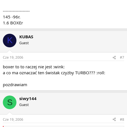
-------------------
145 -96r.
1.6 BOXEr
KUBAS
K
Guest
Cze 19, 2006
#7
boxer to to raczej nie jest :wink:
a co ma oznaczać ten świstak czyżby TURBO??? :roll:
pozdrawiam
siwy144
S
Guest
Cze 19, 2006
#8