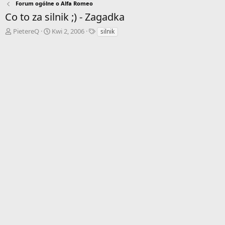
Forum ogólne o Alfa Romeo
Co to za silnik ;) - Zagadka
A
D
T
PietereQ
Kwi 2, 2006
silnik
u
a
a
t
t
g
o
a
i
r
r
w
o
ą
z
t
p
k
o
u
c
z
ę
c
i
a