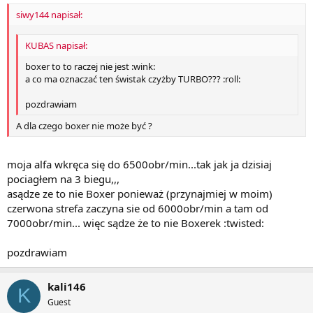
siwy144 napisał:
KUBAS napisał:
boxer to to raczej nie jest :wink:
a co ma oznaczać ten świstak czyżby TURBO??? :roll:
pozdrawiam
A dla czego boxer nie może być ?
moja alfa wkręca się do 6500obr/min...tak jak ja dzisiaj
pociagłem na 3 biegu,,,
asądze ze to nie Boxer ponieważ (przynajmiej w moim)
czerwona strefa zaczyna sie od 6000obr/min a tam od
7000obr/min... więc sądze że to nie Boxerek :twisted:
pozdrawiam
kali146
K
Guest