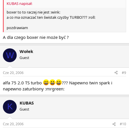
KUBAS napisał:
boxer to to raczej nie jest :wink:
a co ma oznaczać ten świstak czyżby TURBO??? :roll:
pozdrawiam
A dla czego boxer nie może być ?
Wołek
W
Guest
Cze 20, 2006
#9
alfa 75 2.0 TS turbo
??? Napewno twin spark i
napewno zaturbiony :mrgreen:
KUBAS
K
Guest
Cze 20, 2006
#10