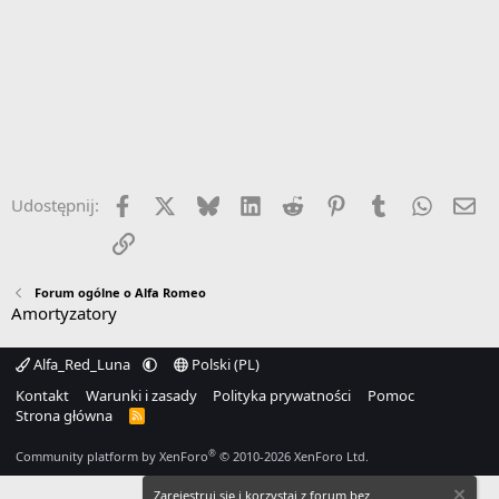
Facebook
X
Bluesky
LinkedIn
Reddit
Pinterest
Tumblr
WhatsA
Em
Udostępnij:
Link
Forum ogólne o Alfa Romeo
Amortyzatory
Alfa_Red_Luna
Polski (PL)
Kontakt
Warunki i zasady
Polityka prywatności
Pomoc
Strona główna
R
S
S
®
Community platform by XenForo
© 2010-2026 XenForo Ltd.
Zarejestruj się i korzystaj z forum bez