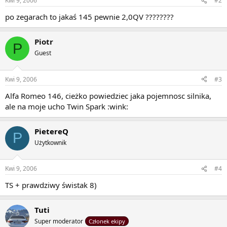
Kwi 9, 2006
#2
po zegarach to jakaś 145 pewnie 2,0QV ????????
Piotr
P
Guest
Kwi 9, 2006
#3
Alfa Romeo 146, cieżko powiedziec jaka pojemnosc silnika,
ale na moje ucho Twin Spark :wink:
PietereQ
P
Użytkownik
Kwi 9, 2006
#4
TS + prawdziwy świstak 8)
Tuti
Super moderator
Członek ekipy