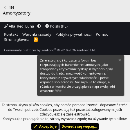
156
Amortyzatory
Alfa_Red_Luna
Polski (PL)
Kontakt
Warunki i zasady
Polityka prywatności
Pomoc
Strona główna
R
S
S
®
Community platform by XenForo
© 2010-2026 XenForo Ltd.
Zarejestruj się i korzystaj z forum bez
rozpraszających banerów reklamowych. Jako
zalogowany użytkownik zyskujesz wygodniejszy
dostęp do treści, możliwość komentowania,
korzystania z prywatnych wiadomości i pełne
wsparcie społeczności. Nie zajmuje to długo, a
różnica w komforcie przeglądania naprawdę robi
wrażenie! 💡🎉
Ta strona używa plików cookies, aby pomóc personalizować i dopasować treści
do Twoich potrzeb. Cookies pozwalają też pozostać zalogowanym, jeśli
zdecydujesz się zarejestrować.
Kontynuując przeglądanie tej strony wyrażasz zgodę na używanie tych plików.
Akceptuję
Dowiedz się więcej...