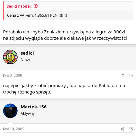
sedici napisał:
Cena z VAT-em: 1.365,61 PLN !!!!!!!
Porąbało ich chyba.Znalazłem urzywkę na allegro za 300zl
na zdjęciu wygląda dobrze ale ciekawe jak w rzeczywistości
sedici
Nowy
Kwi 9, 2009
#4
najlepiej jakby zrobić pomiary , lub napisz do Pablo on ma
trochę różnego sprzętu
Maciek-156
Aktywny
Kwi 10, 2009
#5