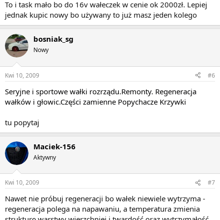
To i task mało bo do 16v wałeczek w cenie ok 2000zł. Lepiej
jednak kupic nowy bo używany to już masz jeden kolego
bosniak_sg
Nowy
Kwi 10, 2009
#6
Seryjne i sportowe wałki rozrządu.Remonty. Regeneracja
wałków i głowic.Części zamienne Popychacze Krzywki
tu popytaj
Maciek-156
Aktywny
Kwi 10, 2009
#7
Nawet nie próbuj regeneracji bo wałek niewiele wytrzyma -
regeneracja polega na napawaniu, a temperatura zmienia
strukturę warstwy wierzchniej i twardość oraz wytrzymałość