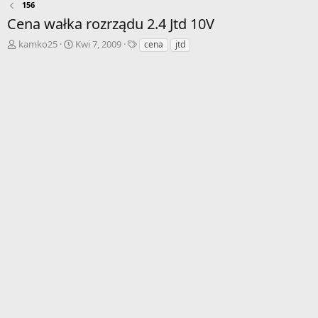
156
Cena wałka rozrządu 2.4 Jtd 10V
A
D
T
kamko25
Kwi 7, 2009
cena
jtd
u
a
a
t
t
g
o
a
i
r
r
w
o
ą
z
t
p
k
o
u
c
z
ę
c
i
a