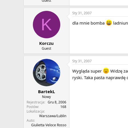
Guest
Sty 31, 2007
K
dla mnie bomba
ladniun
Korczu
Guest
Sty 31, 2007
Wygląda super
Widzę za
ryski. Taka pasta naprawdę 
BartekL
Nowy
Rejestracja
Gru 8, 2006
Postów
168
Lokalizacja
Warszawa/Lublin
Auto
Giulietta Veloce Rosso