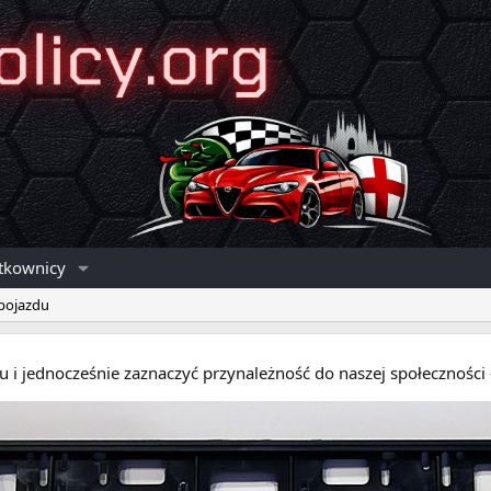
tkownicy
 pojazdu
eru i jednocześnie zaznaczyć przynależność do naszej społecznośc