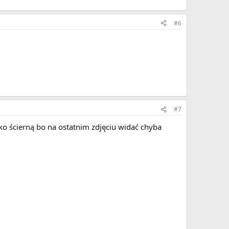
#6
#7
ko ścierną bo na ostatnim zdjęciu widać chyba