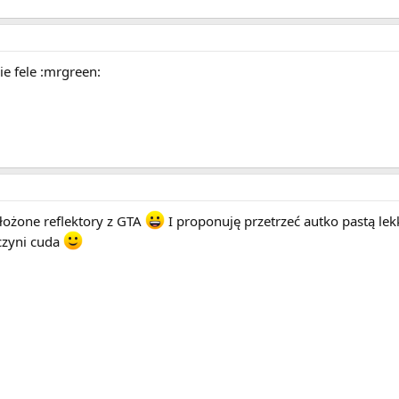
ie fele :mrgreen:
łożone reflektory z GTA
I proponuję przetrzeć autko pastą lek
czyni cuda