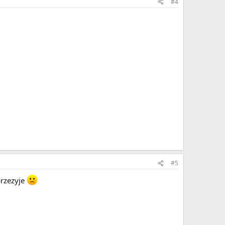
#4
#5
przezyje