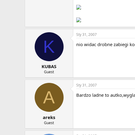
Sty 31, 2007
K
nio widac drobne zabiegi k
KUBAS
Guest
Sty 31, 2007
A
Bardzo ladne to autko,wygla
areks
Guest