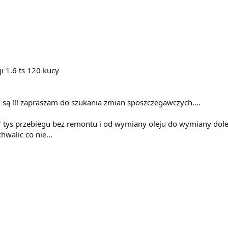
i 1.6 ts 120 kucy
 są !!! zapraszam do szukania zmian sposzczegawczych....
197 tys przebiegu bez remontu i od wymiany oleju do wymiany do
hwalic co nie...