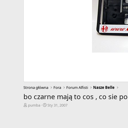
Strona główna
Fora
Forum Alfisti
Nasze Belle
bo czarne mają to cos , co sie p
A
D
pumba
Sty 31, 2007
u
a
t
t
o
a
r
r