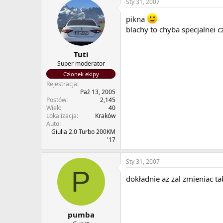
Sty 31, 2007
pikna
blachy to chyba specjalnei 
Tuti
Super moderator
Członek ekipy
Rejestracja
Paź 13, 2005
Postów
2,145
Wiek
40
Lokalizacja
Kraków
Auto
Giulia 2.0 Turbo 200KM
'17
Sty 31, 2007
P
dokładnie az zal zmieniac ta
pumba