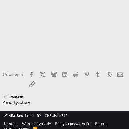
Facebook
X
Bluesky
LinkedIn
Reddit
Pinterest
Tumblr
WhatsA
Em
Udostępnij:
Link
Transaxle
Amortyzatory
Alfa_Red_Luna
Polski (PL)
Kontakt
Warunki i zasady
Polityka prywatności
Pomoc
Strona główna
R