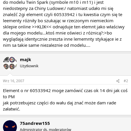
do modelu Twin Spark (symbole m10 i m11) i jest
niedostepny za Chiny Ludowe:/ natomiast udało mi się
znaleźć 2gi element czyli 60533942 i tu kwestia czym się te
leementy różniły bo szukając w rzeczonym niemieckim
sklepie online
>>KLIK<<
odnajduje ten elemnt jako właściwy
dla mojego modelu...ktoś mnie oświeci z różnicą?:>bo
wyglądają identycznie zreszta inne lememnty stykające ie z
nim sa takie same niezaleznie od modelu....
majk
Użytkownik
Wrz 16, 2007
#2
Element o nr 60533942 moge zamówić czas ok 14 dni jak coś
to PM
jak potrzebujesz części do wału daj znać może dam rade
załatwić.
75andrew155
Administrator ds. moderatorów