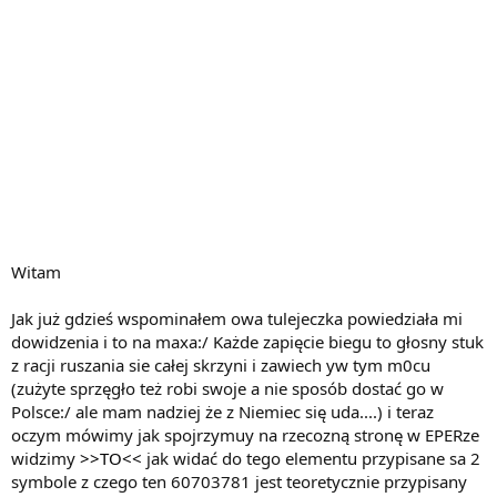
Witam
Jak już gdzieś wspominałem owa tulejeczka powiedziała mi
dowidzenia i to na maxa:/ Każde zapięcie biegu to głosny stuk
z racji ruszania sie całej skrzyni i zawiech yw tym m0cu
(zużyte sprzęgło też robi swoje a nie sposób dostać go w
Polsce:/ ale mam nadziej że z Niemiec się uda....) i teraz
oczym mówimy jak spojrzymuy na rzecozną stronę w EPERze
widzimy
>>TO<<
jak widać do tego elementu przypisane sa 2
symbole z czego ten 60703781 jest teoretycznie przypisany