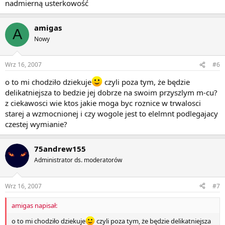
nadmierną usterkowość
amigas
A
Nowy
Wrz 16, 2007
#6
o to mi chodziło dziekuje
czyli poza tym, że będzie
delikatniejsza to bedzie jej dobrze na swoim przyszlym m-cu?
z ciekawosci wie ktos jakie moga byc roznice w trwalosci
starej a wzmocnionej i czy wogole jest to elelmnt podlegajacy
czestej wymianie?
75andrew155
Administrator ds. moderatorów
Wrz 16, 2007
#7
amigas napisał:
o to mi chodziło dziekuje
czyli poza tym, że będzie delikatniejsza