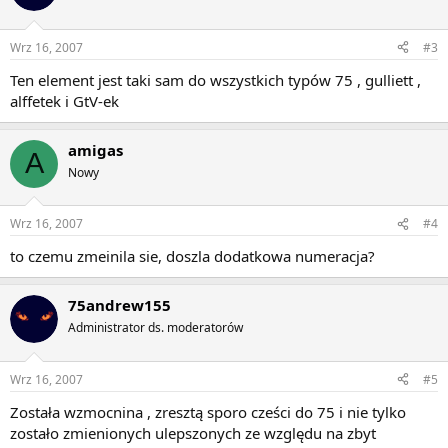
Wrz 16, 2007
#3
Ten element jest taki sam do wszystkich typów 75 , gulliett ,
alffetek i GtV-ek
amigas
A
Nowy
Wrz 16, 2007
#4
to czemu zmeinila sie, doszla dodatkowa numeracja?
75andrew155
Administrator ds. moderatorów
Wrz 16, 2007
#5
Została wzmocnina , zresztą sporo cześci do 75 i nie tylko
zostało zmienionych ulepszonych ze względu na zbyt