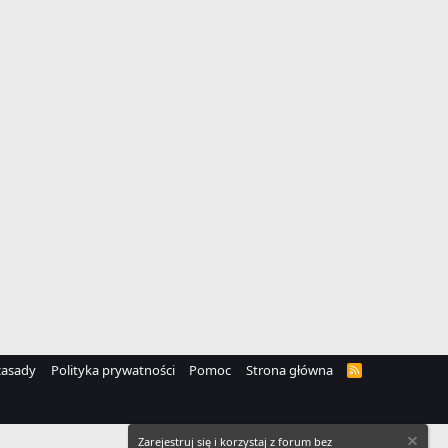
zasady
Polityka prywatności
Pomoc
Strona główna
R
S
S
Zarejestruj się i korzystaj z forum bez