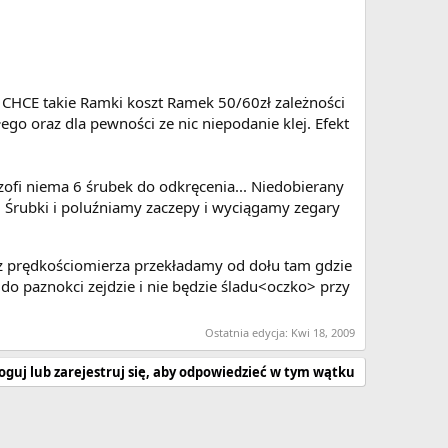
EZ CHCE takie Ramki koszt Ramek 50/60zł zależności
o oraz dla pewności ze nic niepodanie klej. Efekt
ofi niema 6 śrubek do odkręcenia... Niedobierany
 Śrubki i poluźniamy zaczepy i wyciągamy zegary
z prędkościomierza przekładamy od dołu tam gdzie
o paznokci zejdzie i nie będzie śladu<oczko> przy
Ostatnia edycja:
Kwi 18, 2009
oguj lub zarejestruj się, aby odpowiedzieć w tym wątku