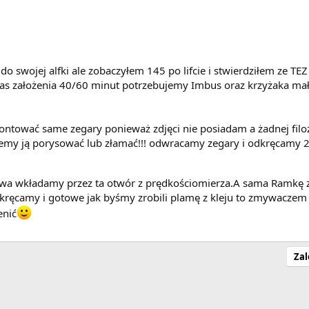
do swojej alfki ale zobaczyłem 145 po lifcie i stwierdziłem ze T
as założenia 40/60 minut potrzebujemy Imbus oraz krzyżaka małeg
ntować same zegary ponieważ zdjęci nie posiadam a żadnej filoz
emy ją porysować lub złamać!!! odwracamy zegary i odkręcamy 2
iwa wkładamy przez ta otwór z prędkościomierza.A sama Ramkę 
ręcamy i gotowe jak byśmy zrobili plamę z kleju to zmywaczem d
enić
Zal