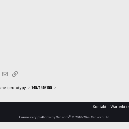
r
hatsApp
Email
Link
zne i prototypy
145/146/155
Kontakt
Warunki i 
®
Community platform by XenForo
© 2010-2026 XenForo Ltd.