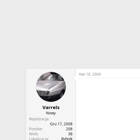
w
o
ą
z
t
p
k
o
u
c
z
ę
c
i
a
Kwi 18, 2009
Varrels
Nowy
Rejestracja
Gru 17, 2008
Postów
208
Wiek
38
Lokalizacja
Rybnik