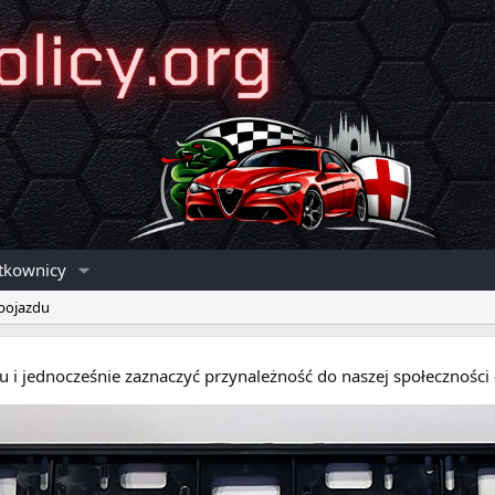
tkownicy
 pojazdu
eru i jednocześnie zaznaczyć przynależność do naszej społecznośc