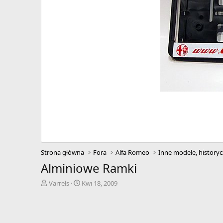
Strona główna
Fora
Alfa Romeo
Inne modele, historyc
Alminiowe Ramki
A
D
Varrels
Kwi 18, 2009
u
a
t
t
o
a
r
r