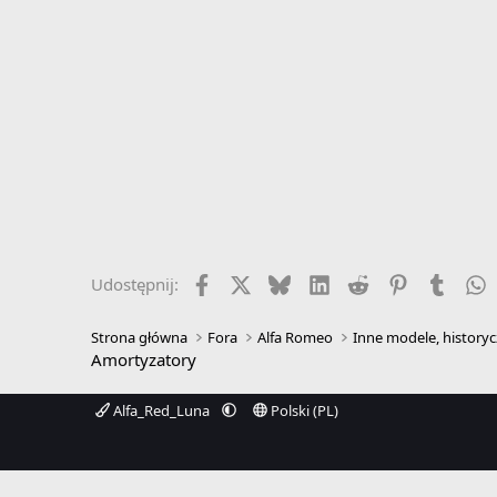
Facebook
X
Bluesky
LinkedIn
Reddit
Pinterest
Tumbl
W
Udostępnij:
Strona główna
Fora
Alfa Romeo
Inne modele, historyc
Amortyzatory
Alfa_Red_Luna
Polski (PL)