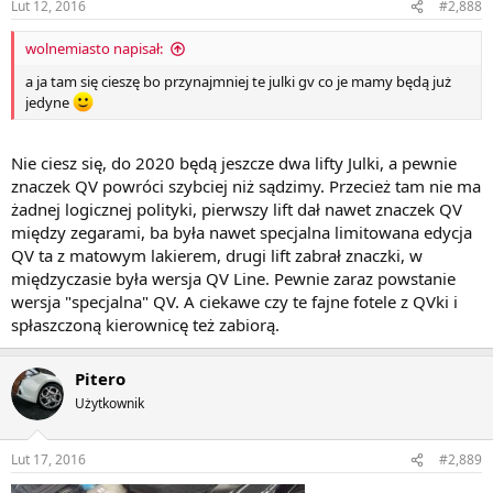
Lut 12, 2016
#2,888
wolnemiasto napisał:
a ja tam się cieszę bo przynajmniej te julki gv co je mamy będą już
jedyne
Nie ciesz się, do 2020 będą jeszcze dwa lifty Julki, a pewnie
znaczek QV powróci szybciej niż sądzimy. Przecież tam nie ma
żadnej logicznej polityki, pierwszy lift dał nawet znaczek QV
między zegarami, ba była nawet specjalna limitowana edycja
QV ta z matowym lakierem, drugi lift zabrał znaczki, w
międzyczasie była wersja QV Line. Pewnie zaraz powstanie
wersja "specjalna" QV. A ciekawe czy te fajne fotele z QVki i
spłaszczoną kierownicę też zabiorą.
Pitero
Użytkownik
Lut 17, 2016
#2,889