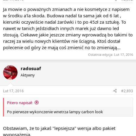
Ja mowie o poważnych zmianach a nie kosmetyce z napisem
w środku a'la skoda. Budowa nadal ta sama jak od 6 lat ,
kierunki oczywiście nadal żarówki i to po 45zł za sztukę. To
nawet w tanich jeździdłach innych marek już dawno led
stosują. Ciekawe jakie jeszcze zmiany wprowadzą bo takimi to
raczej za wielu nowych klientów nie ściągną. Ktoś dostał
polecenie od góry że mają coś zmienić no to zmieniają...
Ostatnia edycja:
Lut 17, 2016
radosuaf
Aktywny
Lut 17, 2016
#2,893
Pitero napisał:
Po pierwsze wykonczenie wnetrza lampy carbon look
Obstawiam, że to jakaś "lepsiejsza" wersja albo pakiet
wyposażenia.