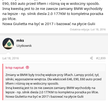
już lampy LED.
E90, E60 auto przed liftem i różnią się w widoczny sposób.
identycznie historia wygląda w BMW E39, E60 i F10.
Inną kwestią jest to że nie zawsze zamiany BMW wychodziły
na lepsze - np. silnik diesla 2.0 177KM to kompletna porażka
Fakt, że w 2017 rok a najpóźniej 2018 powinna zostać wprowadzona
nowa Julka a nie kolejny lifting... ale na to się raczej nie zanosi,
po lifcie.
szczególnie że najpóźniej w 2016 powinno być nowe MiTo a tego
Nowa Giulietta ma być w 2017 i bazować na płycie Gulii
nawet nie ma w planach jak sądzę...
Ostatnia edycja:
Lut 18, 2016
mks
Użytkownik
Lut 18, 2016
#2,899
krisp napisał:
Zmiany w BMW były trochę większe przy liftach. Lampy przód, tył,
silniki, wyposażenie wnętrza. Dla właścicieli E46, E90, E60 auto przed
liftem i różnią się w widoczny sposób.
Inną kwestią jest to że nie zawsze zamiany BMW wychodziły na
lepsze - np. silnik diesla 2.0 177KM to kompletna porażka po lifcie.
Nowa Giulietta ma być w 2017 i bazować na płycie Gulii