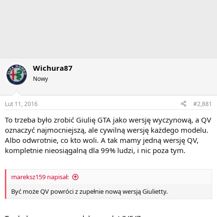
Wichura87
Nowy
Lut 11, 2016
#2,881
To trzeba było zrobić Giulię GTA jako wersję wyczynową, a QV
oznaczyć najmocniejszą, ale cywilną wersję każdego modelu.
Albo odwrotnie, co kto woli. A tak mamy jedną wersję QV,
kompletnie nieosiągalną dla 99% ludzi, i nic poza tym.
mareksz159 napisał:
Być może QV powróci z zupełnie nową wersją Giulietty.