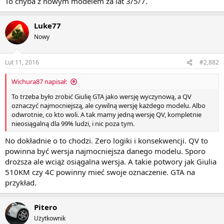
To chyba z nowym modelem za lat 3/5/7.
Luke77
Nowy
Lut 11, 2016
#2,882
Wichura87 napisał:
To trzeba było zrobić Giulię GTA jako wersję wyczynową, a QV
oznaczyć najmocniejszą, ale cywilną wersję każdego modelu. Albo
odwrotnie, co kto woli. A tak mamy jedną wersję QV, kompletnie
nieosiągalną dla 99% ludzi, i nic poza tym.
No dokładnie o to chodzi. Zero logiki i konsekwencji. QV to
powinna być wersja najmocniejsza danego modelu. Sporo
droższa ale wciąż osiągalna wersja. A takie potwory jak Giulia
510KM czy 4C powinny mieć swoje oznaczenie. GTA na
przykład.
Pitero
Użytkownik