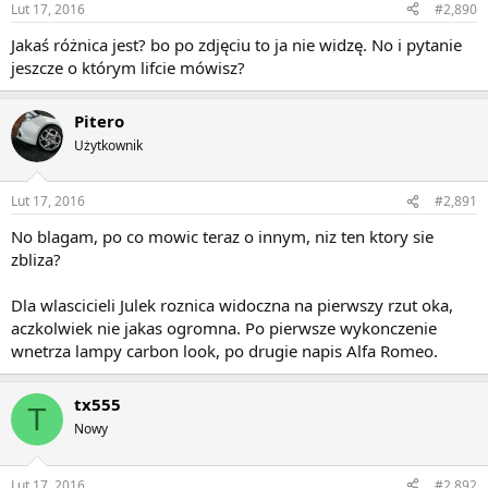
Lut 17, 2016
#2,890
Jakaś różnica jest? bo po zdjęciu to ja nie widzę. No i pytanie
jeszcze o którym lifcie mówisz?
Pitero
Użytkownik
Lut 17, 2016
#2,891
No blagam, po co mowic teraz o innym, niz ten ktory sie
zbliza?
Dla wlascicieli Julek roznica widoczna na pierwszy rzut oka,
aczkolwiek nie jakas ogromna. Po pierwsze wykonczenie
wnetrza lampy carbon look, po drugie napis Alfa Romeo.
tx555
T
Nowy
Lut 17, 2016
#2,892