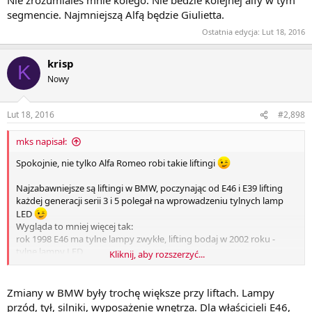
Nie zrozumiales mnie kolego. Nie bedzie kolejnej alfy w tym
segmencie. Najmniejszą Alfą będzie Giulietta.
Ostatnia edycja:
Lut 18, 2016
krisp
K
Nowy
Lut 18, 2016
#2,898
mks napisał:
Spokojnie, nie tylko Alfa Romeo robi takie liftingi
Najzabawniejsze są liftingi w BMW, poczynając od E46 i E39 lifting
każdej generacji serii 3 i 5 polegał na wprowadzeniu tylnych lamp
LED
Wygląda to mniej więcej tak:
rok 1998 E46 ma tylne lampy zwykłe, lifting bodaj w 2002 roku -
tylne lampy LED
Kliknij, aby rozszerzyć...
rok 2005 wchodzi nowa seria E90 oczywiście tylne lampy zwykłe,
lifting 2007 - tylne lampy LED (chociaż przy okazji odrobinę zmienili
ich kształt)
Zmiany w BMW były trochę większe przy liftach. Lampy
rok 2012 wchodzi seria F30 ma tylne lampy zwykłe, lifting 2015 - ma
przód, tył, silniki, wyposażenie wnętrza. Dla właścicieli E46,