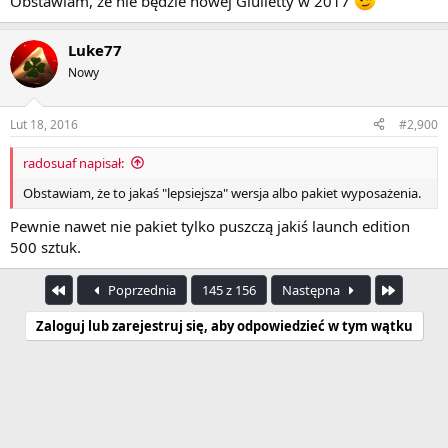
Obstawiam, że nie będzie nowej Giulietty w 2017
Luke77
Nowy
Lut 18, 2016
#2,900
radosuaf napisał:
Obstawiam, że to jakaś "lepsiejsza" wersja albo pakiet wyposażenia.
Pewnie nawet nie pakiet tylko puszczą jakiś launch edition
500 sztuk.
Pierwszy
Ostatnia
Poprzednia
145 z 156
Następna
Zaloguj lub zarejestruj się, aby odpowiedzieć w tym wątku