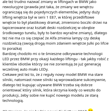
ale też trudno nazwać zmiany w liftingach w BMW jako
rewolucyjne (prawda jest taka, że zmiany we wnętrzu
ograniczają się do pojedynczych elementów, jedyny duży
lifting wnętrza był w serii 1 E87, w której przedliftowe
wnętrze to był plastikowy dramat, zmieniono boczki drzwi na
tapicerowane oraz kształt deski rozdzielczej w obrębie
środkowego tunelu, były to bardzo wyraźne zmiany), dlatego
też nie ma co się czepiać że Alfa zmienia lampy czy deskę
rozdzielczą (swoją drogą moim zdaniem wnętrze Julki po lifcie
to porażka)
Bardziej chodziło mi o te śmieszne odkrywanie technologii
LED przez BMW przy okazji każdego liftingu - tak jakby robić z
klientów idiotów którzy sie nie zorientują że już generację
wcześniej auto miało LEDy.
Ciekawe jest też to, że z reguły nowy model BMW ma stare
silniki, natomiast nowe silniki są wprowadzane sukcesywnie,
dlatego też kupując używane BMW trzeba się dobrze
orientować który silnik, która skrzynia kiedy co weszło do
produkcji, żeby sobie nie kupić nowego modelu ze starą
technologią.