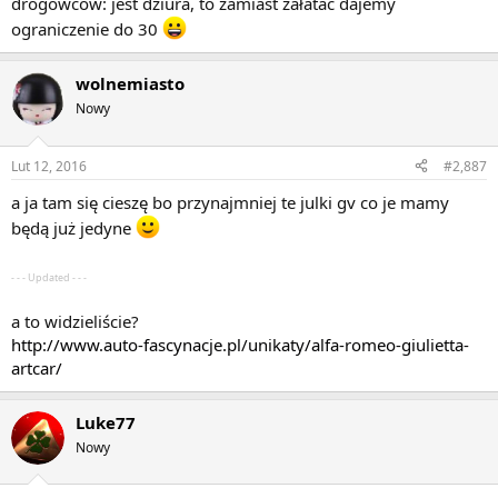
drogowców: jest dziura, to zamiast załatać dajemy
ograniczenie do 30
wolnemiasto
Nowy
Lut 12, 2016
#2,887
a ja tam się cieszę bo przynajmniej te julki gv co je mamy
będą już jedyne
- - - Updated - - -
a to widzieliście?
http://www.auto-fascynacje.pl/unikaty/alfa-romeo-giulietta-
artcar/
Luke77
Nowy