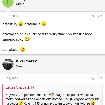
T
Guest
Lip 22, 2009
#14
orzesz Ty
gratulacje
dziwny zbieg okoliczności że wszystkie 155 masz z tego
samego roku
szerokości
bikermarek
Nowy
Lip 22, 2009
#15
Lukasz A. napisał:
Najświeższe spełnione marzenie
. Nagle, niespodziewanie na
moim podwórku pojawiła się Alfa Romeo 155 Q4. Zagości oczywiście
na dłużej
Kolejna 155, w najszybszym czerwonym kolorze