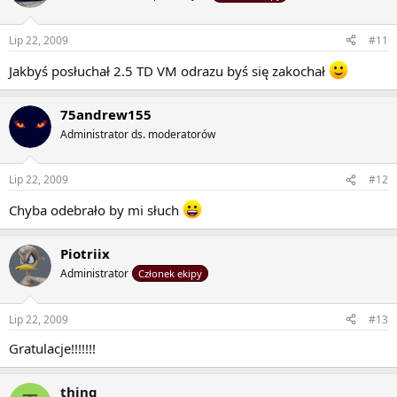
Lip 22, 2009
#11
Jakbyś posłuchał 2.5 TD VM odrazu byś się zakochał
75andrew155
Administrator ds. moderatorów
Lip 22, 2009
#12
Chyba odebrało by mi słuch
Piotriix
Administrator
Członek ekipy
Lip 22, 2009
#13
Gratulacje!!!!!!!
thing