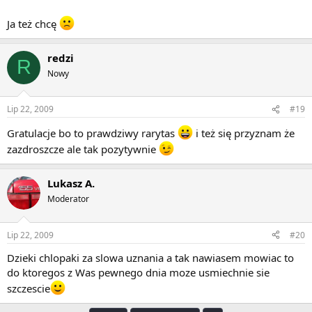
Ja też chcę
redzi
R
Nowy
Lip 22, 2009
#19
Gratulacje bo to prawdziwy rarytas
i też się przyznam że
zazdroszcze ale tak pozytywnie
Lukasz A.
Moderator
Lip 22, 2009
#20
Dzieki chlopaki za slowa uznania a tak nawiasem mowiac to
do ktoregos z Was pewnego dnia moze usmiechnie sie
szczescie