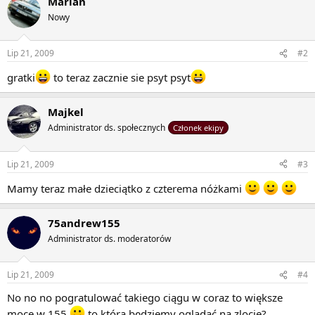
Marian
Nowy
Lip 21, 2009
#2
gratki
to teraz zacznie sie psyt psyt
Majkel
Administrator ds. społecznych
Członek ekipy
Lip 21, 2009
#3
Mamy teraz małe dzieciątko z czterema nóżkami
75andrew155
Administrator ds. moderatorów
Lip 21, 2009
#4
No no no pogratulować takiego ciągu w coraz to większe
moce w 155
to którą będziemy oglądać na zlocie?