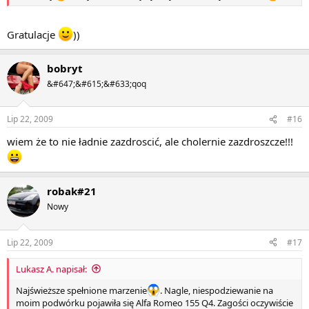
Gratulacje
))
bobryt
&#647;&#615;&#633;qoq
Lip 22, 2009
#16
wiem że to nie ładnie zazdroscić, ale cholernie zazdroszcze!!!
robak#21
Nowy
Lip 22, 2009
#17
Lukasz A. napisał:
Najświeższe spełnione marzenie
. Nagle, niespodziewanie na
moim podwórku pojawiła się Alfa Romeo 155 Q4. Zagości oczywiście