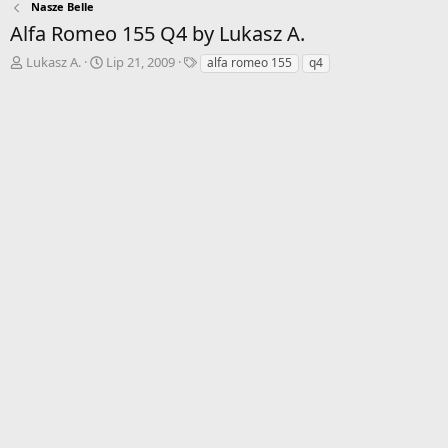
Nasze Belle
Alfa Romeo 155 Q4 by Lukasz A.
A
D
T
Lukasz A.
Lip 21, 2009
alfa romeo 155
q4
u
a
a
t
t
g
o
a
i
r
r
w
o
ą
z
t
p
k
o
u
c
z
ę
c
i
a