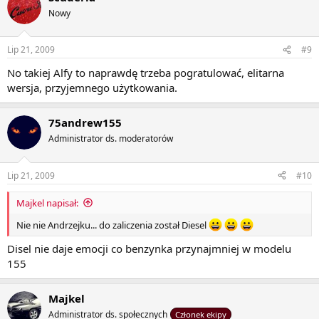
Nowy
Lip 21, 2009
#9
No takiej Alfy to naprawdę trzeba pogratulować, elitarna
wersja, przyjemnego użytkowania.
75andrew155
Administrator ds. moderatorów
Lip 21, 2009
#10
Majkel napisał:
Nie nie Andrzejku... do zaliczenia został Diesel
Disel nie daje emocji co benzynka przynajmniej w modelu
155
Majkel
Administrator ds. społecznych
Członek ekipy