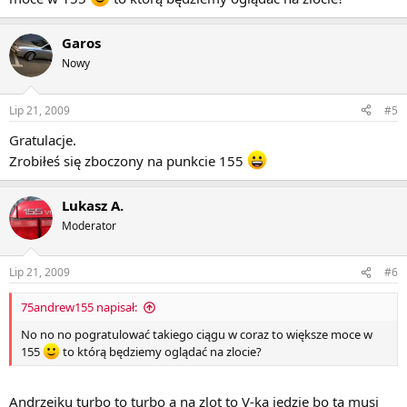
Garos
Nowy
Lip 21, 2009
#5
Gratulacje.
Zrobiłeś się zboczony na punkcie 155
Lukasz A.
Moderator
Lip 21, 2009
#6
75andrew155 napisał:
No no no pogratulować takiego ciągu w coraz to większe moce w
155
to którą będziemy oglądać na zlocie?
Andrzejku turbo to turbo a na zlot to V-ka jedzie bo ta musi