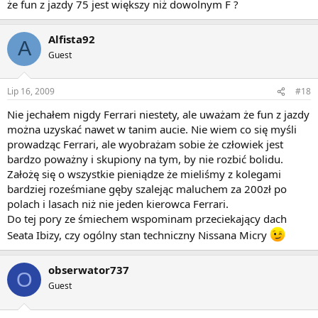
że fun z jazdy 75 jest większy niż dowolnym F ?
Alfista92
A
Guest
Lip 16, 2009
#18
Nie jechałem nigdy Ferrari niestety, ale uważam że fun z jazdy
można uzyskać nawet w tanim aucie. Nie wiem co się myśli
prowadząc Ferrari, ale wyobrażam sobie że człowiek jest
bardzo poważny i skupiony na tym, by nie rozbić bolidu.
Założę się o wszystkie pieniądze że mieliśmy z kolegami
bardziej roześmiane gęby szalejąc maluchem za 200zł po
polach i lasach niż nie jeden kierowca Ferrari.
Do tej pory ze śmiechem wspominam przeciekający dach
Seata Ibizy, czy ogólny stan techniczny Nissana Micry
obserwator737
O
Guest