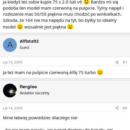
Ja kiedyś też sobie kupie 75 z 2.0 lub v6
Bardzo mi się
podoba ten model mam czerwoną na pulpicie. Tylny napęd i
rozłożenie mas 50/50 pięknie musi chodzić po winkielkach.
Szkoda, że 164 nie ma napędu na tył, bo byłby to idealny
model
wizualnie jest piękna
Alfista92
A
Guest
Lip 14, 2009
#7
Ja też mam na pulpicie czerwoną Alfę 75 turbo
fiergloo
Redaktor naczelny
Lip 14, 2009
#8
Mnie łatwiej powiedziec dlaczego nie-
- bo nie mam garażu, ani nawet dostępu do kanału, ani