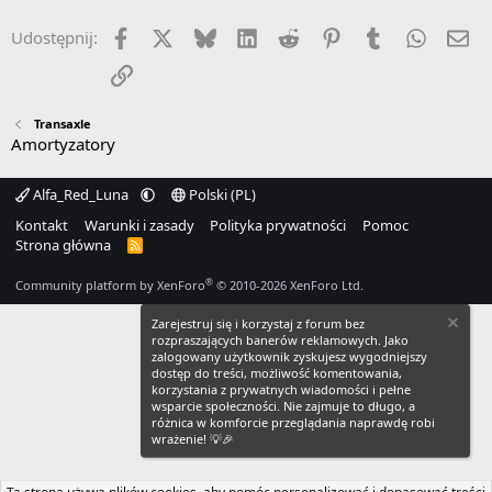
Facebook
X
Bluesky
LinkedIn
Reddit
Pinterest
Tumblr
WhatsA
Em
Udostępnij:
Link
Transaxle
Amortyzatory
Alfa_Red_Luna
Polski (PL)
Kontakt
Warunki i zasady
Polityka prywatności
Pomoc
Strona główna
R
S
S
®
Community platform by XenForo
© 2010-2026 XenForo Ltd.
Zarejestruj się i korzystaj z forum bez
rozpraszających banerów reklamowych. Jako
zalogowany użytkownik zyskujesz wygodniejszy
dostęp do treści, możliwość komentowania,
korzystania z prywatnych wiadomości i pełne
wsparcie społeczności. Nie zajmuje to długo, a
różnica w komforcie przeglądania naprawdę robi
wrażenie! 💡🎉