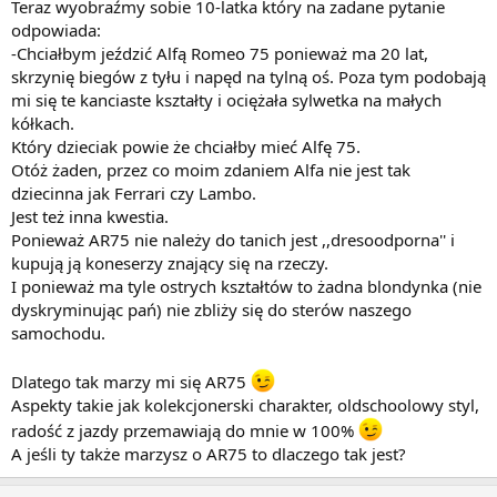
Teraz wyobraźmy sobie 10-latka który na zadane pytanie
odpowiada:
-Chciałbym jeździć Alfą Romeo 75 ponieważ ma 20 lat,
skrzynię biegów z tyłu i napęd na tylną oś. Poza tym podobają
mi się te kanciaste kształty i ociężała sylwetka na małych
kółkach.
Który dzieciak powie że chciałby mieć Alfę 75.
Otóż żaden, przez co moim zdaniem Alfa nie jest tak
dziecinna jak Ferrari czy Lambo.
Jest też inna kwestia.
Ponieważ AR75 nie należy do tanich jest ,,dresoodporna'' i
kupują ją koneserzy znający się na rzeczy.
I ponieważ ma tyle ostrych kształtów to żadna blondynka (nie
dyskryminując pań) nie zbliży się do sterów naszego
samochodu.
Dlatego tak marzy mi się AR75
Aspekty takie jak kolekcjonerski charakter, oldschoolowy styl,
radość z jazdy przemawiają do mnie w 100%
A jeśli ty także marzysz o AR75 to dlaczego tak jest?