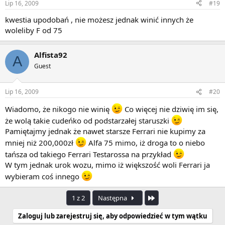
Lip 16, 2009
#19
kwestia upodobań , nie możesz jednak winić innych że
woleliby F od 75
Alfista92
A
Guest
Lip 16, 2009
#20
Wiadomo, że nikogo nie winię
Co więcej nie dziwię im się,
że wolą takie cudeńko od podstarzałej staruszki
Pamiętajmy jednak że nawet starsze Ferrari nie kupimy za
mniej niż 200,000zł
Alfa 75 mimo, iż droga to o niebo
tańsza od takiego Ferrari Testarossa na przykład
W tym jednak urok wozu, mimo iż większość woli Ferrari ja
wybieram coś innego
Ostatnia
1 z 2
Następna
Zaloguj lub zarejestruj się, aby odpowiedzieć w tym wątku