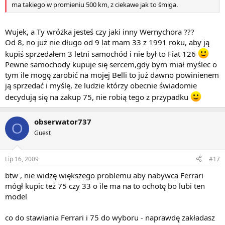
ma takiego w promieniu 500 km, z ciekawe jak to śmiga.
Wujek, a Ty wróżka jesteś czy jaki inny Wernychora ???
Od 8, no już nie długo od 9 lat mam 33 z 1991 roku, aby ją
kupiś sprzedałem 3 letni samochód i nie był to Fiat 126
Pewne samochody kupuje się sercem,gdy bym miał myślec o
tym ile mogę zarobić na mojej Belli to już dawno powinienem
ją sprzedać i myślę, że ludzie którzy obecnie świadomie
decydują się na zakup 75, nie robią tego z przypadku
obserwator737
O
Guest
Lip 16, 2009
#17
btw , nie widzę większego problemu aby nabywca Ferrari
mógł kupic też 75 czy 33 o ile ma na to ochotę bo lubi ten
model
co do stawiania Ferrari i 75 do wyboru - naprawdę zakładasz