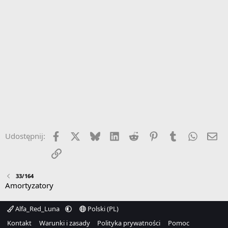
Facebook
X
Bluesky
LinkedIn
Reddit
Pinterest
Tumblr
WhatsA
Em
Udostępnij:
Link
33/164
Amortyzatory
Alfa_Red_Luna
Polski (PL)
Kontakt
Warunki i zasady
Polityka prywatności
Pomoc