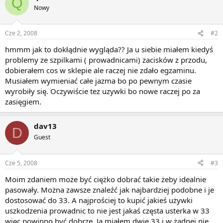
Q
Nowy
Cze 2, 2008
#2
hmmm jak to dokłądnie wygląda?? Ja u siebie miałem kiedyś
problemy ze szpilkami ( prowadnicami) zacisków z przodu,
dobierałem cos w sklepie ale raczej nie zdało egzaminu.
Musiałem wymieniać całe jazma bo po pewnym czasie
wyrobiły się. Oczywiście tez uzywki bo nowe raczej po za
zasięgiem.
dav13
D
Guest
Cze 5, 2008
#3
Moim zdaniem może być ciężko dobrać takie żeby idealnie
pasowały. Można zawsze znaleźć jak najbardziej podobne i je
dostosować do 33. A najprościej to kupić jakieś używki
uszkodzenia prowadnic to nie jest jakaś częsta usterka w 33
więc powinno być dobrze. Ja miałem dwie 33 i w żadnej nie