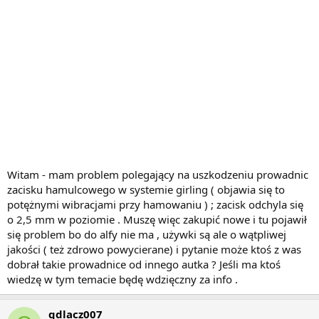
Witam - mam problem polegający na uszkodzeniu prowadnic
zacisku hamulcowego w systemie girling ( objawia się to
potężnymi wibracjami przy hamowaniu ) ; zacisk odchyla się
o 2,5 mm w poziomie . Muszę więc zakupić nowe i tu pojawił
się problem bo do alfy nie ma , używki są ale o wątpliwej
jakości ( też zdrowo powycierane) i pytanie może ktoś z was
dobrał takie prowadnice od innego autka ? Jeśli ma ktoś
wiedzę w tym temacie będę wdzięczny za info .
qdlacz007