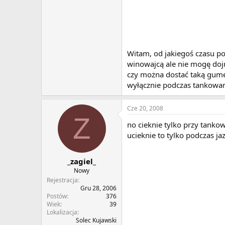
Witam, od jakiegoś czasu po
winowajcą ale nie mogę dojr
czy można dostać taką gumę 
wyłącznie podczas tankowani
Cze 20, 2008
Z
no cieknie tylko przy tankow
ucieknie to tylko podczas j
_zagiel_
Nowy
Rejestracja
Gru 28, 2006
Postów
376
Wiek
39
Lokalizacja
Solec Kujawski