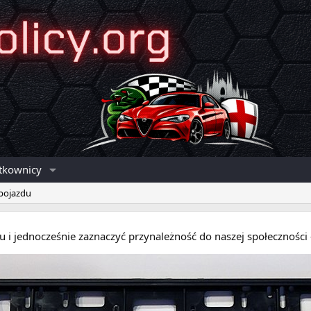
tkownicy
 pojazdu
eru i jednocześnie zaznaczyć przynależność do naszej społecznośc