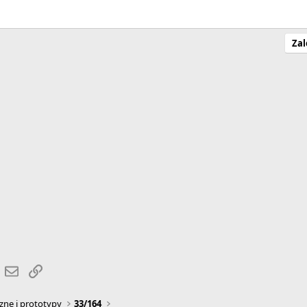
Zal
r
hatsApp
Email
Link
zne i prototypy
33/164