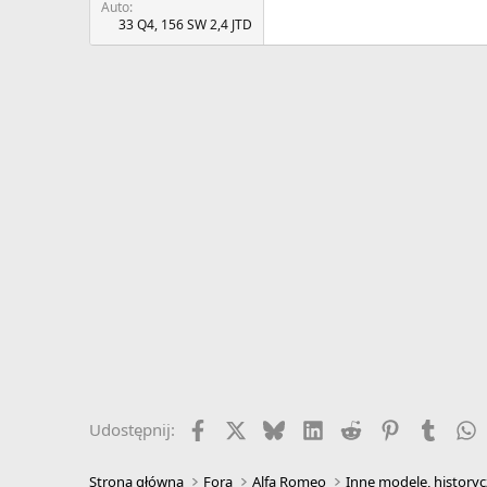
Auto
33 Q4, 156 SW 2,4 JTD
Facebook
X
Bluesky
LinkedIn
Reddit
Pinterest
Tumbl
W
Udostępnij:
Strona główna
Fora
Alfa Romeo
Inne modele, historyc