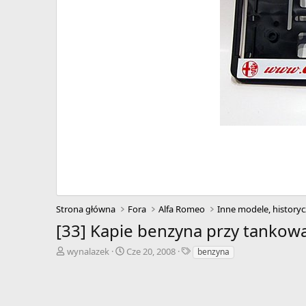
Strona główna
Fora
Alfa Romeo
Inne modele, historyc
[33] Kapie benzyna przy tankow
A
D
T
wynalazek
Cze 20, 2008
benzyna
u
a
a
t
t
g
o
a
i
r
r