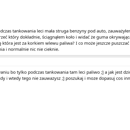
dczas tankowania leci mała struga benzyny pod auto, zauważyłem
zeć który dokładnie, ściągnąłem koło i widać że guma okrywając
która jest za korkiem wlewu paliwa? I co może jeszcze puszczać 
a i normalnie nic nie cieknie.
aniu bo tylko podczas tankowania tam leci paliwo ;] a jak jest dziu
azdy i wtedy tego nie zauwazysz ;] poszukaj i moze dopasuj cos in